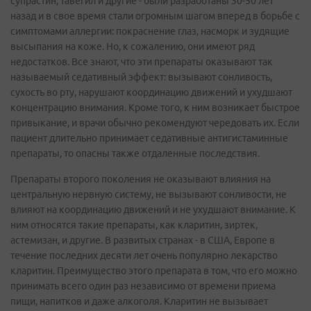
супрастин, тавегил и другие - были разработаны 30-50 лет
назад и в свое время стали огромным шагом вперед в борьбе с
симптомами аллергии: покраснение глаз, насморк и зудящие
высыпания на коже. Но, к сожалению, они имеют ряд
недостатков. Все знают, что эти препараты оказывают так
называемый седативный эффект: вызывают сонливость,
сухость во рту, нарушают координацию движений и ухудшают
концентрацию внимания. Кроме того, к ним возникает быстрое
привыкание, и врачи обычно рекомендуют чередовать их. Если
пациент длительно принимает седативные антигистаминные
препараты, то опасны также отдаленные последствия.
Препараты второго поколения не оказывают влияния на
центральную нервную систему, не вызывают сонливости, не
влияют на координацию движений и не ухудшают внимание. К
ним относятся такие препараты, как кларитин, зиртек,
астемизан, и другие. В развитых странах - в США, Европе в
течение последних десяти лет очень популярно лекарство
кларитин. Преимущество этого препарата в том, что его можно
принимать всего один раз независимо от времени приема
пищи, напитков и даже алкоголя. Кларитин не вызывает