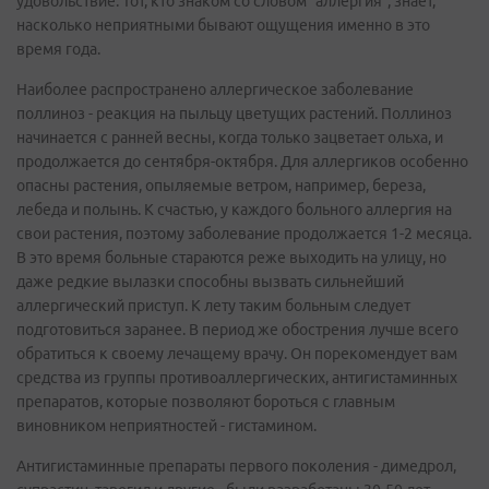
удовольствие. Тот, кто знаком со словом “аллергия”, знает,
насколько неприятными бывают ощущения именно в это
время года.
Наиболее распространено аллергическое заболевание
поллиноз - реакция на пыльцу цветущих растений. Поллиноз
начинается с ранней весны, когда только зацветает ольха, и
продолжается до сентября-октября. Для аллергиков особенно
опасны растения, опыляемые ветром, например, береза,
лебеда и полынь. К счастью, у каждого больного аллергия на
свои растения, поэтому заболевание продолжается 1-2 месяца.
В это время больные стараются реже выходить на улицу, но
даже редкие вылазки способны вызвать сильнейший
аллергический приступ. К лету таким больным следует
подготовиться заранее. В период же обострения лучше всего
обратиться к своему лечащему врачу. Он порекомендует вам
средства из группы противоаллергических, антигистаминных
препаратов, которые позволяют бороться с главным
виновником неприятностей - гистамином.
Антигистаминные препараты первого поколения - димедрол,