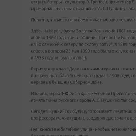
открыт. Авторы - скульптор В. Гринева, архитектор 
мраморная пластина с надписью “А. С. Пушкину - вл
Понятно, что место для памятника выбрано не случа
Здесь на берегу бухты Золотой Рог в июне 1861 го
апреля 1862 года в честь Успения Пресвятой Богор
на 50 саженей к северу по склону сопки”, в 1889 го
собор, в котором 25 мая 1899 года была отслужена 
в 1938 году он был взорван.
Рерих утверждал: “Деревья и камни хранят память 
построенного близ Успенского храма в 1908 году, со
церковь в бывшем Соборном доме.
И вновь, через 100 лет, в храме Успения Пресвято
память гения русского народа А. С. Пушкина: так с
Сегодня Пушкинскую улицу “открывает” памятник 
профессора М. Аникушина, соединяя две точки в пр
Пушкинская юбилейная улица - необыкновенная: на