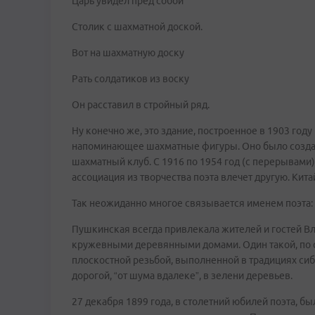
Царь увидел пред собой
Столик с шахматной доской.
Вот на шахматную доску
Рать солдатиков из воску
Он расставил в стройный ряд.
Ну конечно же, это здание, построенное в 1903 год
напоминающее шахматные фигуры. Оно было создан
шахматный клуб. С 1916 по 1954 год (с перерывами
ассоциация из творчества поэта влечет другую. Ки
Так неожиданно многое связывается именем поэта: 
Пушкинская всегда привлекала жителей и гостей 
кружевными деревянными домами. Один такой, по с
плоскостной резьбой, выполненной в традициях сиб
дорогой, “от шума вдалеке”, в зелени деревьев.
27 декабря 1899 года, в столетний юбилей поэта, б