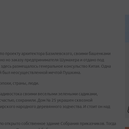
у по проекту архитектора Базилевского, своими башенками
о но заказу предпринимателя Шумахера и отдано под
) здесь размещалось генеральное консульство Китая. Одна
тай был неосуществленной мечтой Пушкина.
эпохи, страны, люди.
Владивостока своими веселыми зелеными садиками,
частью, сохранили. Дом № 25 украшен сквозной
ирского народного деревянного зодчества. И стоит он над
ыло открыто собственное здание Собрания приказчиков. Тогда