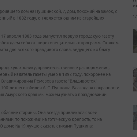
и
роившего дом на Пушкинской, 7, дом, похожий на замок, с
17
нный в 1882 году, он является одним из старейших
17 апреля 1883 года выпустил первую городскую газету
освобождаем себя от широковещательных программ. Скажем
ыты для всякого правдивого слова, ведущего ко благу
городскую хронику, правительственные распоряжения,
ервый издатель газеты умер в 1892 году, похоронен на
 Владимировича Ремезова газета “Владивосток”
100-летнего юбилея А. С. Пушкина. Благодаря сохранности
ния Амурского края мы можем узнать о праздновании
 обаяние старины. Она всегда привлекала своей
иями, то похожими на готическую крепость, то на
 О доме № 19 лучше сказать стихами Пушкина: