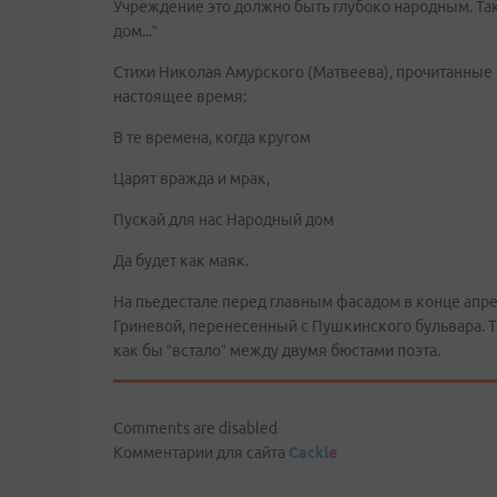
Учреждение это должно быть глубоко народным. Т
дом...”
Стихи Николая Амурского (Матвеева), прочитанные 
настоящее время:
В те времена, когда кругом
Царят вражда и мрак,
Пускай для нас Народный дом
Да будет как маяк.
На пьедестале перед главным фасадом в конце апре
Гриневой, перенесенный с Пушкинского бульвара. 
как бы “встало” между двумя бюстами поэта.
Comments are disabled
Комментарии для сайта
Cackl
e