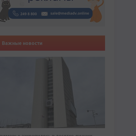
Важные новости
риморье закрепилось в десятке лучших