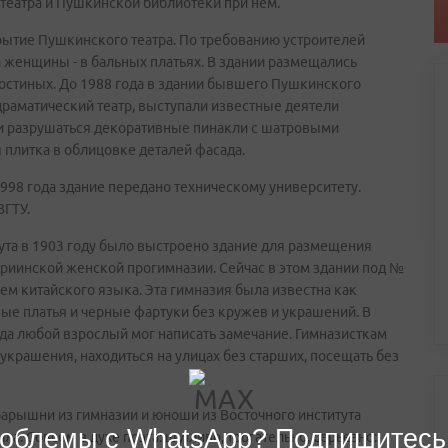
театра и Пушкинской библиотеки при нем.
рытие Пушкинского театра. По требованию устроителей
 женщины - в бальных платьях. В здании размещались
 гостиных. До 1988 года в здании бывшего Пушкинского
 драматический театр, выступали известные деятели
тали разрушаться декоративные пинакли с шатровыми
плитка в облицовке деталей фасада.
1998 года здание передано техническому университету.
ВГТУ.
ута в 1903 году было выстроено здание для размещения
риинской женской прогимназии. Сейчас в этом здании под №
ем китайского языка. Эта гимназия была известна как
вые платья и черные фартуки без кружев и украшений. В
да любой взрослый мог написать замечание. Гимназисткам
 украшения, находиться на улицах без старших, посещать без
 барышни из гимназии и юноши из Восточного института
облемы с WhatsApp? Подпишитесь
а. Совсем в духе поэта: шутливо, трогательно, серьезно: