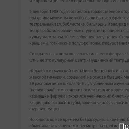
же приняли решение о строительстве Пушкинского 
9 декабря 1908 года состоялось торжественное отк
праздника мужчины должны были быть во фраках, а
театральный зал, библиотека, бильярдный зал, ряд
театра работали различные студии, театр оперетты,
культуры. А затем 10 лет забвения, запустения. С
крышами, готические полуфронтоны, глазурованная 
Созидательная воля оказалась сильнее: в феврале 
Отныне это культурный центр - Пушкинский театр Д
Недалеко от мужской гимназии и Восточного инстит
женской гимназии, созданной на основе бывшей Ма
39 располагается школа № 9 с углубленным изучени
“коричневая”: гимназистки носили строгие коричне
кармашке фартука находился ученический билет, ку
запрещалось красить губы, завивать волосы, носить
старших театры.
Но юность во все времена безрассудна, и, конечно,
Пр
обменивались записками, несмотря на строгие правил