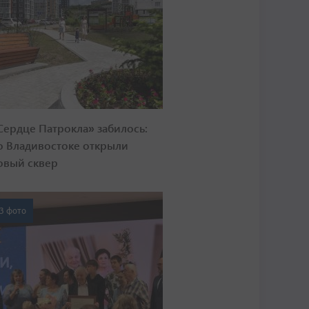
Сердце Патрокла» забилось:
о Владивостоке открыли
овый сквер
3 фото