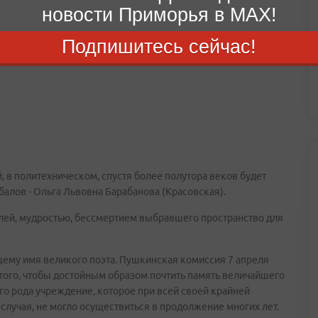
новости Приморья в MAX!
Подпишитесь сейчас!
й, в политехническом, спустя более полутора веков будет
ннибалов - Ольга Львовна Барабанова (Красовская).
волей, мудростью, бессмертием выбравшего пространство для
ящему имя великого поэта. Пушкинская комиссия 7 апреля
того, чтобы достойным образом почтить память величайшего
ого рода учреждение, которое при всей своей крайней
случая, не могло осуществиться в продолжение многих лет.