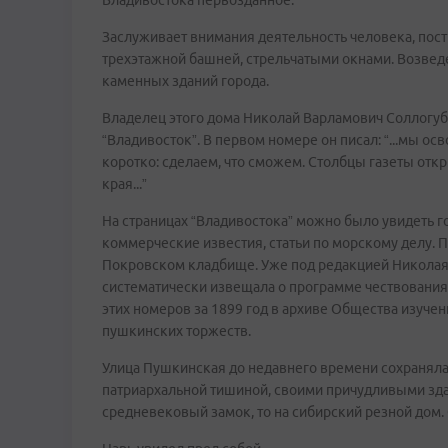
Владивостока первозданное.
Заслуживает внимания деятельность человека, пост
трехэтажной башней, стрельчатыми окнами. Возведе
каменных зданий города.
Владелец этого дома Николай Варламович Соллогуб 
“Владивосток”. В первом номере он писал: “...мы 
коротко: сделаем, что сможем. Столбцы газеты откр
края...”
На страницах “Владивостока” можно было увидеть 
коммерческие известия, статьи по морскому делу. П
Покровском кладбище. Уже под редакцией Николая
систематически извещала о программе чествования 
этих номеров за 1899 год в архиве Общества изуче
пушкинских торжеств.
Улица Пушкинская до недавнего времени сохраняла
патриархальной тишиной, своими причудливыми здан
средневековый замок, то на сибирский резной дом.