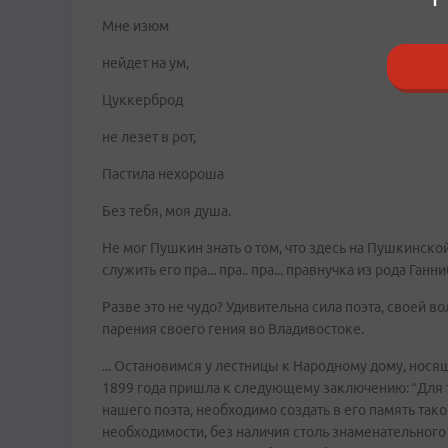
Мне изюм
нейдет на ум,
Цуккерброд
не лезет в рот,
Пастила нехороша
Без тебя, моя душа.
Не мог Пушкин знать о том, что здесь на Пушкинско
служить его пра... пра.. пра... правнучка из рода Га
Разве это не чудо? Удивительна сила поэта, своей 
парения своего гения во Владивостоке.
... Остановимся у лестницы к Народному дому, нос
1899 года пришла к следующему заключению: “Для 
нашего поэта, необходимо создать в его память так
необходимости, без наличия столь знаменательного 