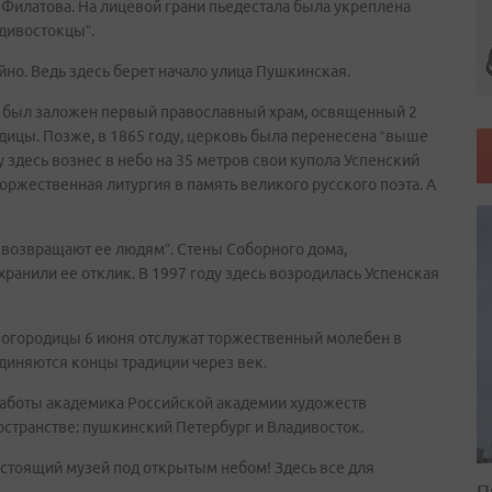
Е. Филатова. На лицевой грани пьедестала была укреплена
адивостокцы”.
йно. Ведь здесь берет начало улица Пушкинская.
да был заложен первый православный храм, освященный 2
одицы. Позже, в 1865 году, церковь была перенесена “выше
ду здесь вознес в небо на 35 метров свои купола Успенский
торжественная литургия в память великого русского поэта. А
и возвращают ее людям”. Стены Соборного дома,
хранили ее отклик. В 1997 году здесь возродилась Успенская
й Богородицы 6 июня отслужат торжественный молебен в
оединяются концы традиции через век.
работы академика Российской академии художеств
остранстве: пушкинский Петербург и Владивосток.
стоящий музей под открытым небом! Здесь все для
П