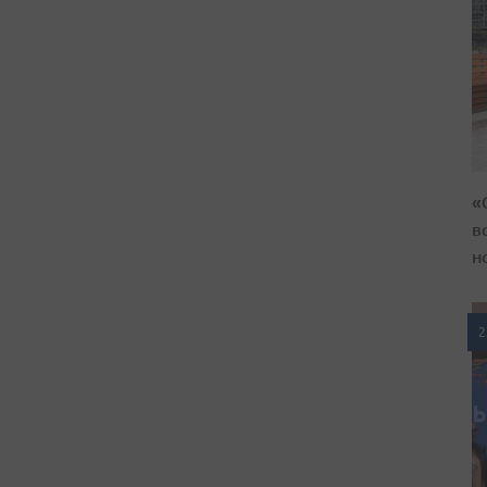
«
в
н
2