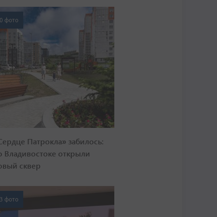
0 фото
Сердце Патрокла» забилось:
о Владивостоке открыли
овый сквер
3 фото