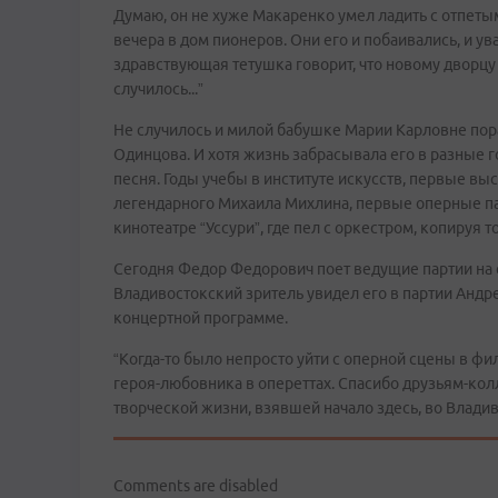
Думаю, он не хуже Макаренко умел ладить с отпеты
вечера в дом пионеров. Они его и побаивались, и у
здравствующая тетушка говорит, что новому дворцу 
случилось...”
Не случилось и милой бабушке Марии Карловне пор
Одинцова. И хотя жизнь забрасывала его в разные г
песня. Годы учебы в институте искусств, первые в
легендарного Михаила Михлина, первые оперные па
кинотеатре “Уссури”, где пел с оркестром, копируя т
Сегодня Федор Федорович поет ведущие партии на 
Владивостокский зритель увидел его в партии Андре
концертной программе.
“Когда-то было непросто уйти с оперной сцены в ф
героя-любовника в опереттах. Спасибо друзьям-кол
творческой жизни, взявшей начало здесь, во Владив
Comments are disabled