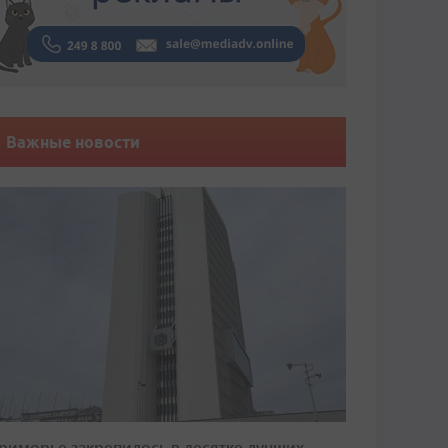
Важные новости
риморье закрепилось в десятке лучших