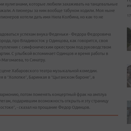
ми хулиганами, которые любили захаживать на танцевальные
и
важали. А пионеры за ним вообще табуном ходили. Моя ныне
17
пионеров хотели дать имя Нила Колбина, но как-то не
адоваться успехам внука Феденьки - Федора Федоровича
орода, про Владивосток у Одинцова, как говорится, своя
ыступления с симфоническим оркестром под руководством
ртии. С улыбкой вспоминает Одинцов и время работы в
о Магомаева, то Синатру.
сцене Хабаровского театра музыкальной комедии.
я в “Холопке”, Баринкая в “Цыганском бароне”, в
илармонию, потом поменять концертный фрак на амплуа
легам, подарившим возможность открыть и эту страницу
остоке”, - сказал на прощание Федор Одинцов.