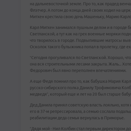
на дальневосточной земле. Про то, как прадед венч
Флэтчер. А потом до конца дней своих ходил на цер
Митхен крестила свою дочь Машеньку, Марию Карло
Карл Митхен занимался пушным делом и в городе бы
Светланской, а тут как на грех военные моряки подн
что творилось в городе. Подвыпившие матросы выв
Осколок такого булыжника попал в пролетку, где ех
“Сегодня прогуливался по Светланской. Хорошо, что
она вся строительными лесами закрыта. Жаль... Хоте
Федорович был явно переполнен впечатлениями.
А еще Федя помнил про то, как бабушка Мария Кар
русско-сибирского полка Данилу Трофимовича Колбин
медведя”, который еще и лет на 20 был старше бабу
Дед Данила принял советскую власть лояльно, хотя
его в 37-м репрессировала, а семью сослала подаль
реабилитации деда семья вернулась в Приморье.
“Дядя мой - Нил Колбин стал первым директором д