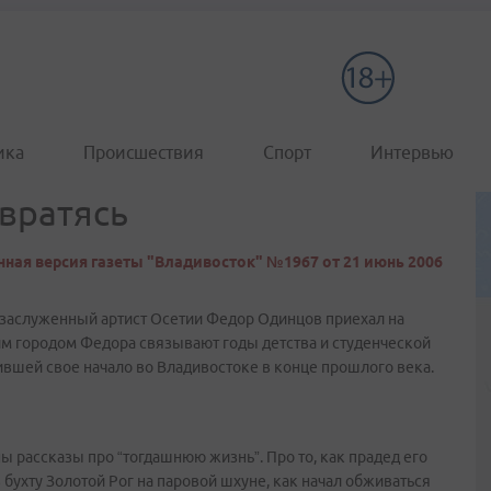
ика
Происшествия
Спорт
Интервью
вратясь
ная версия газеты "Владивосток" №1967 от 21 июнь 2006
 заслуженный артист Осетии Федор Одинцов приехал на
им городом Федора связывают годы детства и студенческой
вшей свое начало во Владивостоке в конце прошлого века.
рассказы про “тогдашнюю жизнь”. Про то, как прадед его
бухту Золотой Рог на паровой шхуне, как начал обживаться