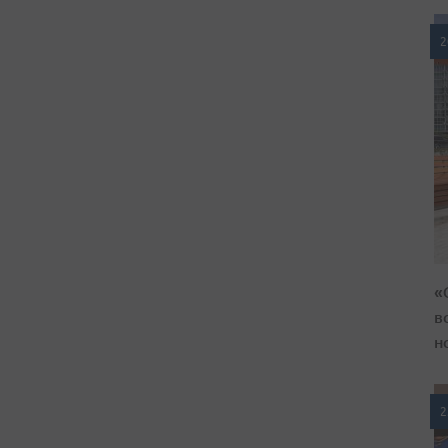
2
«
в
н
2