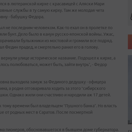
ался в лютеранской кирхе с красавицей с Аляски Мари
ковные службы в ту самую кирху. Там же молодая чета
вну - бабушку Федора.
л не последним человеком. Как-то ехал он в пролетке по
яли бунт. Дело было в канун русско-японской войны. Ужас,
орачивали булыжники из мостовой и громили все подряд.
ал Федин прадед, и смертельно ранил его в голову.
 вернули улице историческое название. Подошел к кирхе, а
лось полюбоваться, может быть, зайти внутрь”, - Федор
ловна выходила замуж за Фединого дедушку - офицера
а, а родня отговаривала ходить за этого “сибирского
шки. Однако жили они счастливо и народили аж 17 детей.
 к тому времени был владельцем “Пушного банка”. Но власть
ше от родных мест в Саратов. После посмертной
ома пионеров, обосновавшегося в бывшем доме губернатора.
П