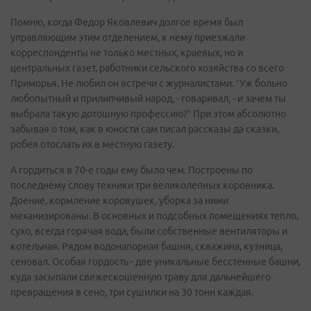
Помню, когда Федор Яковлевич долгое время был
управляющим этим отделением, к нему приезжали
корреспонденты не только местных, краевых, но и
центральных газет, работники сельского хозяйства со всего
Приморья. Не любил он встречи с журналистами. “Уж больно
любопытный и прилипчивый народ, - говаривал, - и зачем ты
выбрала такую дотошную профессию?” При этом абсолютно
забывая о том, как в юности сам писал рассказы да сказки,
робея отослать их в местную газету.
А гордиться в 70-е годы ему было чем. Построены по
последнему слову техники три великолепных коровника.
Доение, кормление коровушек, уборка за ними
механизированы. В основных и подсобных помещениях тепло,
сухо, всегда горячая вода, были собственные вентиляторы и
котельная. Рядом водонапорная башня, скважина, кузница,
сеновал. Особая гордость - две уникальные бесстенные башни,
куда засыпали свежескошенную траву для дальнейшего
превращения в сено, три сушилки на 30 тонн каждая.