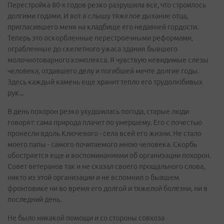
Перестройка 80-х годов резко разрушила все, что строилось
долгими годами. И вот я слышу тяжелое дыхание отца,
пригласившего меня на кладбище его недавней гордости.
Теперь это оскорбленные перестроечными реформами,
ограбленные до скелетного ужаса здания бывшего
молочнотоварного комплекса. Я чувствую невидимые слезы
человека, отдавшего делу и погибшей мечте долгие годы.
Здесь каждый камень еще хранит тепло его трудолюбивых
рук...
В день похорон резко ухудшилась погода, старые люди
говорят: сама природа плачет по умершему. Его с почестью
пронесли вдоль Ключевого - села всей его жизни. Не стало
моего папы - самого почитаемого мною человека. Скорбь
обостряется еще и воспоминаниями об организации похорон.
Совет ветеранов так и не сказал своего прощального слова,
никто из этой организации и не вспомнил о бывшем
фронтовике ни во время его долгой и тяжелой болезни, ни в
последний день.
Не было никакой помощи и со стороны совхоза