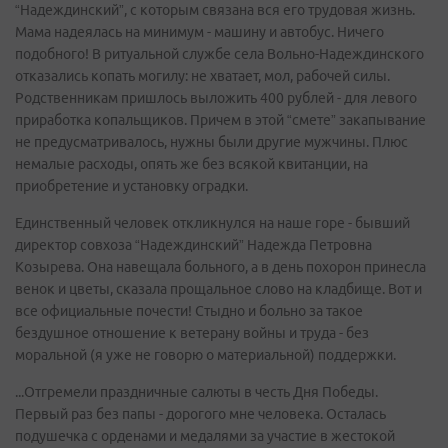
“Надеждинский”, с которым связана вся его трудовая жизнь.
Мама надеялась на минимум - машину и автобус. Ничего
подобного! В ритуальной службе села Вольно-Надеждинского
отказались копать могилу: не хватает, мол, рабочей силы.
Родственникам пришлось выложить 400 рублей - для левого
приработка копальщиков. Причем в этой “смете” закапывание
не предусматривалось, нужны были другие мужчины. Плюс
немалые расходы, опять же без всякой квитанции, на
приобретение и установку оградки.
Единственный человек откликнулся на наше горе - бывший
директор совхоза “Надеждинский” Надежда Петровна
Козырева. Она навещала больного, а в день похорон принесла
венок и цветы, сказала прощальное слово на кладбище. Вот и
все официальные почести! Стыдно и больно за такое
бездушное отношение к ветерану войны и труда - без
моральной (я уже не говорю о материальной) поддержки.
...Отгремели праздничные салюты в честь Дня Победы.
Первый раз без папы - дорогого мне человека. Осталась
подушечка с орденами и медалями за участие в жестокой