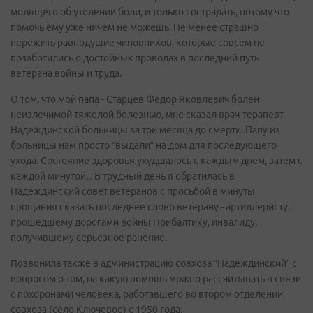
молящего об утолении боли, и только сострадать, потому что
помочь ему уже ничем не можешь. Не менее страшно
пережить равнодушие чиновников, которые совсем не
позаботились о достойных проводах в последний путь
ветерана войны и труда.
О том, что мой папа - Старцев Федор Яковлевич болен
неизлечимой тяжелой болезнью, мне сказал врач-терапевт
Надеждинской больницы за три месяца до смерти. Папу из
больницы нам просто “выдали” на дом для последующего
ухода. Состояние здоровья ухудшалось с каждым днем, затем с
каждой минутой... В трудный день я обратилась в
Надеждинский совет ветеранов с просьбой в минуты
прощания сказать последнее слово ветерану - артиллеристу,
прошедшему дорогами войны Прибалтику, инвалиду,
получившему серьезное ранение.
Позвонила также в администрацию совхоза “Надеждинский” с
вопросом о том, на какую помощь можно рассчитывать в связи
с похоронами человека, работавшего во втором отделении
совхоза (село Ключевое) с 1950 года.