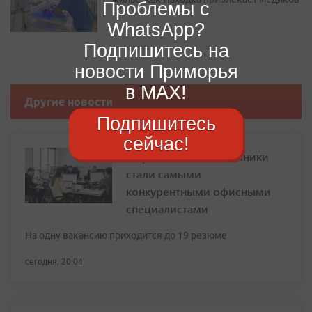
Проблемы с
WhatsApp?
Подпишитесь на
новости Приморья
в MAX!
Другие новости
Подпишитесь
сейчас!
Маркетологи и айтишники
стали самыми
конкурентными офисными
специалистами
На одну вакансию приходится до 19 резюме
сегодня, 20:04