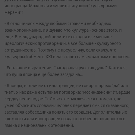
иностранца. Можно ли изменить ситуацию “культурными
мерами”?
- В отношениях между любыми странами необходимо
взаимопонимание, и я думаю, что культура - основа этого. И
еще. В международной политике сегодня все меньше
идеологических противоречий, а все больше - культурного
сотрудничества. Поэтому не преувеличу, если скажу, что
культурный обмен в XXI веке станет самым важным вопросом.
- Есть такое выражение - “загадочная русская душа”. Кажется,
что душа японца еще более загадочна...
- Японцы, в отличие от иностранцев, не говорят прямо “да” или
“нет”. У нас даже есть такая поговорка: “Иссин-дэнсин” (“Сердце
сердцу вести подает”). Смысл ее заключается в том, что, не
умея объяснить словами, человек передает смысл сказанного,
заставляя собеседника понять его сердцем. Дополнительные
сложности для иностранцев создают особенности японского
языка и национальных отношений.