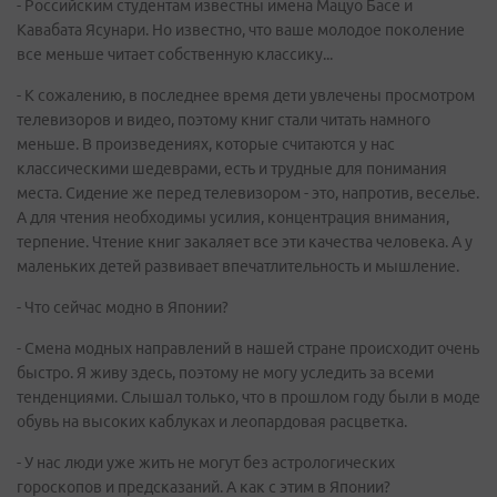
- Российским студентам известны имена Мацуо Басе и
Кавабата Ясунари. Но известно, что ваше молодое поколение
все меньше читает собственную классику...
- К сожалению, в последнее время дети увлечены просмотром
телевизоров и видео, поэтому книг стали читать намного
меньше. В произведениях, которые считаются у нас
классическими шедеврами, есть и трудные для понимания
места. Сидение же перед телевизором - это, напротив, веселье.
А для чтения необходимы усилия, концентрация внимания,
терпение. Чтение книг закаляет все эти качества человека. А у
маленьких детей развивает впечатлительность и мышление.
- Что сейчас модно в Японии?
- Смена модных направлений в нашей стране происходит очень
быстро. Я живу здесь, поэтому не могу уследить за всеми
тенденциями. Слышал только, что в прошлом году были в моде
обувь на высоких каблуках и леопардовая расцветка.
- У нас люди уже жить не могут без астрологических
гороскопов и предсказаний. А как с этим в Японии?