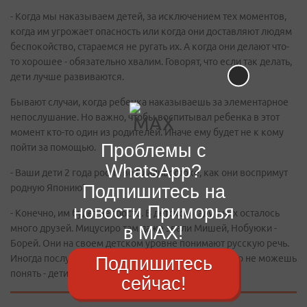
- Когда мы наказываем детей, за исключением тех моментов,
когда им угрожает опасность или когда они доставляют людям
беспокойство, стараемся не ругать их. А когда они делают что-
то хорошее - обязательно хвалим. Говорят, что если так делать,
дети лучше развиваются.
Бывают случаи, когда ребенка наказываешь за элементарное
непослушание. Но важно, чтобы воспитывал ребенка в этот
момент кто-то один из родителей. Иначе ему будет не к кому
Проблемы с
пойти за помощью.
WhatsApp?
- Ваши дети 2 года росли во Владивостоке, как они воспримут
Подпишитесь на
родную Японию?
новости Приморья
- Конечно, им будет непросто. В детском саду у них осталось
в MAX!
много друзей. Мицусиро там даже звали Мишей, Нобуюки -
Борей. Они на своем детском уровне понимают русскую речь.
Иногда послушаешь их разговор в детской и ничего не можешь
Подпишитесь
понять - дети разговаривают по-русски.
сейчас!