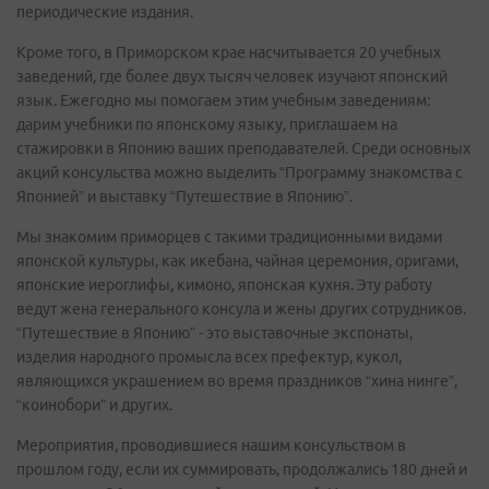
периодические издания.
Кроме того, в Приморском крае насчитывается 20 учебных
заведений, где более двух тысяч человек изучают японский
язык. Ежегодно мы помогаем этим учебным заведениям:
дарим учебники по японскому языку, приглашаем на
стажировки в Японию ваших преподавателей. Среди основных
акций консульства можно выделить “Программу знакомства с
Японией” и выставку “Путешествие в Японию”.
Мы знакомим приморцев с такими традиционными видами
японской культуры, как икебана, чайная церемония, оригами,
японские иероглифы, кимоно, японская кухня. Эту работу
ведут жена генерального консула и жены других сотрудников.
“Путешествие в Японию” - это выставочные экспонаты,
изделия народного промысла всех префектур, кукол,
являющихся украшением во время праздников “хина нинге”,
“коинобори” и других.
Мероприятия, проводившиеся нашим консульством в
прошлом году, если их суммировать, продолжались 180 дней и