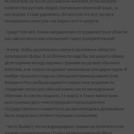
их посетили 36 тысяч российских жителей. И посмотрите -
количество русских людей, изучающих японский язык, за
последние 3 года удвоилось. Во многом это все заслуга
генерального консула г-на Хиросэ и его супруги.
- Грядет XXI век. Какие направления сотрудничества в области
российско-японских отношений станут приоритетными?
- Я хочу, чтобы укреплялись связи в различных областях
культурной сферы. В особенности надо бы расширять обмен
делегациями между нашими странами на уровне обычных
жителей, а не только на уровне чиновников или директоров. В
ноябре прошлого года на совещании премьер-министров
Японии и России было принято совместное решение по
созданию японо-российской комиссии по молодежным
обменам. А совсем недавно, 15 марта, в Токио министром
иностранных дел г-ном Коумурой и председателем
государственного комитета по делам молодежи Деникиным
было подписано соответствующее соглашение.
- Часто бывает, что международные трения на политическом
уровне создают внутри страны нелицеприятный образ