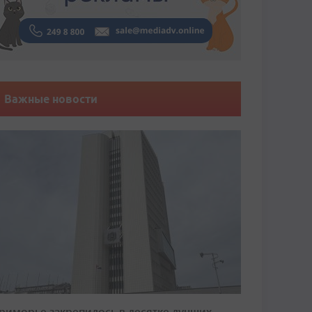
Важные новости
риморье закрепилось в десятке лучших