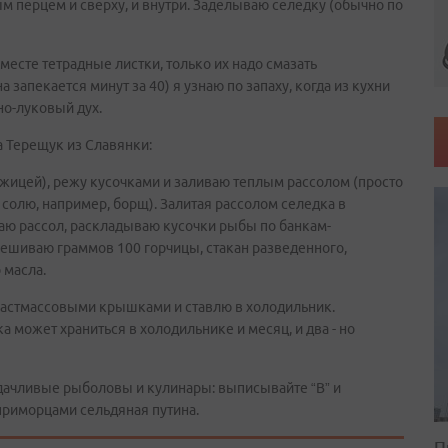
 перцем и сверху, и внутри. Заделываю селедку (обычно по
месте тетрадные листки, только их надо смазать
 запекается минут за 40) я узнаю по запаху, когда из кухни
но-луковый дух.
а Терещук из Славянки:
ожицей), режу кусочками и заливаю теплым рассолом (просто
к солю, например, борщ). Залитая рассолом селедка в
иваю рассол, раскладываю кусочки рыбы по банкам-
мешиваю граммов 100 горчицы, стакан разведенного,
 масла.
ластмассовыми крышками и ставлю в холодильник.
 может храниться в холодильнике и месяц, и два - но
удачливые рыболовы и кулинары: выписывайте “В” и
приморцами сельдяная путина.
П