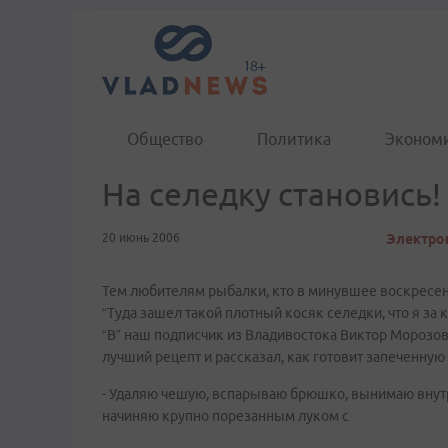
Общество
Политика
Эконом
На селедку становись!
20 июнь 2006
Электрон
Тем любителям рыбалки, кто в минувшее воскресень
“Туда зашел такой плотный косяк селедки, что я за 
“В” наш подписчик из Владивостока Виктор Морозов.
лучший рецепт и рассказал, как готовит запеченную
- Удаляю чешую, вспарываю брюшко, вынимаю внут
начиняю крупно порезанным луком с