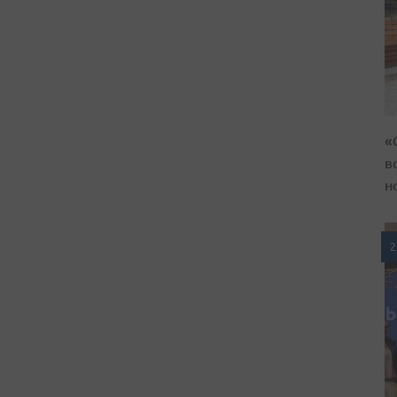
«
в
н
2