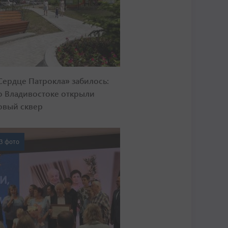
Сердце Патрокла» забилось:
о Владивостоке открыли
овый сквер
3 фото