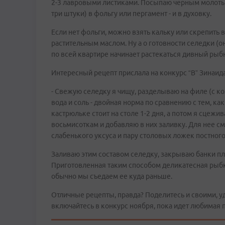
2-3 лавровыми листиками. Посыпаю черным молотым
три штуки) в фольгу или пергамент - и в духовку.
Если нет фольги, можно взять кальку или скрепить в
растительным маслом. Ну а о готовности селедки (она
по всей квартире начинает растекаться дивный рыб
Интересный рецепт прислала на конкурс “В” Зинаид
- Свежую селедку я чищу, разделываю на филе (с к
вода и соль - двойная норма по сравнению с тем, ка
кастрюльке стоит на столе 1-2 дня, а потом я сцеж
восьмисоткам и добавляю в них заливку. Для нее с
слабенького уксуса и пару столовых ложек постного
Заливаю этим составом селедку, закрываю банки п
Приготовленная таким способом деликатесная рыбка
обычно мы съедаем ее куда раньше.
Отличные рецепты, правда? Поделитесь и своими, 
включайтесь в конкурс ноября, пока идет любимая 