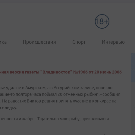
ика
Происшествия
Спорт
Интервью
ная версия газеты "Владивосток" №1966 от 20 июнь 2006
е удил не в Амурском, а в Уссурийском заливе, повезло.
какие-то полтора часа поймал 20 отменных рыбин”, - сообщил
 На радостях Виктор решил принять участие в конкурсе на
 селедку:
ренности и жабры. Тщательно мою рыбу, присаливаю и