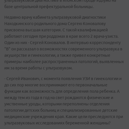
ультразвуковой диагностике в японском городе Идзумо на
базе центральной префектуральной больницы.
Недавно врачу кабинета ультразвуковой диагностики
Находкинского родильного дома Сергею Коновалову
присвоена высшая категория. С такой квалификацией
работают сегодня при роддомах в крае всего 2 врача-узиста.
Один из них - Сергей Коновалов. В интервью корреспонденту
"В" он рассказал о возможностях современного ультразвука в
акушерстве и гинекологии, а также привел конкретные
примеры наиболее распространенных патологий, выявленных
им за время работы с ультразвуком.
- Сергей Иванович, с момента появления УЗИ в гинекологии и
до сих пор многие воспринимают его первоначальные
функции как возможность для определения пола ребенка. А
между тем из года в год на свет рождаются физические и
умственные уроды, которыми переполнены отделения
патологии детских больниц и специализированные детские
медицинские учреждения края. Какие цели преследуются при
ультразвуковых исследованиях беременной женщины?