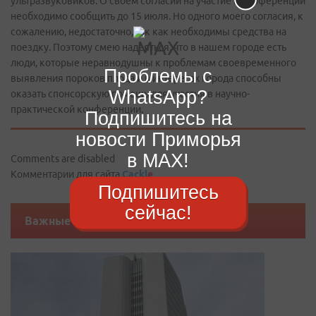
ультразвуковиков. О своем согласии на участие в конференции
необходимо сообщить до 15 июля. Но одного моего согласия, к
сожалению, недостаточно, так как необходимы средства на
поездку. Поэтому смею надеяться, что в нашем городе есть
люди, которые неравнодушны к проблемам своевременного
Проблемы с
выявления пороков плода и в интересах города способны
WhatsApp?
оказать спонсорскую помощь для участия в научно-
практической конференции.
Подпишитесь на
новости Приморья
в MAX!
Comments are disabled
Комментарии для сайта
Cackl
e
Подпишитесь
сейчас!
Важные новости