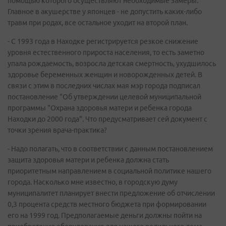
помощью которого осуществляют необходимые замеры.
Главное в акушерстве у японцев - не допустить каких-либо
травм при родах, все остальное уходит на второй план.
- С 1993 года в Находке регистрируется резкое снижение
уровня естественного прироста населения, то есть заметно
упала рождаемость, возросла детская смертность, ухудшилось
здоровье беременных женщин и новорожденных детей. В
связи с этим в последних числах мая мэр города подписал
постановление "Об утверждении целевой муниципальной
программы "Охрана здоровья матери и ребенка города
Находки до 2000 года". Что предусматривает сей документ с
точки зрения врача-практика?
- Надо полагать, что в соответствии с данным постановлением
защита здоровья матери и ребенка должна стать
приоритетным направлением в социальной политике нашего
города. Насколько мне известно, в городскую думу
муниципалитет планирует внести предложение об отчислении
0,3 процента средств местного бюджета при формировании
его на 1999 год. Предполагаемые деньги должны пойти на