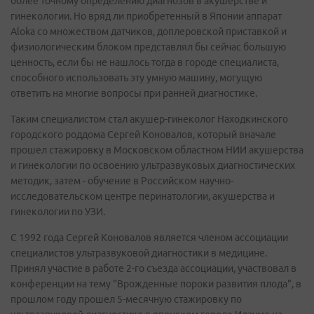
более точному определению диагнозов в акушерстве и
гинекологии. Но вряд ли приобретенный в Японии аппарат
Aloka со множеством датчиков, доплеровской приставкой и
физиологическим блоком представлял бы сейчас большую
ценность, если бы не нашлось тогда в городе специалиста,
способного использовать эту умную машину, могущую
ответить на многие вопросы при ранней диагностике.
Таким специалистом стал акушер-гинеколог Находкинского
городского роддома Сергей Коновалов, который вначале
прошел стажировку в Московском областном НИИ акушерства
и гинекологии по освоению ультразвуковых диагностических
методик, затем - обучение в Российском научно-
исследовательском центре перинатологии, акушерства и
гинекологии по УЗИ.
С 1992 года Сергей Коновалов является членом ассоциации
специалистов ультразвуковой диагностики в медицине.
Принял участие в работе 2-го съезда ассоциации, участвовал в
конференции на тему "Врожденные пороки развития плода", в
прошлом году прошел 5-месячную стажировку по