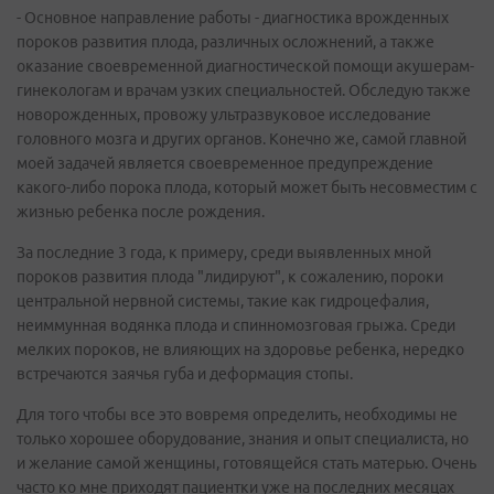
- Основное направление работы - диагностика врожденных
пороков развития плода, различных осложнений, а также
оказание своевременной диагностической помощи акушерам-
гинекологам и врачам узких специальностей. Обследую также
новорожденных, провожу ультразвуковое исследование
головного мозга и других органов. Конечно же, самой главной
моей задачей является своевременное предупреждение
какого-либо порока плода, который может быть несовместим с
жизнью ребенка после рождения.
За последние 3 года, к примеру, среди выявленных мной
пороков развития плода "лидируют", к сожалению, пороки
центральной нервной системы, такие как гидроцефалия,
неиммунная водянка плода и спинномозговая грыжа. Среди
мелких пороков, не влияющих на здоровье ребенка, нередко
встречаются заячья губа и деформация стопы.
Для того чтобы все это вовремя определить, необходимы не
только хорошее оборудование, знания и опыт специалиста, но
и желание самой женщины, готовящейся стать матерью. Очень
часто ко мне приходят пациентки уже на последних месяцах