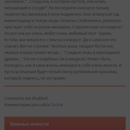
заголовок: “...Сосуд она, в котором пустота, или огонь,
мерцающий в сосуде?” На последнем конкурсе пальму
первенства завоевала Елена Андриенко. Она четвертый год -
манекенщица в театре моды Татьяны Слобоженко, уверенно
чувствует себя за рулем иномарки. Современная топ-модель?
Но вот она же очень любит стихи, любимый поэт - Бунин.
Кстати, она читала его стихи на конкурсе. Да и сама кое-что
слагает. Вот ее строчки: “Желтые розы танцуют беспечно,
черные кошки гуляют везде...” “Сладкая ложь и прохладный
дурман...” Это не о подобных ли конкурсах? Может быть.
Конкурсы, как и сама жизнь, вмещают в себя очень многое. И
пусть успешным будет пятый смотр артемовских красавиц,
который, надеюсь, не за горами.
Comments are disabled
Комментарии для сайта
Cackl
e
Важные новости