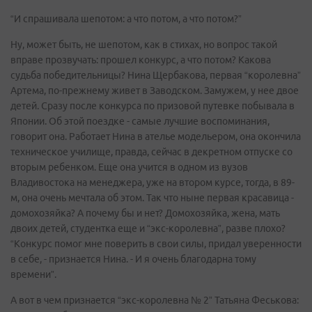
“И спрашивала шепотом: а что потом, а что потом?”
Ну, может быть, не шепотом, как в стихах, но вопрос такой
вправе прозвучать: прошел конкурс, а что потом? Какова
судьба победительницы? Нина Щербакова, первая “королевна”
Артема, по-прежнему живет в Заводском. Замужем, у нее двое
детей. Сразу после конкурса по призовой путевке побывала в
Японии. Об этой поездке - самые лучшие воспоминания,
говорит она. Работает Нина в ателье модельером, она окончила
техническое училище, правда, сейчас в декретном отпуске со
вторым ребенком. Еще она учится в одном из вузов
Владивостока на менеджера, уже на втором курсе, тогда, в 89-
м, она очень мечтала об этом. Так что ныне первая красавица -
домохозяйка? А почему бы и нет? Домохозяйка, жена, мать
двоих детей, студентка еще и “экс-королевна”, разве плохо?
“Конкурс помог мне поверить в свои силы, придал уверенности
в себе, - признается Нина. - И я очень благодарна тому
времени”.
А вот в чем признается “экс-королевна № 2” Татьяна Феськова: