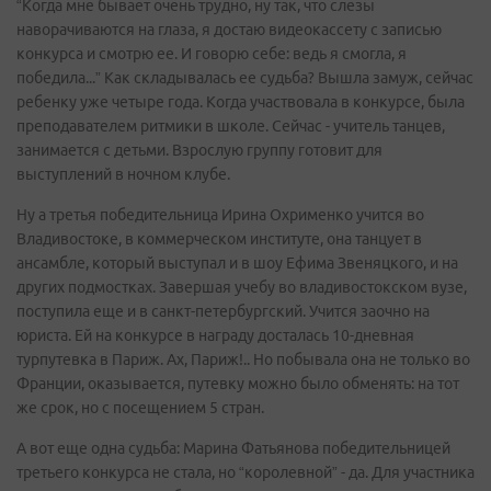
“Когда мне бывает очень трудно, ну так, что слезы
наворачиваются на глаза, я достаю видеокассету с записью
конкурса и смотрю ее. И говорю себе: ведь я смогла, я
победила...” Как складывалась ее судьба? Вышла замуж, сейчас
ребенку уже четыре года. Когда участвовала в конкурсе, была
преподавателем ритмики в школе. Сейчас - учитель танцев,
занимается с детьми. Взрослую группу готовит для
выступлений в ночном клубе.
Ну а третья победительница Ирина Охрименко учится во
Владивостоке, в коммерческом институте, она танцует в
ансамбле, который выступал и в шоу Ефима Звеняцкого, и на
других подмостках. Завершая учебу во владивостокском вузе,
поступила еще и в санкт-петербургский. Учится заочно на
юриста. Ей на конкурсе в награду досталась 10-дневная
турпутевка в Париж. Ах, Париж!.. Но побывала она не только во
Франции, оказывается, путевку можно было обменять: на тот
же срок, но с посещением 5 стран.
А вот еще одна судьба: Марина Фатьянова победительницей
третьего конкурса не стала, но “королевной” - да. Для участника