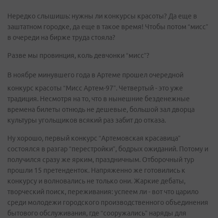
Нередко слышишь: нужны ли конкурсы красоты? Да еще в
заштатном городке, да еще в такое время! Чтобы потом “мисс”
в очереди на бирже труда стояла?
Разве мы провинция, коль девчонки “мисс”?
В ноябре минувшего года в Артеме прошел очередной
конкурс красоты “Мисс Артем-97”. Четвертый - это уже
традиция. Несмотря на то, что в нынешние безденежные
времена билеты отнюдь не дешевые, большой зал дворца
культуры угольщиков всякий раз забит до отказа.
Ну хорошо, первый конкурс “Артемовская красавица”
состоялся в разгар “перестройки”, бодрых ожиданий. Потому и
получился сразу же ярким, праздничным. Отборочный тур
прошли 15 претенденток. Напряженно же готовились к
конкурсу и волновались не только они. Жаркие дебаты,
творческий поиск, переживания: успеем ли - вот что царило
среди молодежи городского производственного объединения
бытового обслуживания, где “сооружались” наряды для