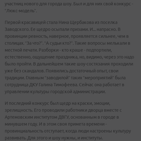
участниц нового для города шоу. Был и для них свой конкурс -
“Люкс-модель”.
Первой красавицей стала Нина Щербакова из поселка
Заводского. Ее щедро осыпали призами. И... напрасно. В
провинции ревность, наверное, проявляется сильнее, чем в
столицах. “За что?”. “А судьи кто?”. Такие вопросы мелькали в
местной печати. Разборки - кто краше - подпортили,
естественно, ощущение праздника, но, видимо, через это надо
было пройти. В дальнейшем такие шоу-состязания проходили
уже без скандалов. Появились достаточный опыт, свои
традиции. Главным “заводилой” таких “мероприятий” была
сотрудница ДКУ Галина Тимофеева. Сейчас она работает в
управлении культуры городской администрации.
И последний конкурс был щедр на краски, эмоции,
зрелищность. Его проводили работники дворца вместе с
Артемовским институтом ДВГУ, основанным в городе в
минувшем году. И в этом своя примета времени -
провинциальность отступает, когда люди настроены культуру
развивать. Для этого и шоу нужны, и институты.