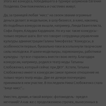
этого же конкурса, победившего в турнире шоуменов Евгения
Поздеева. Они поженились и счастливо живут.
Да, за границей любая “мисс” на своем звании огромные
деньги делает: в модельном, в шоу-бизнесе, в кино, наконец.
Из подобных конкурсов вышли, например, Линда Евангелиста,
Софи Лорен, Клаудиа Кардинале. Но и у нас такие конкурсы -
только первые шаги. Вот что говорит сотрудница управления
культуры администрации Галина Тимофеева: “Конкурсы, в
особенности первые, буквально-таки всколыхнули творческие
силы молодежи. И швеи-модельеры, парикмахеры, работники
культуры - тут все старались внести свою лепту. Благодаря
конкурсам, например, родился театр моды Татьяны
Слобоженко, который сейчас при ДКУ”. Кстати, Татьяна
Слобоженко имеет к конкурсам самое прямое отношение не
только через театр моды. Две ее дочери поочередно
принимали в нем участие. В последнем Нина Слобоженко стала
“вице-мисс”...
Уместен, думаю, и такой вопрос: фотомодель - предел
мечтаний? А как же с продолжением строчек, вынесенных в