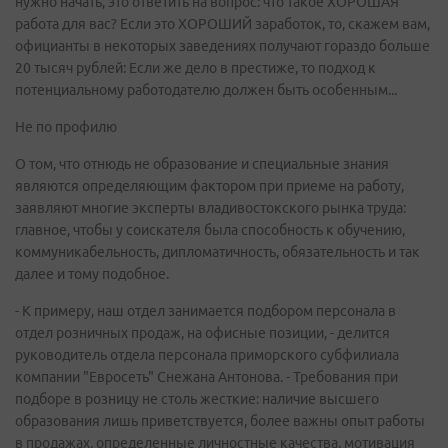
нужно начать, это ответить на вопрос: что такое ХОРОШАЯ
работа для вас? Если это ХОРОШИЙ заработок, то, скажем вам,
официанты в некоторых заведениях получают гораздо больше
20 тысяч рублей: Если же дело в престиже, то подход к
потенциальному работодателю должен быть особенным...
Не по профилю
О том, что отнюдь не образование и специальные знания
являются определяющим фактором при приеме на работу,
заявляют многие эксперты владивостокского рынка труда:
главное, чтобы у соискателя была способность к обучению,
коммуникабельность, дипломатичность, обязательность и так
далее и тому подобное.
- К примеру, наш отдел занимается подбором персонала в
отдел розничных продаж, на офисные позиции, - делится
руководитель отдела персонала приморского субфилиала
компании "Евросеть" Снежана Антонова. - Требования при
подборе в розницу не столь жесткие: наличие высшего
образования лишь приветствуется, более важны опыт работы
в продажах, определенные личностные качества, мотивация