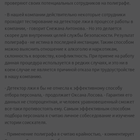
проверяют своих потенциальных сотрудников на полиграфе.
- В нашей компании действительно некоторые сотрудники
проходят тестирование на детекторе лжи в процессе работы в
компании, - говорит Снежана Антонова. - Но это делается
скорее для внутренних целей службы безопасности. Результат
полиграфа - не истина в последней инстанции. Таким способом
можно выяснить отношение к алкоголю и наркотикам,
склонность к воровству, конфликтность. При приеме на работу
данная процедура используется в редких случаях, и это ни в
коем случае не является причиной отказа при трудоустройстве
в нашу компанию.
- Детектор лжи я бы не отнесла к эффективному способу
отбора персонала, - продолжает Оксана Лосова. - Гарантия его
данных не стопроцентная, и человек уравновешенный сможет
все-таки противостоять ему. Самым эффективным способом
подбора персонала я считаю личное собеседование и изучение
истории соискателя.
- Применение полиграфа я считаю крайностью, - комментирует