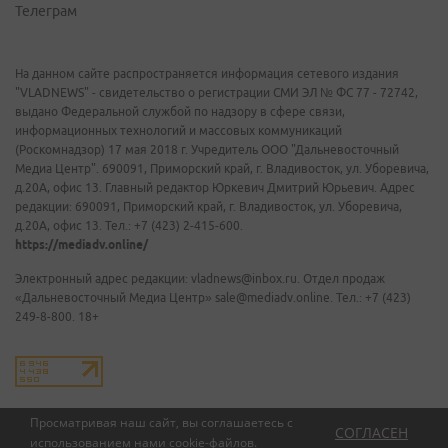
Телеграм
На данном сайте распространяется информация сетевого издания
"VLADNEWS" - свидетельство о регистрации СМИ ЭЛ № ФС 77 - 72742,
выдано Федеральной службой по надзору в сфере связи,
информационных технологий и массовых коммуникаций
(Роскомнадзор) 17 мая 2018 г. Учредитель ООО "Дальневосточный
Медиа Центр". 690091, Приморский край, г. Владивосток, ул. Уборевича,
д.20А, офис 13. Главный редактор Юркевич Дмитрий Юрьевич. Адрес
редакции: 690091, Приморский край, г. Владивосток, ул. Уборевича,
д.20А, офис 13. Тел.: +7 (423) 2-415-600.
https://mediadv.online/
Электронный адрес редакции: vladnews@inbox.ru. Отдел продаж
«Дальневосточный Медиа Центр» sale@mediadv.online. Тел.: +7 (423)
249-8-800. 18+
Просматривая наш сайт, вы соглашаетесь с
СОГЛАСЕН
использованием нами
cookie-файлов
.