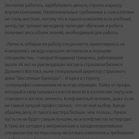
(желание работать, зарабатывать деньги, строить карьеру
внутри компании). Первоначальные требования к соискателям
не столь жесткие, потому что в нашей компании есть учебный
центр, где тренинг-менеджер проводит обучение и ребята
получают весь объем знаний, необходимый для работы.
- Лично я, отбирая на работу специалиста, ориентируюсь на
компромисс между хорошим человеком и хорошим
специалистом, - говорит Владимир Гриценко, работающий
около 30 лет на руководящих постах в страховом бизнесе
Дальнего Востока, ныне генеральный директор страхового
дома "Восточные брокеры". - И крен в сторону
суперпрофессионализма не всегда оправдан. Толку от профи,
который в силу сильных качеств вносит в коллектив смуту или
становится изгоем, немного. Конфликтный человек, даже если
он самый лучший профессионал, - это не мой выбор. Вреда
общему делу от такого мастера больше, чем пользы. Лучше
пусть он не будет самым лучшим, но и конфликтов не породит.
К тому же сегодня у американских и западноевропейских
специалистов по персоналу несколько изменились требования