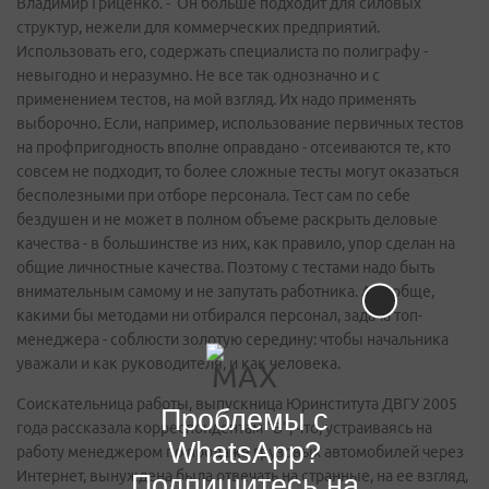
Владимир Гриценко. - Он больше подходит для силовых
структур, нежели для коммерческих предприятий.
Использовать его, содержать специалиста по полиграфу -
невыгодно и неразумно. Не все так однозначно и с
применением тестов, на мой взгляд. Их надо применять
выборочно. Если, например, использование первичных тестов
на профпригодность вполне оправдано - отсеиваются те, кто
совсем не подходит, то более сложные тесты могут оказаться
бесполезными при отборе персонала. Тест сам по себе
бездушен и не может в полном объеме раскрыть деловые
качества - в большинстве из них, как правило, упор сделан на
общие личностные качества. Поэтому с тестами надо быть
внимательным самому и не запутать работника. А вообще,
какими бы методами ни отбирался персонал, задача топ-
менеджера - соблюсти золотую середину: чтобы начальника
уважали и как руководителя, и как человека.
Соискательница работы, выпускница Юринститута ДВГУ 2005
Проблемы с
года рассказала корреспондентам "В", что, устраиваясь на
WhatsApp?
работу менеджером по продаже грузовых автомобилей через
Интернет, вынуждена была отвечать на странные, на ее взгляд,
Подпишитесь на