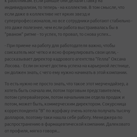
к работникам. Если раньше они делали ставку на
индивидуализм, то теперь - на коллектив. В том смысле, что
если даже в коллективе нет ярких звезд и
суперпрофессионалов, но все сотрудники работают стабильно -
это даже полезнее, чем если работа выстраивалась бы в
"рваном" ритме - то успех, то провал, то снова успех...
- При приеме на работу для работодателя важно, чтобы
соискатель мог четко и ясно формулировать свои цели, -
рассказывает директор кадрового агентства "Гелла" Оксана
Лосова. - Если он хочет достичь успеха на карьерной лестнице,
он должен знать, с чего ему нужно начинать в этой компании.
То есть нужно не просто знать, что такое этот мерчендайзер, а
хотеть быть сначала им, потом торговым представителем,
потом супервайзером, потом начальником отдела продаж и
потом, может быть, коммерческим директором. Сокурсница
корреспондента "В" по журфаку очень хотела получать тысячу
долларов, поэтому-таки нашла себе работу. Менеджера по
распространению в фармацевтической компании. Далековато
от профиля, мягко говоря...