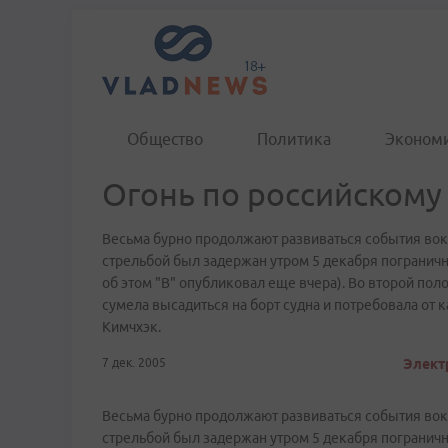
Общество
Политика
Эконом
Огонь по российскому
Весьма бурно продолжают развиваться события вокр
стрельбой был задержан утром 5 декабря погранич
об этом "В" опубликовал еще вчера). Во второй по
сумела высадиться на борт судна и потребовала от
Кимчхэк.
7 дек. 2005
Электр
Весьма бурно продолжают развиваться события вокр
стрельбой был задержан утром 5 декабря погранич