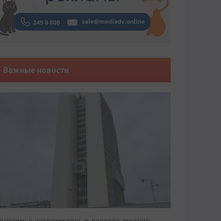
Важные новости
риморье закрепилось в десятке лучших