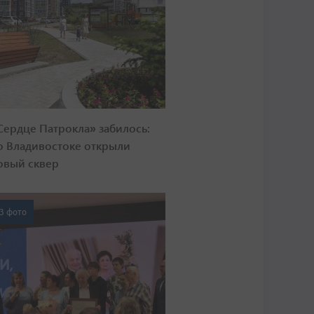
Сердце Патрокла» забилось:
о Владивостоке открыли
овый сквер
3 фото