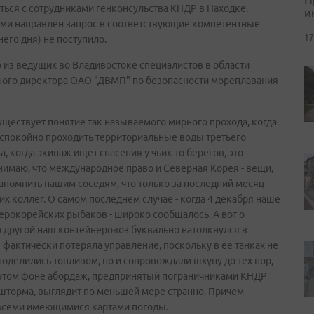
аться с сотрудниками генконсульства КНДР в Находке.
и
ими направлен запрос в соответствующие компетентные
17
его дня) не поступило.
из ведущих во Владивостоке специалистов в области
ного директора ОАО "ДВМП" по безопасности мореплавания
уществует понятие так называемого мирного прохода, когда
 спокойно проходить территориальные воды третьего
а, когда экипаж ищет спасения у чьих-то берегов, это
онимаю, что международное право и Северная Корея - вещи,
апомнить нашим соседям, что только за последний месяц
 коллег. О самом последнем случае - когда 4 декабря наше
ерокорейских рыбаков - широко сообщалось. А вот о
о другой наш контейнеровоз буквально натолкнулся в
фактически потеряла управление, поскольку в ее танках не
поделились топливом, но и сопровождали шхуну до тех пор,
а этом фоне абордаж, предпринятый пограничниками КНДР
т шторма, выглядит по меньшей мере странно. Причем
всеми имеющимися картами погоды.