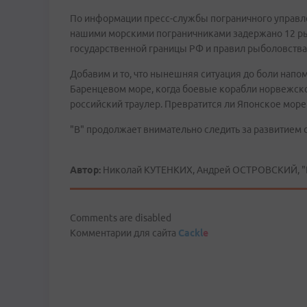
По информации пресс-службы пограничного управле
нашими морскими пограничниками задержано 12 р
государственной границы РФ и правил рыболовства
Добавим и то, что нынешняя ситуация до боли напо
Баренцевом море, когда боевые корабли норвежско
российский траулер. Превратится ли Японское море
"В" продолжает внимательно следить за развитием 
Автор:
Николай КУТЕНКИХ, Андрей ОСТРОВСКИЙ, "
Comments are disabled
Комментарии для сайта
Cackl
e