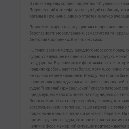
В свою очередь, корреспондентам "В" удалось связ
Подошедший к телефону консул Цой сообщил, что 
органы в Пхеньяне, однако ответа (на вечер вчерашн
Прокомментировать ситуацию мы попросили одного 
безопасности мореплавания, заместителя генераль
Анатолия Сидоренко. Вот что он сказал:
- С точки зрения международного морского права, с
судно, следующее из одной страны в другую, может
государства. В условиях же форс-мажора, т. е. шторм
правило срабатывает тем более. Хотя я, конечно, п
не сильно пересекающиеся: Между тем стоило бы н
наши моряки дважды спасали своих северокорейских
судно "Николай Пржевальский" спасло пятерых сев
предыдущем мало кто знает: за пару недель до этог
Японском море на северокорейскую шхуну, которая 
осталось ни капли топлива. Наши моряки не только 
пока она не вошла в плотный контакт с берегом. Н
против грузового судна, которое искало укрытия о
наличие форс-мажорной ситуации подтверждается 