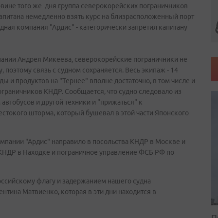
ловине того же дня группа северокорейских пограничников
 капитана немедленно взять курс на близрасположенный порт
дная компания "Ардис" - категорически запретил капитану
пании Андрея Микеева, северокорейские пограничники не
 поэтому связь с судном сохраняется. Весь экипаж - 14
ды и продуктов на "Тернее" вполне достаточно, в том числе и
пограничников КНДР. Сообщается, что судно следовало из
 автобусов и другой техники и "прижаться" к
стокого шторма, который бушевал в этой части Японского
мпании "Ардис" направило в посольства КНДР в Москве и
 КНДР в Находке и пограничное управление ФСБ РФ по
российскому флагу и задержанием нашего судна
нтина Матвиенко, которая в эти дни находится в
П