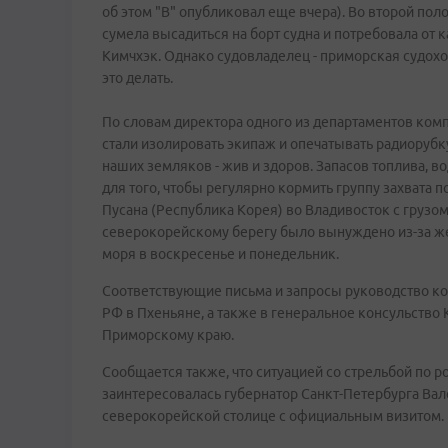
об этом "В" опубликовал еще вчера). Во второй по
сумела высадиться на борт судна и потребовала от
Кимчхэк. Однако судовладелец - приморская судохо
это делать.
По словам директора одного из департаментов ком
стали изолировать экипаж и опечатывать радиорубку,
наших земляков - жив и здоров. Запасов топлива, во
для того, чтобы регулярно кормить группу захвата 
Пусана (Республика Корея) во Владивосток с грузом
северокорейскому берегу было вынуждено из-за же
моря в воскресенье и понедельник.
Соответствующие письма и запросы руководство ко
РФ в Пхеньяне, а также в генеральное консульство
Приморскому краю.
Сообщается также, что ситуацией со стрельбой по 
заинтересовалась губернатор Санкт-Петербурга Вале
северокорейской столице с официальным визитом.