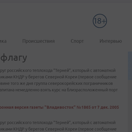
ика
Происшествия
Спорт
Интервью
 флагу
уг российского теплохода "Терней", который с автоматной
никами КНДР у берегов Северной Кореи (первое сообщение
ловине того же дня группа северокорейских пограничников
 капитана немедленно взять курс на близрасположенный порт
онная версия газеты "Владивосток" №1865 от 7 дек. 2005
уг российского теплохода "Терней", который с автоматной
никами КНДР у берегов Северной Кореи (первое сообщение