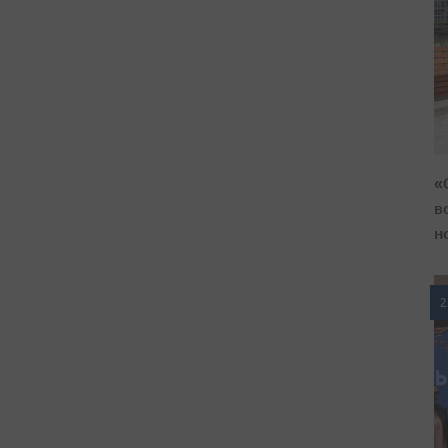
«
в
н
2