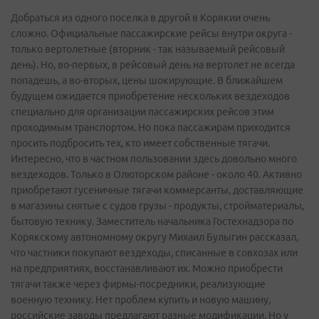
Добраться из одного поселка в другой в Корякии очень
сложно. Официальные пассажирские рейсы внутри округа -
только вертолетные (вторник - так называемый рейсовый
день). Но, во-первых, в рейсовый день на вертолет не всегда
попадешь, а во-вторых, цены шокирующие. В ближайшем
будущем ожидается приобретение нескольких вездеходов
специально для организации пассажирских рейсов этим
проходимым транспортом. Но пока пассажирам приходится
просить подбросить тех, кто имеет собственные тягачи.
Интересно, что в частном пользовании здесь довольно много
вездеходов. Только в Олюторском районе - около 40. Активно
приобретают гусеничные тягачи коммерсанты, доставляющие
в магазины снятые с судов грузы - продукты, стройматериалы,
бытовую технику. Заместитель начальника Гостехнадзора по
Корякскому автономному округу Михаил Булыгин рассказал,
что частники покупают вездеходы, списанные в совхозах или
на предприятиях, восстанавливают их. Можно приобрести
тягачи также через фирмы-посредники, реализующие
военную технику. Нет проблем купить и новую машину,
российские заводы предлагают разные модификации. Но у