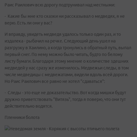
Раис Раилович всю дорогу подтрунивал над местными:
- Какие бы мне кто сказки ни рассказывал о медведях, я не
верю. Есть ли они у вас?
И вправду, увидеть медведя удалось только один раз, и то
издалека - рыбачил на речке. Следующий день ушел на
разгрузку в Хаилино, а когда тронулись в обратный путь, выпал
первый снег. По нему можно было читать, будто по белому
листу бумаги. Благодаря этому мнение о количестве здешних
медведей у нас сразу же изменилось. Медвежьи следы, в том
числе медведицы с медвежатами, видели вдоль всей дороги.
Но Раис Раилович все равно не хотел "сдаваться":
- Следы - это еще не доказательство. Вот когда мишки будут
дружно приветствовать "Витязь", тогда я поверю, что они тут
действительно водятся.
Пленники болота