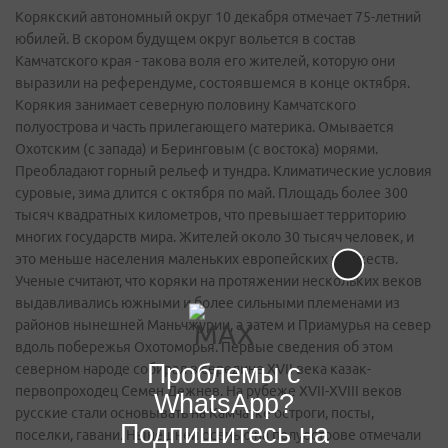
Корякский автономный округ 10 декабря отмечает 75-летний
юбилей. В скором будущем округ вольется в состав
Камчатского края - такова воля его жителей, которую они
выразили на референдуме, состоявшемся в конце октября.
Корякия занимает северную половину Камчатского
полуострова и часть прилегающего материка. Омывается
Охотским (с запада) и Беринговым (с востока) морями.
Преобладают горный рельеф и тундра. Климатические условия
суровые, зима длится с октября по май. Площадь более 300
тысяч квадратных километров, что превышает территорию
многих государств мира. Жителей около 30 тысяч человек, и
это меньше населения маленьких европейских княжеств.
Ученые считают, что коряки на протяжении нескольких веков
выдавливались южными и более сильными племенами из
районов нынешней Маньчжурии, а затем и Приамурья на север
вдоль побережья Охотоморья. Первые сведения об этом
Проблемы с
северном народе собирал в середине XVII века казак-
первопроходец Семен Дежнев. На рубеже ХVII-ХVIII веков
WhatsApp?
русские стали основывать на Камчатке остроги, посты,
Подпишитесь на
поселки, гавани. Нынешней осенью на полуострове отмечали