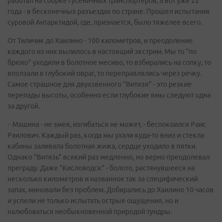
работал на сборке гусеничных транспортеров, а вот уже 22
года - в бесконечных разъездах по стране. Прошел испытания
суровой Антарктидой, где, признается, было тяжелее всего.
От Тиличик до Хаилино - 100 километров, и преодоление
каждого из них вылилось в настоящий экстрим. Мы то "по
брюхо" уходили в болотное месиво, то взбирались на сопку, то
вползали в глубокий овраг, то переправлялись через речку.
Самое страшное для двухзвенного "Витязя" - это резкие
перепады высоты, особенно если глубокие ямы следуют одна
за другой.
- Машина - не змея, изгибаться не может, - беспокоился Раис
Раилович. Каждый раз, когда мы ухали куда-то вниз и стекла
кабины заливала болотная жижа, сердце уходило в пятки.
Однако "Витязь" всякий раз медленно, но верно преодолевал
преграду. Даже "Кисловодск" - болото, растянувшееся на
несколько километров и названное так за специфический
запах, миновали без проблем. Добирались до Хаилино 10 часов
и успели не только испытать острые ощущения, но и
налюбоваться необыкновенной природой тундры.