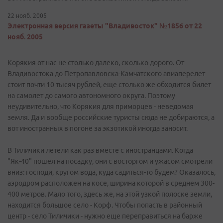
22 нояб. 2005
Электронная версия газеты "Владивосток" №1856 от 22
нояб. 2005
Корякия от нас не столько далеко, сколько дорого. От
Владивостока до Петропавловска-Камчатского авиаперелет
стоит почти 10 тысяч рублей, еще столько же обходится билет
на самолет до самого автономного округа. Поэтому
неудивительно, что Корякия для приморцев - неведомая
земля. Да и вообще российские туристы сюда не добираются, а
вот иностранных в погоне за экзотикой иногда заносит.
В Тиличики летели как раз вместе с иностранцами. Когда
"Як-40" пошел на посадку, они с восторгом и ужасом смотрели
вниз: господи, кругом вода, куда садиться-то будем? Оказалось,
аэродром расположен на косе, ширина которой в среднем 300-
400 метров. Мало того, здесь же, на этой узкой полоске земли,
находится большое село - Корф. Чтобы попасть в районный
центр - село Тиличики - нужно еще переправиться на барже