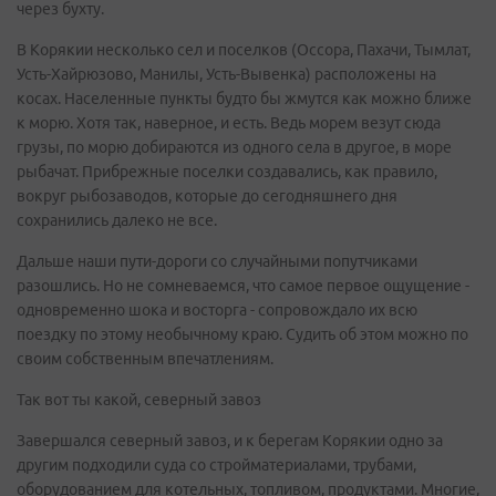
через бухту.
В Корякии несколько сел и поселков (Оссора, Пахачи, Тымлат,
Усть-Хайрюзово, Манилы, Усть-Вывенка) расположены на
косах. Населенные пункты будто бы жмутся как можно ближе
к морю. Хотя так, наверное, и есть. Ведь морем везут сюда
грузы, по морю добираются из одного села в другое, в море
рыбачат. Прибрежные поселки создавались, как правило,
вокруг рыбозаводов, которые до сегодняшнего дня
сохранились далеко не все.
Дальше наши пути-дороги со случайными попутчиками
разошлись. Но не сомневаемся, что самое первое ощущение -
одновременно шока и восторга - сопровождало их всю
поездку по этому необычному краю. Судить об этом можно по
своим собственным впечатлениям.
Так вот ты какой, северный завоз
Завершался северный завоз, и к берегам Корякии одно за
другим подходили суда со стройматериалами, трубами,
оборудованием для котельных, топливом, продуктами. Многие,