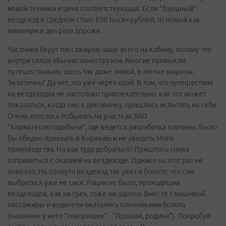
новой техники и цена соответствующая. Если "бэушный"
вездеход в среднем стоит 600 тысяч рублей, то новый как
минимум в два раза дороже.
Частники берут пассажиров чаще всего на кабину, потому что
внутри салон обычно занят грузом. Многие привыкли
путешествовать здесь так даже зимой, в лютые морозы.
Экзотично? Да нет, это уже через край. В том, что путешествие
на вездеходах не настолько привлекательно, как это может
показаться, когда оно в диковинку, пришлось испытать на себе.
Очень хотелось побывать на участках ЗАО
"Корякгеологодобыча", где ведется разработка платины. Было
бы обидно приехать в Корякию и не увидеть этого
производства. Но как туда добраться? Пришлось снова
отправиться с оказией на вездеходе. Однако на этот раз не
повезло. На полпути вездеход так увяз в болоте, что сам
выбраться уже не смог. Рации не было, проходящих
вездеходов, как на грех, тоже ни одного. Вместе с машиной
пассажиры и водители оказались пленниками болота
(название у него "говорящее" - "Прощай, родина"). Попробуй