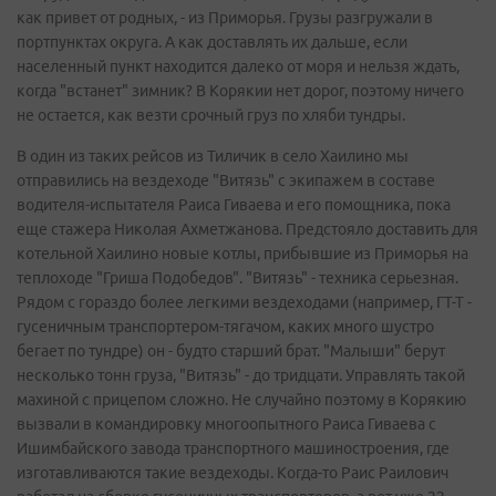
как привет от родных, - из Приморья. Грузы разгружали в
портпунктах округа. А как доставлять их дальше, если
населенный пункт находится далеко от моря и нельзя ждать,
когда "встанет" зимник? В Корякии нет дорог, поэтому ничего
не остается, как везти срочный груз по хляби тундры.
В один из таких рейсов из Тиличик в село Хаилино мы
отправились на вездеходе "Витязь" с экипажем в составе
водителя-испытателя Раиса Гиваева и его помощника, пока
еще стажера Николая Ахметжанова. Предстояло доставить для
котельной Хаилино новые котлы, прибывшие из Приморья на
теплоходе "Гриша Подобедов". "Витязь" - техника серьезная.
Рядом с гораздо более легкими вездеходами (например, ГТ-Т -
гусеничным транспортером-тягачом, каких много шустро
бегает по тундре) он - будто старший брат. "Малыши" берут
несколько тонн груза, "Витязь" - до тридцати. Управлять такой
махиной с прицепом сложно. Не случайно поэтому в Корякию
вызвали в командировку многоопытного Раиса Гиваева с
Ишимбайского завода транспортного машиностроения, где
изготавливаются такие вездеходы. Когда-то Раис Раилович