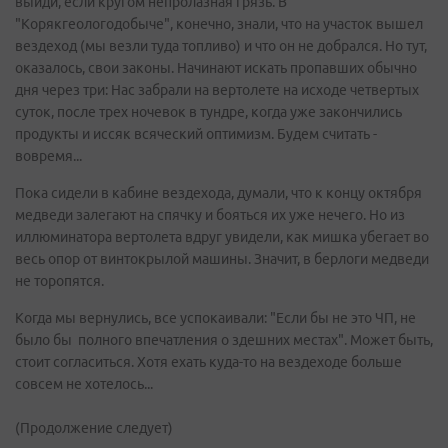
выйди, если кругом непролазная грязь. В
"Корякгеологодобыче", конечно, знали, что на участок вышел
вездеход (мы везли туда топливо) и что он не добрался. Но тут,
оказалось, свои законы. Начинают искать пропавших обычно
дня через три: Нас забрали на вертолете на исходе четвертых
суток, после трех ночевок в тундре, когда уже закончились
продукты и иссяк всяческий оптимизм. Будем считать -
вовремя...
Пока сидели в кабине вездехода, думали, что к концу октября
медведи залегают на спячку и бояться их уже нечего. Но из
иллюминатора вертолета вдруг увидели, как мишка убегает во
весь опор от винтокрылой машины. Значит, в берлоги медведи
не торопятся.
Когда мы вернулись, все успокаивали: "Если бы не это ЧП, не
было бы полного впечатления о здешних местах". Может быть,
стоит согласиться. Хотя ехать куда-то на вездеходе больше
совсем не хотелось...
(Продолжение следует)