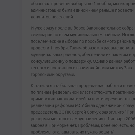
обязывал провести выборы до 1 ноября, мы их прове
администрации была единой - чем раньше провести 
депутатов поселений.
И уже сразу после выборов Законодательное собр
семинаров по всем муниципальным районам. Исклю
поселенческие выборы по просьбе самого района п
провести 1 ноября. Таким образом, краевые депутат
муниципальных районов, обеспечили их пакетом но
консультационную поддержку. Однако данная работ
тесного и постоянного взаимодействия между Зак
городскими округами.
Кстати, вся эта большая проделанная работа и поз
по планам федеральной власти отложить практическ
приморских законодателей на противоречивость в д
реализации реформы МСУ была однозначной: сразу 
председатель ЗС ПК Сергей Сопчук заявил, что "При
реформы местного самоуправления с 1 января 2006 
закона в Приморье нет. Проблемы, конечно, есть, но 
проблемы откладывать, их нужно решать".