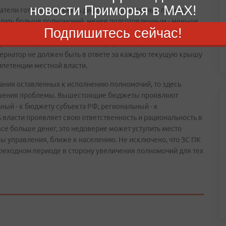
новости Приморья в MAX!
одатели готовы применить дифференцированный подход к
дать больше полномочий, менее подготовленным - меньше.
Подпишитесь сейчас!
нов местного самоуправления и жителей поселений и
о предметно решать вопросы комфортного проживания в
бернатор не должен быть в ответе за каждую текущую крышу
мпетенции местной власти.
вания оставленных к исполнению полномочий, то здесь
ешения проблемы. Вышестоящие бюджеты проявляют
ый - к бюджету субъекта РФ, региональный - к
 власти проявляет свою ответственность и рациональность в
все больше денег, это недоверие может уступить место
мы управления, ближе к населению. Не исключено, что ЗС ПК
реходном периоде в сторону увеличения полномочий для тех