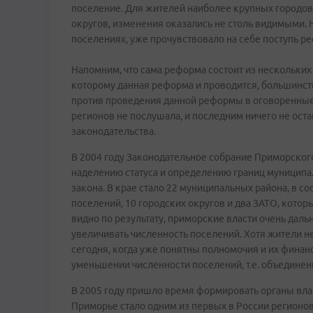
поселение. Для жителей наиболее крупных городов 
округов, изменения оказались не столь видимыми.
поселениях, уже прочувствовало на себе поступь р
Напомним, что сама реформа состоит из нескольких 
которому данная реформа и проводится, большинств
против проведения данной реформы в оговоренные 
регионов не послушала, и последним ничего не ост
законодательства.
В 2004 году Законодательное собрание Приморского
наделению статуса и определению границ муниципал
закона. В крае стало 22 муниципальных района, в со
поселений, 10 городских округов и два ЗАТО, котор
видно по результату, приморские власти очень даль
увеличивать численность поселений. Хотя жители не
сегодня, когда уже понятны полномочия и их финан
уменьшении численности поселений, т.е. объедине
В 2005 году пришло время формировать органы вла
Приморье стало одним из первых в России регионо