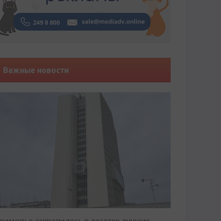
Важные новости
риморье закрепилось в десятке лучших