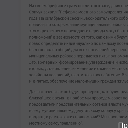
На своем брифинге сразу после этого заседания пр
Сопчук заявил: "Реформа местного самоуправления 
года. На октябрьской сессии Законодательного соб
правила, по которым наши муниципальные районы и 
этого трехлетнего переходного периода могут быть
полномочий в зависимости от того, как с ними будут
право определять индивидуально по каждому посел
был составлен общий для всех поселений перечень по
муниципальных районов передается пять полномочи
Это, во-первых, формирование, утверждение и испо
вторых, установление, изменение и отмена местны
хозяйства поселений, газо- и электроснабжение. В
и, в-пятых, обеспечение малоимущих граждан жиль
Для нас очень важно будет проверить, как будут р
ближайшее время - в ноябре мы проведем совет по 
председатели представительных органов власти му
всему муниципальному депутатскому корпусу края с
вводить, в рамках каких полномочий? Мы проведем 
местному самоуправлению".
Пр