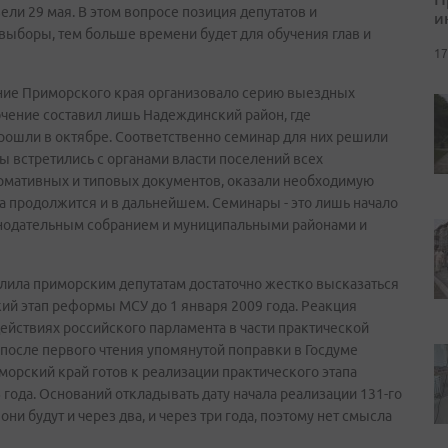
ли 29 мая. В этом вопросе позиция депутатов и
и
выборы, тем больше времени будет для обучения глав и
17
ание Приморского края организовало серию выездных
чение составил лишь Надеждинский район, где
рошли в октябре. Соответственно семинар для них решили
ы встретились с органами власти поселений всех
рмативных и типовых документов, оказали необходимую
а продолжится и в дальнейшем. Семинары - это лишь начало
онодательным собранием и муниципальными районами и
волила приморским депутатам достаточно жестко высказаться
ий этап реформы МСУ до 1 января 2009 года. Реакция
ействиях российского парламента в части практической
после первого чтения упомянутой поправки в Госдуме
морский край готов к реализации практического этапа
года. Оснований откладывать дату начала реализации 131-го
они будут и через два, и через три года, поэтому нет смысла