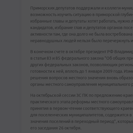
Приморских депутатов поддержали и коллеги-муниц
возможность изучить ситуацию в приморской глубин
избранные главы и депутаты хотят работать, нужно
кандидатов, избрание глав и депутатов органов по
активности там, где она долго не была востребована
неравнодушных людей нельзя было перечеркнуть и
В конечном счете в октябре президент РФ Владими
в статьи 83 и 85 федерального закона "Об общих п
других федеральных законов, позволяющих региона
готовности к ней, вплоть до 1 января 2009 года. И
решения вопросов местного значения вновь образо
органы местного самоуправления муниципального р
На октябрьской сессии ЗС ПК по предложению кра
практического этапа реформы местного самоуправле
принятия в первом чтении соответствующего краев
для поселенческих муниципалитетов, содержится в
значения поселений в переходный период", которы
его заседания 26 октября.