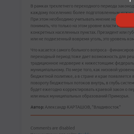
В рамках трехлетнего переходного периода закон
каждому поселению: более подготовленным нужно 
При этом необходимо учитывать мнение новых орга
понимать, что только на этом уровне власти можн
конкретных населенных пунктах. Президент или гу
или не подвезенный вовремя уголь, это уровень ко
Что касается самого больного вопроса - финансиро
переходный период тоже дает возможность для р
традиционное недоверие к нижестоящим: федеральн
муниципальному. По мере того, как низовой уровень
бюджетной политике, а в стране и крае появляется 
повороту бюджетных потоков внутрь, в глубь систе
будет ежегодно корректировать краевой закон о пе
или иных муниципальных образований Приморья.
Автор:
Александр КАРТАШОВ, "Владивосток"
Comments are disabled