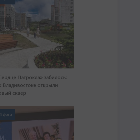
Сердце Патрокла» забилось:
о Владивостоке открыли
овый сквер
3 фото