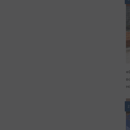
«
в
н
2