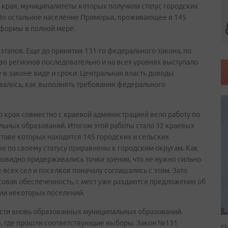
края, муниципалитеты которых получили статус городских
 Но остальное население Приморья, проживающее в 145
еформы в полной мере.
этапов. Еще до принятия 131-го федерального закона, по
о регионов последовательно и на всех уровнях выступало
в законе виде и сроки. Центральная власть доводы
авалось, как выполнять требования федерального
 края совместно с краевой администрацией вело работу по
ьных образований. Итогом этой работы стало 32 краевых
ставе которых находятся 145 городских и сельских
ые по своему статусу приравнены к городским округам. Как
новидно придерживались точки зрения, что не нужно сильно
 всех сел и поселков поначалу соглашались с этим. Зато
совая обеспеченность, с мест уже раздаются предложения об
нии некоторых поселений.
сти вновь образованных муниципальных образований.
в, где прошли соответствующие выборы. Закон №131
П