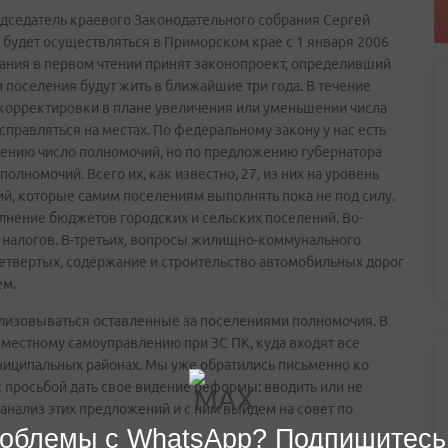
едседатель краевого Законодательного собрания Сергей
будет осуществляться в Приморском крае с 1 января 2006
рания в первом чтении принят законопроект, определивший
поселения будут жить в ближайшие три года. В течение
 корректировки в плане увеличения или уменьшении числа
 справляться на местах. По федеральному закону у нас есть
ению число полномочий, но по предложению губернатора
лномочий. Всего их, как известно, 27, из них на уровень
й, которые самим поселениям выполнять пока не под силу.
лнение бюджетов городских и сельских поселений. Во-
х налогов. В-третьих, вопросы жилищно-коммунального
-четвертых, содержание и строительство автомобильных дорог
ем.
еализовываться оставленные за поселениями полномочия. В
местному самоуправлению при ЗС ПК, куда входят все
ниципальных районах. Мы уже обратились письменно ко
 просьбой дать свое видение реформы: вводить или не
анализ этих предложений и с ним выйдем на совет по
облемы с WhatsApp? Подпишитесь