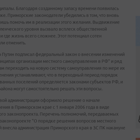
ипалы. Благодаря созданному запасу времени появилась
ке. Приморские законодатели убедились в том, что вновь
 лишь помочь им в реализации этого желания. Выдвижение
селенческого уровня вызвало всплеск общественной
 и где жизнь всего сложнее. Этот потенциал сотен
ли отменить.
р Путин подписал федеральный закон о внесении изменений
ринципах организации местного самоуправления в РФ" и ряд
м переходить на новую систему самоуправления по мере их
зменения устанавливают, что в переходный период порядок
ванных поселений определяется законами субъектов РФ, и
айона могут самостоятельно решать эти вопросы.
евой администрации оформило решение о начале
ния в Приморском крае с 1 января 2006 года в виде
ого законопроекта. Перечень полномочий, передаваемых
 законопроекте "О порядке решения вопросов местного
й внесла администрация Приморского края в ЗС ПК накануне