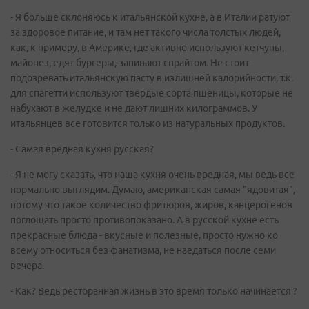
- Я больше склоняюсь к итальянской кухне, а в Италии ратуют
за здоровое питание, и там нет такого числа толстых людей,
как, к примеру, в Америке, где активно используют кетчупы,
майонез, едят бургеры, запивают спрайтом. Не стоит
подозревать итальянскую пасту в излишней калорийности, т.к.
для спагетти используют твердые сорта пшеницы, которые не
набухают в желудке и не дают лишних килограммов. У
итальянцев все готовится только из натуральных продуктов.
- Самая вредная кухня русская?
- Я не могу сказать, что наша кухня очень вредная, мы ведь все
нормально выглядим. Думаю, американская самая "ядовитая",
потому что такое количество фритюров, жиров, канцерогенов
поглощать просто противопоказано. А в русской кухне есть
прекрасные блюда - вкусные и полезные, просто нужно ко
всему относиться без фанатизма, не наедаться после семи
вечера.
- Как? Ведь ресторанная жизнь в это время только начинается ?