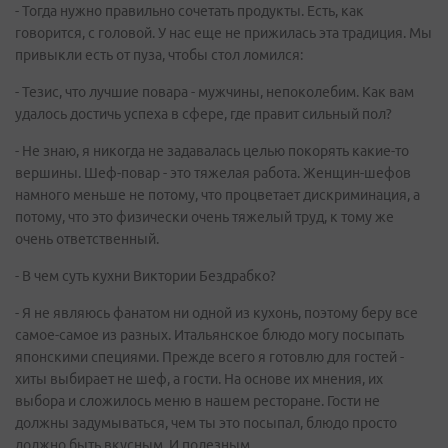
- Тогда нужно правильно сочетать продукты. Есть, как
говорится, с головой. У нас еще не прижилась эта традиция. Мы
привыкли есть от пуза, чтобы стол ломился:
- Тезис, что лучшие повара - мужчины, непоколебим. Как вам
удалось достичь успеха в сфере, где правит сильный пол?
- Не знаю, я никогда не задавалась целью покорять какие-то
вершины. Шеф-повар - это тяжелая работа. Женщин-шефов
намного меньше не потому, что процветает дискриминация, а
потому, что это физически очень тяжелый труд, к тому же
очень ответственный.
- В чем суть кухни Виктории Бездрабко?
- Я не являюсь фанатом ни одной из кухонь, поэтому беру все
самое-самое из разных. Итальянское блюдо могу посыпать
японскими специями. Прежде всего я готовлю для гостей -
хиты выбирает не шеф, а гости. На основе их мнения, их
выбора и сложилось меню в нашем ресторане. Гости не
должны задумываться, чем ты это посыпал, блюдо просто
должно быть вкусным. И полезным.