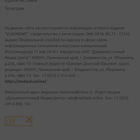
Одноклассники
Телеграм
На данном сайте распространяется информация сетевого издания
"VLADNEWS" - свидетельство о регистрации СМИ ЭЛ № ФС 77 - 72742,
выдано Федеральной службой по надзору в сфере связи,
информационных технологий и массовых коммуникаций
(Роскомнадзор) 17 мая 2018 г. Учредитель ООО "Дальневосточный
Медиа Центр". 690091, Приморский край, г. Владивосток, ул. Уборевича,
д.20А, офис 13. Главный редактор Юркевич Дмитрий Юрьевич. Адрес
редакции: 690091, Приморский край, г. Владивосток, ул. Уборевича,
д.20А, офис 13. Тел.: +7 (423) 2-415-600.
https://mediadv.online/
Электронный адрес редакции: vladnews@inbox.ru. Отдел продаж
«Дальневосточный Медиа Центр» sale@mediadv.online. Тел.: +7 (423)
249-8-800. 18+