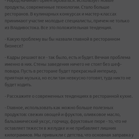
- Народ начинает ориентироваться: использует новые
продукты, современные технологии. Стало больше
ресторанов. В кулинарных конкурсах и мастер-классах
принимают участие молодые специалисты, причем не только
из Владивостока. Все это положительная тенденция.
- Какую проблему вы бы назвали главной в ресторанном
бизнесе?
- Кадры решают все - так было, есть и будет. Вечная проблема
именно в них. Стены заведения ничего не стоят без шеф-
повара. Пусть в ресторане будет прекрасный интерьер,
приятная музыка, но если там невкусно готовят, туда никто не
будет ходить.
- Расскажите о современных тенденциях в ресторанной кухне.
- Главное, использовать как можно больше полезных
продуктов: свежих овощей и фруктов, оливковое масло,
бальзамический уксус, горчицу, фруктовые пюре - то, что не
оставляет тяжести в желудке и не прибавляет лишних
килограммов. Мы привыкли с детства, что основная заправка у