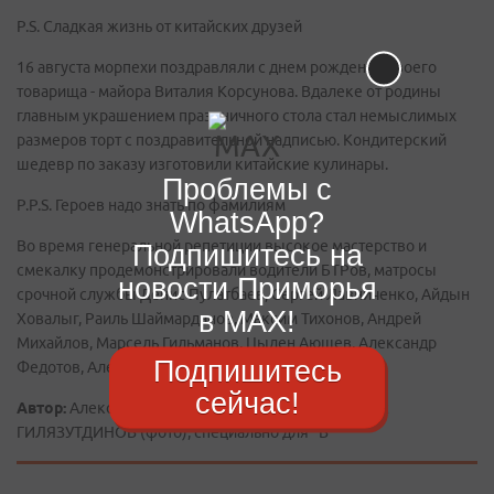
P.S. Сладкая жизнь от китайских друзей
16 августа морпехи поздравляли с днем рождения своего
товарища - майора Виталия Корсунова. Вдалеке от родины
главным украшением праздничного стола стал немыслимых
размеров торт с поздравительной надписью. Кондитерский
шедевр по заказу изготовили китайские кулинары.
Проблемы с
P.P.S. Героев надо знать по фамилиям
WhatsApp?
Во время генеральной репетиции высокое мастерство и
Подпишитесь на
смекалку продемонстрировали водители БТРов, матросы
новости Приморья
срочной службы Денис Пулатбаев, Сергей Лавниченко, Айдын
в MAX!
Ховалыг, Раиль Шаймарданов, Максим Тихонов, Андрей
Михайлов, Марсель Гильманов, Цыден Аюшев, Александр
Подпишитесь
Федотов, Александр Плотников и Сергей Осокин.
сейчас!
Автор:
Александр СЫРЦОВ, "Владивосток", Ильдус
ГИЛЯЗУТДИНОВ (фото), специально для "В"