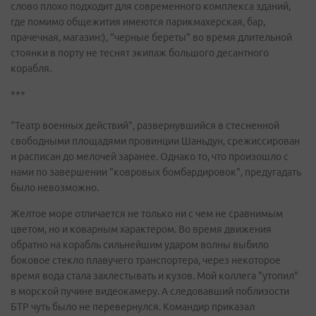
слово плохо подходит для современного комплекса зданий,
где помимо общежития имеются парикмахерская, бар,
прачечная, магазин:), "черные береты" во время длительной
стоянки в порту не теснят экипаж большого десантного
корабля.
***
"Театр военных действий", развернувшийся в стесненной
свободными площадями провинции Шаньдун, срежиссирован
и расписан до мелочей заранее. Однако то, что произошло с
нами по завершении "ковровых бомбардировок", предугадать
было невозможно.
Желтое море отличается не только ни с чем не сравнимым
цветом, но и коварным характером. Во время движения
обратно на корабль сильнейшим ударом волны выбило
боковое стекло плавучего транспортера, через некоторое
время вода стала захлестывать и кузов. Мой коллега "утопил"
в морской пучине видеокамеру. А следовавший поблизости
БТР чуть было не перевернулся. Командир приказал