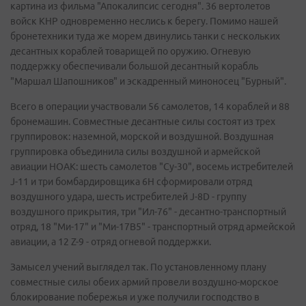
картина из фильма "Апокалипсис сегодня". 36 вертолетов
войск КНР одновременно неслись к берегу. Помимо нашей
бронетехники туда же морем двинулись танки с нескольких
десантных кораблей товарищей по оружию. Огневую
поддержку обеспечивали большой десантный корабль
"Маршал Шапошников" и эскадренный миноносец "Бурный".
Всего в операции участвовали 56 самолетов, 14 кораблей и 88
бронемашин. Совместные десантные силы состоят из трех
группировок: наземной, морской и воздушной. Воздушная
группировка объединила силы воздушной и армейской
авиации НОАК: шесть самолетов "Су-30", восемь истребителей
J-11 и три бомбардировщика 6Н сформировали отряд
воздушного удара, шесть истребителей J-8D - группу
воздушного прикрытия, три "Ил-76" - десантно-транспортный
отряд, 18 "Ми-17" и "Ми-17В5" - транспортный отряд армейской
авиации, а 12 Z-9 - отряд огневой поддержки.
Замысел учений выглядел так. По установленному плану
совместные силы обеих армий провели воздушно-морское
блокирование побережья и уже получили господство в