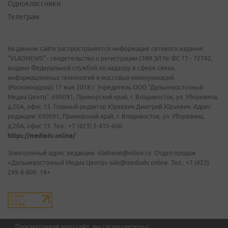
Одноклассники
Телеграм
На данном сайте распространяется информация сетевого издания
"VLADNEWS" - свидетельство о регистрации СМИ ЭЛ № ФС 77 - 72742,
выдано Федеральной службой по надзору в сфере связи,
информационных технологий и массовых коммуникаций
(Роскомнадзор) 17 мая 2018 г. Учредитель ООО "Дальневосточный
Медиа Центр". 690091, Приморский край, г. Владивосток, ул. Уборевича,
д.20А, офис 13. Главный редактор Юркевич Дмитрий Юрьевич. Адрес
редакции: 690091, Приморский край, г. Владивосток, ул. Уборевича,
д.20А, офис 13. Тел.: +7 (423) 2-415-600.
https://mediadv.online/
Электронный адрес редакции: vladnews@inbox.ru. Отдел продаж
«Дальневосточный Медиа Центр» sale@mediadv.online. Тел.: +7 (423)
249-8-800. 18+
Просматривая наш сайт, вы соглашаетесь с