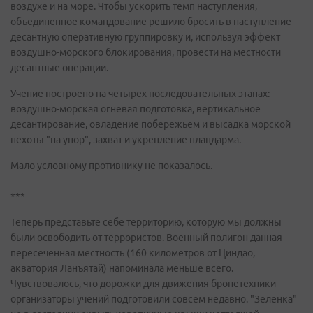
воздухе и на море. Чтобы ускорить темп наступления,
объединенное командование решило бросить в наступление
десантную оперативную группировку и, используя эффект
воздушно-морского блокирования, провести на местности
десантные операции.
Учение построено на четырех последовательных этапах:
воздушно-морская огневая подготовка, вертикальное
десантирование, овладение побережьем и высадка морской
пехоты "на упор", захват и укрепление плацдарма.
Мало условному противнику не показалось.
***
Теперь представьте себе территорию, которую мы должны
были освободить от террористов. Военный полигон данная
пересеченная местность (160 километров от Циндао,
акватория Ланъятай) напоминала меньше всего.
Чувствовалось, что дорожки для движения бронетехники
организаторы учений подготовили совсем недавно. "Зеленка"