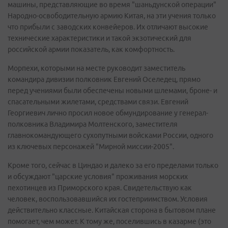
машины, представляющие во время "шаньдунской операции"
Народно-освободительную армию Китая, на эти учения только
что прибыли с заводских конвейеров. Их отличают высокие
технические характеристики и такой экзотический для
российской армии показатель, как комфортность.
Морпехи, которыми на месте руководит заместитель
командира дивизии полковник Евгений Оселедец, прямо
перед учениями были обеспечены новыми шлемами, броне- и
спасательными жилетами, средствами связи. Евгений
Георгиевич лично просил новое обмундирование у генерал-
полковника Владимира Молтенского, заместителя
главнокомандующего сухопутными войсками России, одного
из ключевых персонажей "Мирной миссии-2005".
Кроме того, сейчас в Циндао и далеко за его пределами только
и обсуждают "царские условия" проживания морских
пехотинцев из Приморского края. Свидетельствую как
человек, воспользовавшийся их гостеприимством. Условия
действительно классные. Китайская сторона в бытовом плане
помогает, чем может. К тому же, поселившись в казарме (это