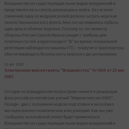
большинство из существующих ныне видов вооружений и
представлен весь спектр разнородных войск. Без всяких
сомнений, одну из ведущих ролей должна сыграть морская
пехота Тихоокеанского флота. Мне посчастливилось побыть
один день в обличье морпеха. Поэтому то, что министр
обороны России Сергей Иванов увидит с трибуны для
почетных гостей, корреспондент "В" во время генеральной
репетиции наблюдал из машины ПТС - плавучего транспортера,
обеспечивающего безопасность морского десантирования.
23 авг. 2005
Электронная версия газеты "Владивосток" №1805 от 23 авг.
2005
Сегодня на Шаньдунском полуострове начнется решающая
фаза российско-китайских учений "Мирная миссия-2005".
Позади - две с половиной недели подготовки и несколько
месяцев военно-политических консультаций. Как мы уже
сообщали, на китайской земле будет применяться
большинство из существующих ныне видов вооружений и