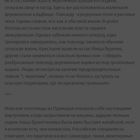
не в состоянии скрыть черепичные крыши коттеджей,
сельских лачуг и пагод. Здесь же расположилось маленькое
деревенское кладбище. Повсюду - кукурузные поля и рисовые
чеки. Одним словом, все как в обычной жизни. В целях
безопасности местное население власти заранее
эвакуировали. Однако забежим немного вперед, едва
тренировка завершилась, как повсюду закипела обычная
сельская жизнь. Крестьяне вывели на пастбища буренок,
другие стали заниматься опасным промыслом - собирать
разбросанные повсюду деревянные ящики из-под тротиловых
шашек. Люди, несмотря на наличие предупредительных
знаков "с черепами", почему-то не боялись заступать на
опасную территорию, где по-прежнему громыхало:
***
Морские пехотинцы из Приморья показали себя настоящими
виртуозами, когда запрыгивали на машины, идущие полным
ходом. Наша бронетехника была явно быстрее китайской, хотя
и коллегам есть, чем похвастать. Российские специалисты
отмечают, что практически все самоходки, танки, инженерные