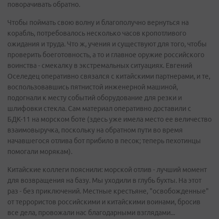
поворачивать обратно.
Чтобы поймать свою волну и благополучно вернуться на
корабль, потребовалось несколько часов кропотливого
ожидания и труда. Что ж, учения и существуют для того, чтобы
проверить боеготовность, а то и главное оружие российского
воинства - смекалку в экстремальных ситуациях. Евгений
Оселедец оперативно связался с китайскими партнерами, и те,
воспользовавшись пятнистой инженерной машиной,
подогнали к месту событий оборудование для резки и
шлифовки стекла. Сам материал оперативно доставили с
БДК-11 на морском боте (здесь уже имела место ее величество
взаимовыручка, поскольку на обратном пути во время
начавшегося отлива бот прибило в песок; теперь пехотинцы
помогали морякам).
Китайские коллеги пояснили: морской отлив - лучший момент
для возвращения на базу. Мы уходили в глубь бухты. На этот
раз - без приключений. Местные крестьяне, "освобожденные"
от террористов российскими и китайскими воинами, бросив
все дела, провожали нас благодарными взглядами...