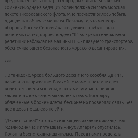
представлен весь спектр разнородных войск. Без всяких
сомнений, одну из ведущих ролей должна сыграть морская
пехота Тихоокеанского флота. Мне посчастливилось побыть
один день в обличье морпеха. Поэтому то, что министр
обороны России Сергей Иванов увидит с трибуны для
почетных гостей, корреспондент "В" во время генеральной
репетиции наблюдал из машины ПТС - плавучего транспортера,
обеспечивающего безопасность морского десантирования.
***
...В твиндеке, чреве большого десантного корабля БДК-11,
нарастало напряжение. В какой-то момент потекли слезы -
водители завели машины, в одну минуту заполнившие
закрытый отсек чадом выхлопных газов. Богатыри,
облаченные в бронежилеты, бесконечно проверяли связь. Без
нее в десанте далеко не уйти.
"Десант пошел!" - этой оживляющей сознание команды мы
ждали один час и пятнадцать минут. Аппарель опустилась.
Колонна бронетехники двинулась. Перед нами предстала