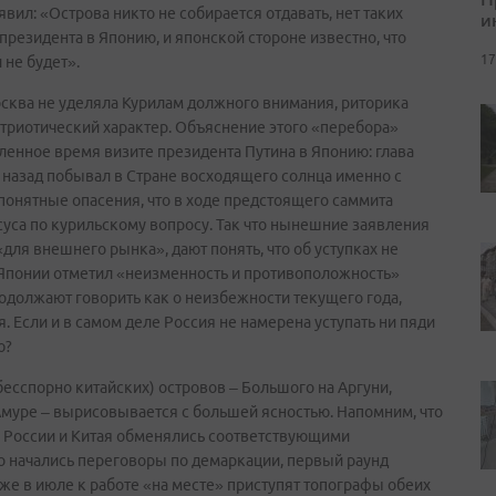
ил: «Острова никто не собирается отдавать, нет таких
и
 президента в Японию, и японской стороне известно, что
17
 не будет».
осква не уделяла Курилам должного внимания, риторика
триотический характер. Объяснение этого «перебора»
ленное время визите президента Путина в Японию: глава
назад побывал в Стране восходящего солнца именно с
понятные опасения, что в ходе предстоящего саммита
суса по курильскому вопросу. Так что нынешние заявления
для внешнего рынка», дают понять, что об уступках не
з Японии отметил «неизменность и противоположность»
родолжают говорить как о неизбежности текущего года,
. Если и в самом деле Россия не намерена уступать ни пяди
ю?
бесспорно китайских) островов – Большого на Аргуни,
Амуре – вырисовывается с большей ясностью. Напомним, что
 России и Китая обменялись соответствующими
о начались переговоры по демаркации, первый раунд
же в июле к работе «на месте» приступят топографы обеих