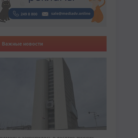
Важные новости
риморье закрепилось в десятке лучших