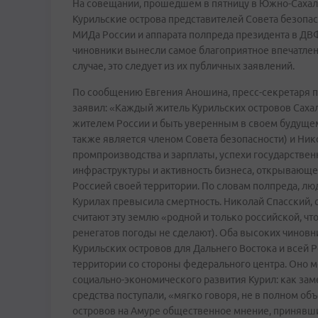
На совещании, прошедшем в пятницу в Южно-Сахал
Курильские острова представителей Совета безопас
МИДа России и аппарата полпреда президента в ДВ
чиновники вынесли самое благоприятное впечатлен
случае, это следует из их публичных заявлений.
По сообщению Евгения Аношина, пресс-секретаря 
заявил: «Каждый житель Курильских островов Сах
жителем России и быть уверенным в своем будущем
также является членом Совета безопасности) и Ник
промпроизводства и зарплаты, успехи государствен
инфраструктуры и активность бизнеса, открывающег
Россией своей территории. По словам полпреда, лю
Курилах превысила смертность. Николай Спасский, с
считают эту землю «родной и только российской, чт
ренегатов погоды не сделают). Оба высоких чиновн
Курильских островов для Дальнего Востока и всей 
территории со стороны федерального центра. Оно
социально-экономического развития Курил: как зам
средства поступали, «мягко говоря, не в полном о
островов на Амуре общественное мнение, принявши