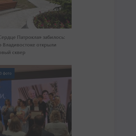
Сердце Патрокла» забилось:
о Владивостоке открыли
овый сквер
3 фото