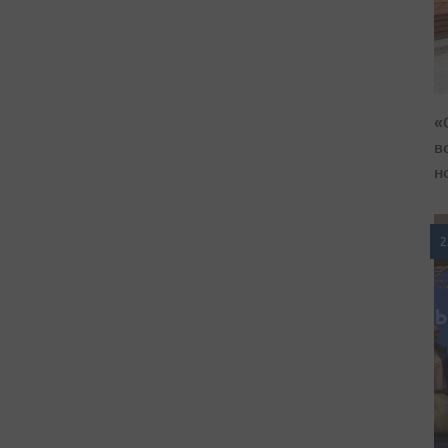
«
в
н
2