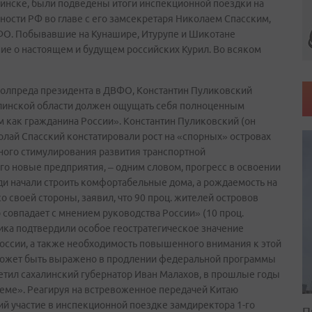
инске, были подведены итоги инспекционной поездки на
ности РФ во главе с его замсекретаря Николаем Спасским,
ФО. Побывавшие на Кунашире, Итурупе и Шикотане
ие о настоящем и будущем российских Курил. Во всяком
полпреда президента в ДВФО, Константин Пуликовский
алинской области должен ощущать себя полноценным
 как гражданина России». Константин Пуликовский (он
олай Спасский констатировали рост на «спорных» островах
ного стимулирования развития транспортной
о новые предприятия, – одним словом, прогресс в освоении
ди начали строить комфортабельные дома, а рождаемость на
о своей стороны, заявил, что 90 проц. жителей островов
о совпадает с мнением руководства России» (10 проц.
ика подтвердили особое геостратегическое значение
России, а также необходимость повышенного внимания к этой
 может быть выражено в продлении федеральной программы
етил сахалинский губернатор Иван Малахов, в прошлые годы
бъеме». Реагируя на встревоженное передачей Китаю
й участие в инспекционной поездке замдиректора 1-го
П