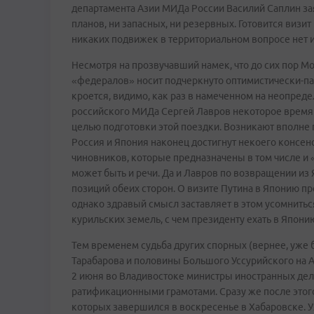
департамента Азии МИДа России Василий Саплин заяв
планов, ни запасных, ни резервных. Готовится визит
никаких подвижек в территориальном вопросе нет и
Несмотря на прозвучавший намек, что до сих пор М
«федералов» носит подчеркнуто оптимистически-па
кроется, видимо, как раз в намеченном на неопреде
российского МИДа Сергей Лавров некоторое время 
целью подготовки этой поездки. Возникают вполне 
Россия и Япония наконец достигнут некоего консен
чиновников, которые предназначены в том числе и «
может быть и речи. Да и Лавров по возвращении и
позиций обеих сторон. О визите Путина в Японию п
однако здравый смысл заставляет в этом усомниться
курильских земель, с чем президенту ехать в Япони
Тем временем судьба других спорных (вернее, уже 
Тарабарова и половины Большого Уссурийского на 
2 июня во Владивостоке министры иностранных дел
ратификационными грамотами. Сразу же после этог
которых завершился в воскресенье в Хабаровске. У