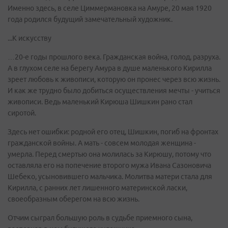
Именно здесь, в селе Циммермановка на Амуре, 20 мая 1920
года родился будущий замечательный художник.
...К искусству
…20-е годы прошлого века. Гражданская война, голод, разруха.
А в глухом селе на берегу Амура в душе маленького Кирилла
зреет любовь к живописи, которую он пронес через всю жизнь.
И как же трудно было добиться осуществления мечты - учиться
живописи. Ведь маленький Кирюша Шишкин рано стал
сиротой.
Здесь нет ошибки: родной его отец, Шишкин, погиб на фронтах
гражданской войны. А мать - совсем молодая женщина -
умерла. Перед смертью она молилась за Кирюшу, потому что
оставляла его на попечение второго мужа Ивана Сазоновича
Шебеко, усыновившего мальчика. Молитва матери стала для
Кирилла, с ранних лет лишенного материнской ласки,
своеобразным оберегом на всю жизнь.
Отчим сыграл большую роль в судьбе приемного сына,