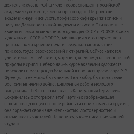
деятель искусств РСФСР, член-корреспондент Российской
академии художеств, член-корреспондент Петровской
академии наук и искусств, профессор кафедры живописи и
рисунка Дальневосточной академии искусств. Эти почетные
звания и грамоты министерств культуры СССР и РСФСР, Союза
художников СССР и РСФСР, публикации о его творчестве в
центральной и краевой печати - результат многолетних
поисков, труда, разочарований и открытий. Сейчас кажется
удивительным: пейзажист, маринист, «певец» дальневосточной
природы Кирилл Шебеко на 3-м курсе академии художеств
переходит в мастерскую батальной живописи профессора Р. Р.
Френца. Но не могло быть иначе. Этот выбор был подсказан
воспоминаниями о войне. Дипломная работа молодого
выпускника Шебеко называлась «Капитуляция Германии».
Сохранилась фотография этой картины: изображающая
фашистов, сдающих на фоне рейхстага свои знамена и оружие,
она поражает своей значительностью, достоверностью и
отточенностью деталей. Не верится, что ее писал вчерашний
студент…