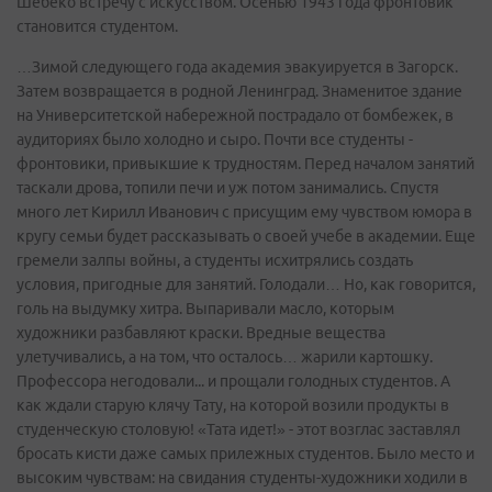
Шебеко встречу с искусством. Осенью 1943 года фронтовик
становится студентом.
…Зимой следующего года академия эвакуируется в Загорск.
Затем возвращается в родной Ленинград. Знаменитое здание
на Университетской набережной пострадало от бомбежек, в
аудиториях было холодно и сыро. Почти все студенты -
фронтовики, привыкшие к трудностям. Перед началом занятий
таскали дрова, топили печи и уж потом занимались. Спустя
много лет Кирилл Иванович с присущим ему чувством юмора в
кругу семьи будет рассказывать о своей учебе в академии. Еще
гремели залпы войны, а студенты исхитрялись создать
условия, пригодные для занятий. Голодали… Но, как говорится,
голь на выдумку хитра. Выпаривали масло, которым
художники разбавляют краски. Вредные вещества
улетучивались, а на том, что осталось… жарили картошку.
Профессора негодовали... и прощали голодных студентов. А
как ждали старую клячу Тату, на которой возили продукты в
студенческую столовую! «Тата идет!» - этот возглас заставлял
бросать кисти даже самых прилежных студентов. Было место и
высоким чувствам: на свидания студенты-художники ходили в