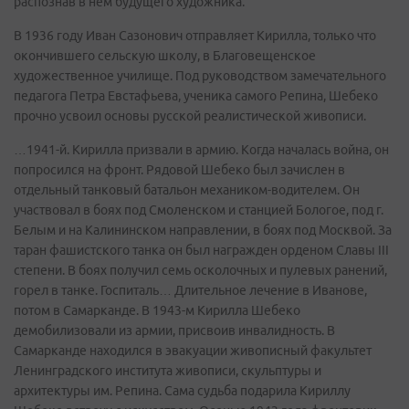
распознав в нем будущего художника.
В 1936 году Иван Сазонович отправляет Кирилла, только что
окончившего сельскую школу, в Благовещенское
художественное училище. Под руководством замечательного
педагога Петра Евстафьева, ученика самого Репина, Шебеко
прочно усвоил основы русской реалистической живописи.
…1941-й. Кирилла призвали в армию. Когда началась война, он
попросился на фронт. Рядовой Шебеко был зачислен в
отдельный танковый батальон механиком-водителем. Он
участвовал в боях под Смоленском и станцией Бологое, под г.
Белым и на Калининском направлении, в боях под Москвой. За
таран фашистского танка он был награжден орденом Славы III
степени. В боях получил семь осколочных и пулевых ранений,
горел в танке. Госпиталь… Длительное лечение в Иванове,
потом в Самарканде. В 1943-м Кирилла Шебеко
демобилизовали из армии, присвоив инвалидность. В
Самарканде находился в эвакуации живописный факультет
Ленинградского института живописи, скульптуры и
архитектуры им. Репина. Сама судьба подарила Кириллу