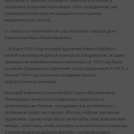
она и дала ту закалку, которая осталась на всю жизнь и
позволила сельскому мальчишке стать гражданином, чьи
славные регалии едва ли умещаются на странице
машинописного текста.
О своем отце читателям «В» рассказывает старшая дочь
Кирилла Шебеко Лилия Куракина.
…Когда в 1950 году молодой художник Кирилл Шебеко с
женой и маленькой дочкой приехал во Владивосток, история
приморской живописи только начиналась. В 1939 году было
основано Приморское отделение Союза художников РСФСР, а
осенью 1944 года открылось Владивостокское
художественное училище.
Молодой живописец получил блестящее образование в
Ленинградском институте живописи, скульптуры и
архитектуры им. Репина - в академии, как почтительно, с
любовью и гордостью говорят об этом учебном заведении
художники. Однако еще предстояло найти свою живописную
манеру, свой стиль, чтобы передать всю непохожесть природы
и жизни людей на Дальнем Востоке - на малой родине…