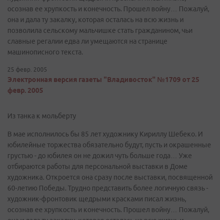
осознав ее хрупкость и конечность. Прошел войну… Пожалуй,
она и дала ту закалку, которая осталась на всю жизнь и
позволила сельскому мальчишке стать гражданином, чьи
славные регалии едва ли умещаются на странице
машинописного текста.
25 февр. 2005
Электронная версия газеты "Владивосток" №1709 от 25
февр. 2005
Из танка к мольберту
В мае исполнилось бы 85 лет художнику Кириллу Шебеко. И
юбилейные торжества обязательно будут, пусть и окрашенные
грустью - до юбилея он не дожил чуть больше года… Уже
отбираются работы для персональной выставки в Доме
художника. Откроется она сразу после выставки, посвященной
60-летию Победы. Трудно представить более логичную связь -
художник-фронтовик щедрыми красками писал жизнь,
осознав ее хрупкость и конечность. Прошел войну… Пожалуй,