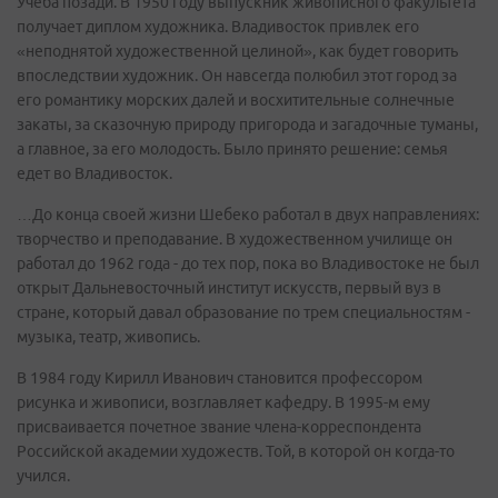
Учеба позади. В 1950 году выпускник живописного факультета
получает диплом художника. Владивосток привлек его
«неподнятой художественной целиной», как будет говорить
впоследствии художник. Он навсегда полюбил этот город за
его романтику морских далей и восхитительные солнечные
закаты, за сказочную природу пригорода и загадочные туманы,
а главное, за его молодость. Было принято решение: семья
едет во Владивосток.
…До конца своей жизни Шебеко работал в двух направлениях:
творчество и преподавание. В художественном училище он
работал до 1962 года - до тех пор, пока во Владивостоке не был
открыт Дальневосточный институт искусств, первый вуз в
стране, который давал образование по трем специальностям -
музыка, театр, живопись.
В 1984 году Кирилл Иванович становится профессором
рисунка и живописи, возглавляет кафедру. В 1995-м ему
присваивается почетное звание члена-корреспондента
Российской академии художеств. Той, в которой он когда-то
учился.