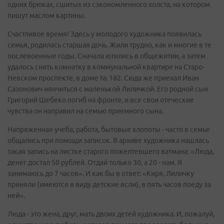
одних брюках, сшитых из сэкономленного холста, на котором
пишут маслом картины.
Счастливое время! Здесь у молодого художника появилась
семья, родилась старшая дочь. Жили трудно, как и многие в те
послевоенные годы. Сначала ютились в общежитии, а затем
удалось снять комнатку в коммунальной квартире на Старо-
Невском проспекте, в доме № 182. Сюда же приехал Иван
Сазонович нянчиться с маленькой Лиличкой. Его родной сын
Григорий Шебеко погиб на фронте, и все свои отеческие
чувства он направил на семью приемного сына.
Напряженная учеба, работа, бытовые хлопоты - часто в семье
общались при помощи записок. В архиве художника нашлась
такая запись на листке старого пожелтевшего ватмана: «Люда,
денег достал 50 рублей. Отдай только 30, а 20 - нам. Я
занимаюсь до 7 часов». И как бы в ответ: «Киря, Лиличку
приняли (имеются в виду детские ясли), в пять часов поеду за
ней».
Люда - это жена, друг, мать двоих детей художника. И, пожалуй,