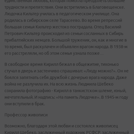
единственная любовь, которая помогла преодолеть большие
трудности и препятствия. Они встретились в Благовещенске.
Людочка Кильтер училась в педагогическом училище. Она
родилась в сибирском селе Тарасеево. Во время репрессий
большая семья Кильтер жестоко пострадала. Отец Василий
Петрович Кильтер происходил из семьи сосланных в Сибирь
прибалтийских немцев. Большой труженик, он, как и многие в
то время, был раскулачен и объявлен врагом народа. В 1938-м
его расстреляли, но об этом семья узнала позже…
В свободное время Кирилл бежал в общежитие, тихонько
стучал в дверь и застенчиво спрашивал: «Люду можно?». Он не
боялся запятнать себя дружбой с дочерью врага народа. Даже
война не разлучила их. На всю жизнь Людмила Шебеко
сохранила фотографию - Кирилл в танкистском шлеме, юный,
мечтательный. И надпись: «На память Людочке». В 1945-м году
они вступили в брак.
Профессор живописи
Возможно, благодаря этой любви и состоялся живописец
Кирилл Шебеко, заслуженный художник РСФСР, заслуженный