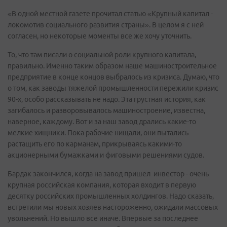
«В одной местной газете прочитал статью «Крупный капитал -
локомотив социального развития страны». В целом я с ней
согласен, но некоторые моменты все же хочу уточнить.
То, что там писали о социальной роли крупного капитала,
правильно. Именно таким образом наше машиностроительное
предприятие в конце концов выбралось из кризиса. Думаю, что
о том, как заводы тяжелой промышленности пережили кризис
90-х, особо рассказывать не надо. Эта грустная история, как
загибалось и разворовывалось машиностроение, известна,
наверное, каждому. Вот и за наш завод дрались какие-то
мелкие хищники. Пока рабочие нищали, они пытались
растащить его по карманам, прикрываясь какими-то
акционерными бумажками и фиговыми решениями судов.
Бардак закончился, когда на завод пришел инвестор - очень
крупная российская компания, которая входит в первую
десятку российских промышленных холдингов. Надо сказать,
встретили мы новых хозяев настороженно, ожидали массовых
увольнений. Но вышло все иначе. Впервые за последнее