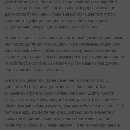
десятилетие у нас появились стабильные заказы. Зарплата
стала расти, в столовой - нормальное и недорогое питание.
Даже стали брать новых людей на работу, а для того чтобы
восполнить дефицит специалистов, стали возрождать
существовавшую раньше связку школа-ПТУ-вуз.
Новые хозяева заключили коллективный договор с рабочими,
где подтвердили многие социальные программы, подписали
также соглашение с администрацией города о проведении
разного рода социальных программ. А что всех удивило, так это
их забота об экологии, о которой мы сами давно уже думать
перестали: все было не до того.
Все это как раз в той статье отмечено, но я вот что хочу
добавить. В силу своих должностных обязанностей я
занимаюсь стратегическим планированием деятельности
завода, а потому мне приходится смотреть чуть дальше, чем
обычному рабочему, и думать, чем завод будет жить через 5-10
лет. И я вижу, что постепенно наше предприятие вместе с
компанией цивилизованно выходит на международное
разделение труда. Мы развиваемся, не просто встраиваясь в