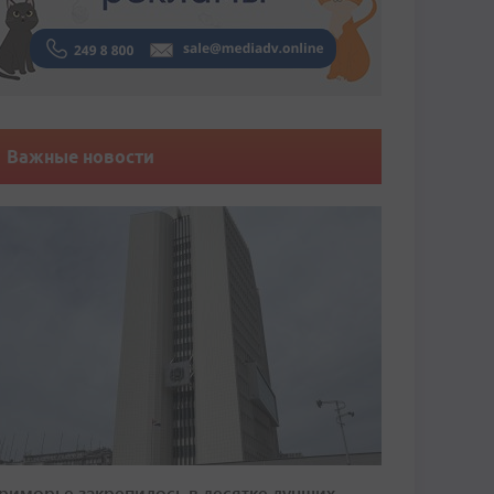
Важные новости
риморье закрепилось в десятке лучших