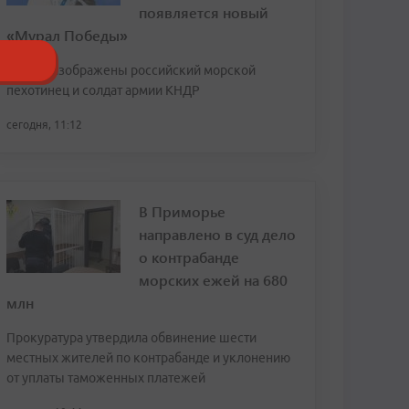
появляется новый
«Мурал Победы»
На нем изображены российский морской
пехотинец и солдат армии КНДР
сегодня, 11:12
В Приморье
направлено в суд дело
о контрабанде
морских ежей на 680
млн
Прокуратура утвердила обвинение шести
местных жителей по контрабанде и уклонению
от уплаты таможенных платежей