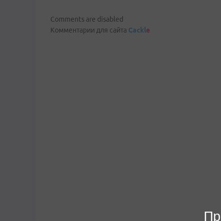
Comments are disabled
Комментарии для сайта
Cackl
e
Пр