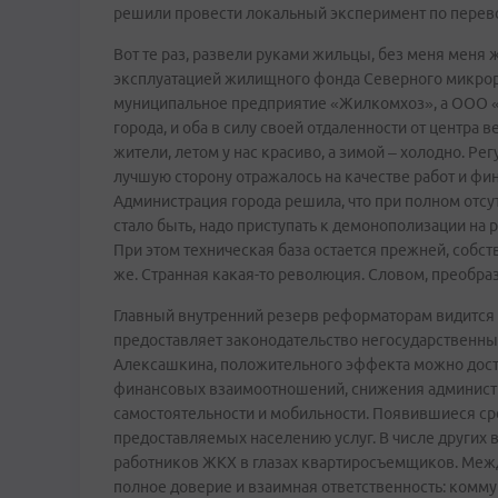
решили провести локальный эксперимент по перев
Вот те раз, развели руками жильцы, без меня меня 
эксплуатацией жилищного фонда Северного микрор
муниципальное предприятие «Жилкомхоз», а ООО «Н
города, и оба в силу своей отдаленности от центра 
жители, летом у нас красиво, а зимой – холодно. Р
лучшую сторону отражалось на качестве работ и фи
Администрация города решила, что при полном отсут
стало быть, надо приступать к демонополизации на
При этом техническая база остается прежней, собст
же. Странная какая-то революция. Словом, преобра
Главный внутренний резерв реформаторам видится 
предоставляет законодательство негосударственн
Алексашкина, положительного эффекта можно дости
финансовых взаимоотношений, снижения администра
самостоятельности и мобильности. Появившиеся ср
предоставляемых населению услуг. В числе других
работников ЖКХ в глазах квартиросъемщиков. Межд
полное доверие и взаимная ответственность: комм