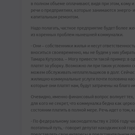
в полном объеме оплачивают, видя при этом, кому и 
речи о предприятиях, которые занимаются энерго- 
капитальным ремонтом.
Надо полагать, частное предприятие будет более жест
из коренных проблем нынешней коммуналки.
- Они – собственники жилья и несут ответственность
вноситься своевременно, мы не будем у них убират
Тамара Кутузова. – Могу привести такой пример: в 
платят за уборку. Возможно ли при таких условиях
можем обслуживать неплательщиков в долг. Сейчас 
жилищно-коммунальные услуги почти половина насел
которые они платят нам, будут затрачены на благо 
Очевидно, именно финансовый вопрос волнует тех, 
для кого не секрет, что коммуналка бедна как церко
состоянии платить в полной мере. Речь идет о том,
- По федеральному законодательству к 2006 году ча
поэтапный путь, - говорит депутат находкинской г
представлять свои интересы в представительном орг