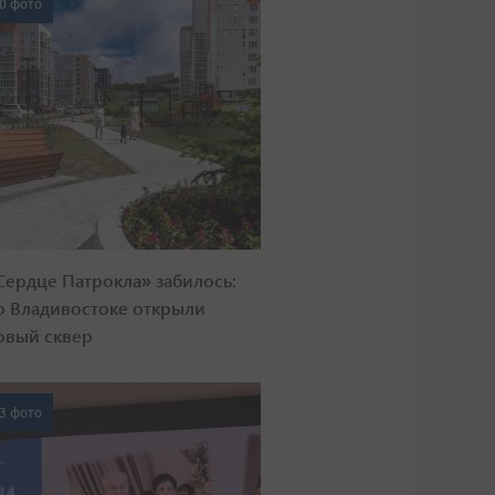
0 фото
Сердце Патрокла» забилось:
о Владивостоке открыли
овый сквер
3 фото