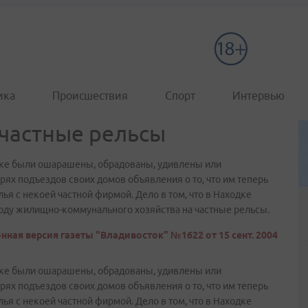
ика
Происшествия
Спорт
Интервью
 частные рельсы
одке были ошарашены, обрадованы, удивлены или
рях подъездов своих домов объявления о то, что им теперь
я с некоей частной фирмой. Дело в том, что в Находке
оду жилищно-коммунального хозяйства на частные рельсы.
нная версия газеты "Владивосток" №1622 от 15 сент. 2004
одке были ошарашены, обрадованы, удивлены или
рях подъездов своих домов объявления о то, что им теперь
я с некоей частной фирмой. Дело в том, что в Находке