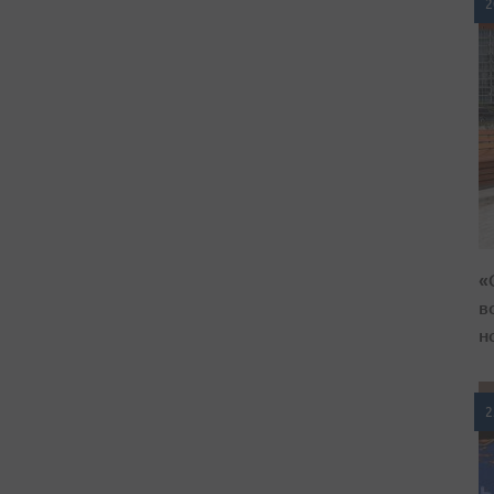
2
«
в
н
2