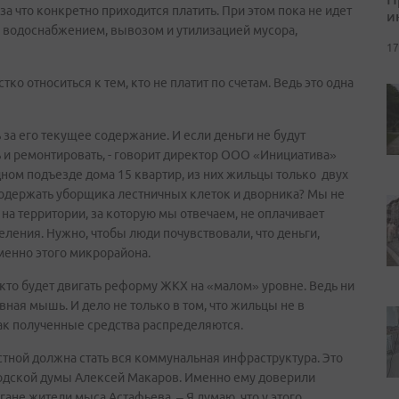
за что конкретно приходится платить. При этом пока не идет
и
и водоснабжением, вывозом и утилизацией мусора,
17
ко относиться к тем, кто не платит по счетам. Ведь это одна
 за его текущее содержание. И если деньги не будут
ь и ремонтировать, - говорит директор ООО «Инициатива»
одном подъезде дома 15 квартир, из них жильцы только двух
 содержать уборщика лестничных клеток и дворника? Мы не
на территории, за которую мы отвечаем, не оплачивает
ения. Нужно, чтобы люди почувствовали, что деньги,
именно этого микрорайона.
кто будет двигать реформу ЖКХ на «малом» уровне. Ведь ни
вная мышь. И дело не только в том, что жильцы не в
 как полученные средства распределяются.
стной должна стать вся коммунальная инфраструктура. Это
ородской думы Алексей Макаров. Именно ему доверили
ане жители мыса Астафьева. – Я думаю, что у этого