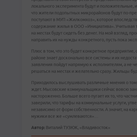
локального эксперимента будут и положительные, и 
что жители подопытных микрорайонов будут по-пре
поступают в МУП «Жилкомхоз», которое впоследст
содержание жилья в ООО «Инициатива». Учитывая то
на местах будут сидеть без денег. На мой взгляд, п
направить их на нужды конкретного, пусть пока экс
Плюс в том, что это будет конкретное предприятие, 
районе знает досконально все системы и их недост
заявления пойдут напрямую к исполнителям, а не ч
решаться на местах и желательно сразу. Жильцы буду
Приходилось выслушивать различные мнения о том, к
ждет. Мысовские коммунальщики сейчас вовсю занят
настороженно. Больше всего пугает их то, что частн
заверили, что тарифы на коммунальные услуги, утв
независимо от форм собственности. А значит, на к
мужики все же «сумлеваются»…
Автор:
Виталий ТУЗЮК, «Владивосток»