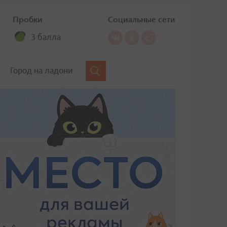
Пробки
Социальные сети
3 балла
Город на ладони