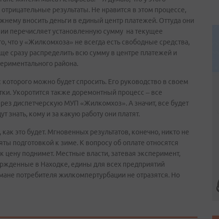
отрицательные результаты. Не нравится в этом процессе,
жнему вносить деньги в единый центр платежей. Оттуда они
вии перечисляет установленную сумму на текущее
, что у «Жилкомхоза» не всегда есть свободные средства,
роще сразу распределить всю сумму в центре платежей и
периментального района.
с которого можно будет спросить. Его руководство в своем
атки. Укоротится также доремонтный процесс – все
ерез диспетчерскую МУП «Жилкомхоз». А значит, все будет
т знать, кому и за какую работу они платят.
ак это будет. Мгновенных результатов, конечно, никто не
ы подготовкой к зиме. К вопросу об оплате относятся
ик цену поднимет. Местные власти, затевая эксперимент,
ержденные в Находке, едины для всех предприятий
армане потребителя жилкомпертурбации не отразятся. Но