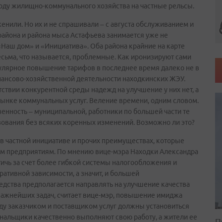
оду жилищно-коммунального хозяйства на частные рельсы.
женили. Но их и не спрашивали – с августа обслуживанием и
айона и района мыса Астафьева занимается уже не
аш дом» и «Инициатива». Оба района крайние на карте
весьма, что называется, проблемные. Как иронизируют сами
егулярное повышение тарифов в последнее время далеко не в
нансово-хозяйственной деятельности находкинских ЖЭУ.
ствии конкурентной среды надежд на улучшение у них нет, а
 рынке коммунальных услуг. Веление времени, одним словом.
венность – муниципальной, работники по большей части те
зования без всяких коренных изменений. Возможно ли это?
в частной инициативе и прочих преимуществах, которые
ым предприятиям. По мнению вице-мэра Находки Александра
чь за счет более гибкой системы налогообложения и
тивной зависимости, а значит, и большей
едства предполагается направлять на улучшение качества
 важнейших задач, считает вице-мэр, повышение имиджа
у заказчиком и поставщиком услуг должны установиться
унальщики качественно выполняют свою работу, а жители ее
П