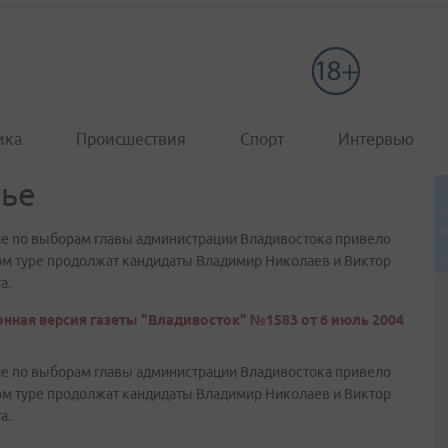
ика
Происшествия
Спорт
Интервью
нье
е по выборам главы администрации Владивостока привело
ром туре продолжат кандидаты Владимир Николаев и Виктор
а.
нная версия газеты "Владивосток" №1583 от 6 июль 2004
е по выборам главы администрации Владивостока привело
ром туре продолжат кандидаты Владимир Николаев и Виктор
а.