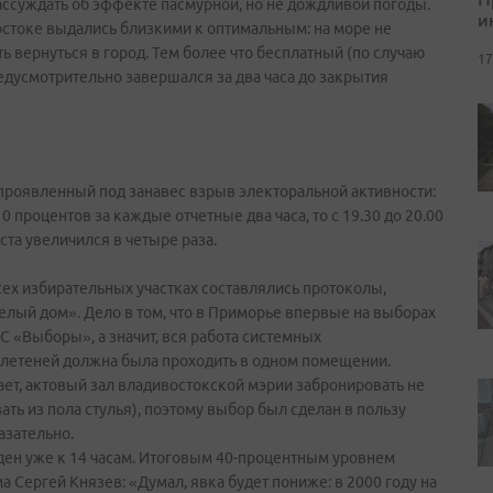
ассуждать об эффекте пасмурной, но не дождливой погоды.
и
остоке выдались близкими к оптимальным: на море не
ь вернуться в город. Тем более что бесплатный (по случаю
17
едусмотрительно завершался за два часа до закрытия
проявленный под занавес взрыв электоральной активности:
0 процентов за каждые отчетные два часа, то с 19.30 до 20.00
оста увеличился в четыре раза.
всех избирательных участках составлялись протоколы,
лый дом». Дело в том, что в Приморье впервые на выборах
 «Выборы», а значит, вся работа системных
летеней должна была проходить в одном помещении.
т, актовый зал владивостокской мэрии забронировать не
ть из пола стулья), поэтому выбор был сделан в пользу
азательно.
ен уже к 14 часам. Итоговым 40-процентным уровнем
 Сергей Князев: «Думал, явка будет пониже: в 2000 году на