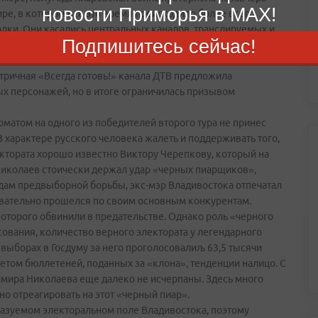
новости Приморья в MAX!
ире, в котором все это время происходило более всего
адки. Они касались центральных каналов, транслируемых и,
Подпишитесь сейчас!
ерами. В программе Тины Канделаки «Детали» на канале
илистике 25-го кадра мелькал характерный облик одного из
нтричная «Всегда готовь!» канала ДТВ предложила
х персонажей, но в итоге ограничилась призывом
том на одного из победителей второго тура не принес
 характере русского человека жалеть и поддерживать того,
ектората хорошо известно Виктору Черепкову, который на
 Николаев стоически держал удар «черных пиарщиков»,
ам предвыборной борьбы, экс-мэр Владивостока отпечатал
овательно прошелся по своим основным конкурентам.
оторого обвинили в предательстве. Однако роль «черного
сования, количество верного электората у легендарного
 выборах в Госдуму за него проголосовалиљ 63,5 тысячи
учетом бюллетеней, поданных за «клона», тенденции налицо. С
мира Николаева еще далеко не исчерпаны. Здесь много
ьно отреагировать на этот «черный пиар».
азуемом электоральном поле Владивостока, поэтому