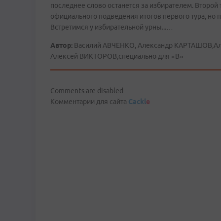
последнее слово останется за избирателем. Второй т
официального подведения итогов первого тура, но п
Встретимся у избирательной урны...…
Автор:
Василий АВЧЕНКО, Александр КАРТАШОВ,Ал
Алексей ВИКТОРОВ,специально для «В»
Comments are disabled
Комментарии для сайта
Cackl
e