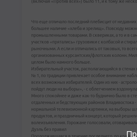
(включая «Против всех») было 11, и к тому же нес
Что еще отличало последний плебисцит от недавних 
большее наличие «хлеба и зрелищ». Повсюду можно
промышленными товарами. В сквериках, а то и в са
участков «прятались» грузовики с колбасой и стир
рыночными. А если и отличались от таковых, то всего
организованных курсантских/флотских колонн. Мил
целом было намного больше.
Избирательный участок, располагающийся в стенах
№ 1, по традиции привлекает особое внимание наблю
всех возможных избирателей. Один из них - астроло
пойдут люди на выборы», - с облегчением вздохнул
Много спокойнее и даже как-то буднично было в ст
отдаленных и бедствующих районов Владивостока - 
нормальной телевизионной картинки, на выборы шли
продуктов, и праздничный концерт, который решили
волеизъявления. Горожане голосовали, отоваривалис
Дуэль без правил
Пр
Продолжавшаяся в течение последнего, по крайней