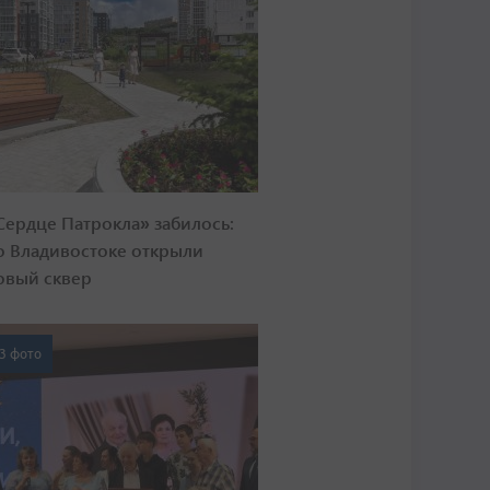
Сердце Патрокла» забилось:
о Владивостоке открыли
овый сквер
3 фото