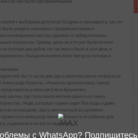
колько из них были однофамильцами.
эпопей с выборами депутатов Госдумы и президента, так это
 было увидеть прилавки с продовольствием и
мых неожиданных местах, вдалеке от избирательных
альным порошком. Правда, цены на этот раз были вполне
 на полтора-два рубля. Не так много было в этот день и
иционеров с большим количеством звезд на погонах в
 гимназии
дателей. На 13 часов дня здесь проголосовала четверть из
г Александр Ремпель. «Ремпель проголосовал, значит,
а председатель комиссии Елена Кузьменко.
енах школы, где голосовали жители одного из самых
Горностая. Люди, которые годами сидят без воды и даже
 как на праздник. Здесь им и полный ассортимент
 провести в непосредственной близости от кабинок для
ь, подпевали и на что-то надеялись.
облемы с WhatsApp? Подпишитесь
 мере, полугода пиаровская война претерпела позавчера