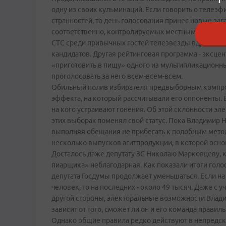
одну из своих кульминаций. Если говорить о телеэф
странностей, то день голосования принес новые заг
соответственно, контролируемых местными продюс
СТС среди привычных гостей телезвезды вдруг в ст
кандидатов. Другая рейтинговая программа - эксце
«приготовить в пищу» одного из мультипликационны
проголосовать за него всем-всем-всем.
Обильный полив избирателя предвыборным компрома
эффекта, на который рассчитывали его оппоненты. В
на кого устраивают гонения. Об этой склонности эл
этих выборах поменял свой статус. Пока Владимир
выполняя обещания не прибегать к подобным метод
несколько выпусков агитпродукции, в которой осн
Досталось даже депутату ЗС Николаю Марковцеву, к
пиарщика» неблагодарная. Как показали итоги голо
депутата Госдумы продолжает уменьшаться. Если на
человек, то на последних - около 49 тысяч. Даже с 
другой стороны, электоральные возможности Влади
зависит от того, сможет ли он и его команда правил
Однако общие правила редко действуют в непредск