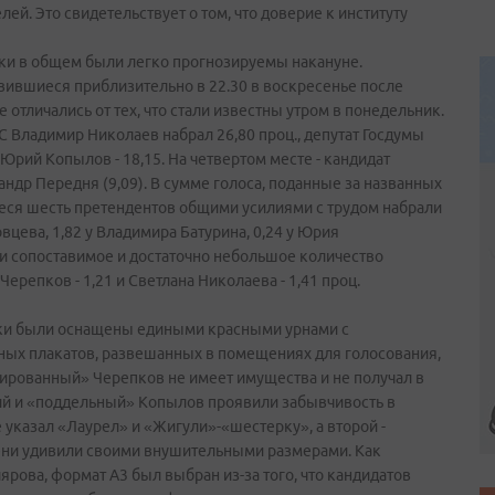
ей. Это свидетельствует о том, что доверие к институту
чки в общем были легко прогнозируемы накануне.
вившиеся приблизительно в 22.30 в воскресенье после
 отличались от тех, что стали известны утром в понедельник.
ЗС Владимир Николаев набрал 26,80 проц., депутат Госдумы
 Юрий Копылов - 18,15. На четвертом месте - кандидат
андр Передня (9,09). В сумме голоса, поданные за названных
шиеся шесть претендентов общими усилиями с трудом набрали
овцева, 1,82 у Владимира Батурина, 0,24 у Юрия
ли сопоставимое и достаточно небольшое количество
Черепков - 1,21 и Светлана Николаева - 1,41 проц.
тки были оснащены едиными красными урнами с
ных плакатов, развешанных в помещениях для голосования,
онированный» Черепков не имеет имущества и не получал в
ий и «поддельный» Копылов проявили забывчивость в
 указал «Лаурел» и «Жигули»-«шестерку», а второй -
ени удивили своими внушительными размерами. Как
рова, формат А3 был выбран из-за того, что кандидатов