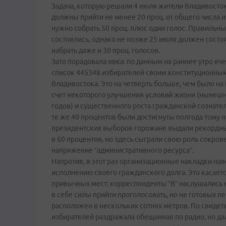
Задача, которую решали 4 июля жители Владивостока
должны прийти не менее 20 проц. от общего числа и
нужно собрать 50 проц. плюс один голос. Правильн
состоялись, однако не позже 25 июля должен состоя
набрать даже и 30 проц. голосов.
Зато порадовала явка: по данным на раннее утро вче
список 445348 избирателей своим конституционным
Владивостока. Это на четверть больше, чем было на
счет некоторого улучшения условий жизни (нынеш
годов) и существенного роста гражданской сознате
те же 40 процентов были достигнуты полгода тому на
президентских выборов горожане выдали рекордный
в 60 процентов, но здесь сыграли свою роль сокро
напряжение “административного ресурса”.
Напротив, в этот раз организационные накладки нав
исполнению своего гражданского долга. Это касает
привычных мест: корреспонденты “В” наслушались 
в себе силы прийти проголосовать, но не готовых пе
расположен в нескольких сотнях метров. По свидет
избирателей раздражала обещанная по радио, но да