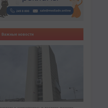
Важные новости
риморье закрепилось в десятке лучших