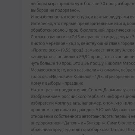
выборы мэра пришло чуть больше 30 проц. избирател
выборов не подорвано».
И неизбежность второго тура, и взятые лидерами о
Интересно, что первые предварительные итоги, поя
обработки около 3 проц. бюллетеней, практически не
Согласно данным на 7.45 вчерашнего утра, депутат 
Виктор Черепков - 26,35, действующий глава города
«Против всех» (9,55 проц.), замыкает пятерку Алекс
кандидатов, составляют 89,94 проц., то есть остав
чуть больше 10 проц. Это 2,36 проц. у Николая Марк
Мараховского; те, кого называли «клонами», набра
голосов: «Иванович» Копылов - 1,95, «Григорьевич» 
Кому и выборы - праздник
На этот раз по предложению Сергея Дарькина учас
изображением российского герба. Из информацион
избиратели могли узнать, например, о том, что «кл
прошлом году никаких доходов. А Юрий Мараховск
отношении собственного автотранспорта: первый не
внедорожники «Датсун» и «Бигхорн». Сами бюллет
объяснила председатель горизбиркома Татьяна Шкля