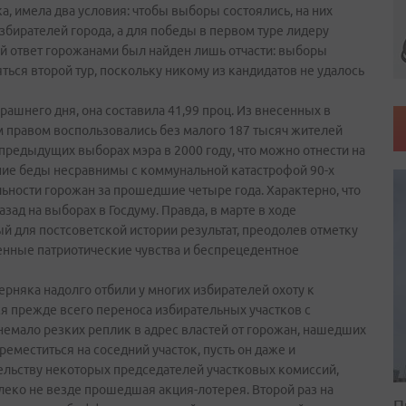
, имела два условия: чтобы выборы состоялись, на них
збирателей города, а для победы в первом туре лидеру
ый ответ горожанами был найден лишь отчасти: выборы
ться второй тур, поскольку никому из кандидатов не удалось
рашнего дня, она составила 41,99 проц. Из внесенных в
 правом воспользовались без малого 187 тысяч жителей
 предыдущих выборах мэра в 2000 году, что можно отнести на
ние беды несравнимы с коммунальной катастрофой 90-х
льности горожан за прошедшие четыре года. Характерно, что
зад на выборах в Госдуму. Правда, в марте в ходе
 для постсоветской истории результат, преодолев отметку
венные патриотические чувства и беспрецедентное
ерняка надолго отбили у многих избирателей охоту к
ся прежде всего переноса избирательных участков с
немало резких реплик в адрес властей от горожан, нашедших
реместиться на соседний участок, пусть он даже и
ельству некоторых председателей участковых комиссий,
леко не везде прошедшая акция-лотерея. Второй раз на
П