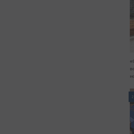
«
в
н
2