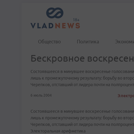
Общество
Политика
Эконом
Бескровное воскресе
Состоявшееся в минувшее воскресенье голосовани
лишь к промежуточному результату: борьбу во вто
Черепков, отставший от лидера почти на полпроцент
6 июль 2004
Электро
Состоявшееся в минувшее воскресенье голосовани
лишь к промежуточному результату: борьбу во вто
Черепков, отставший от лидера почти на полпроцент
Электоральная арифметика