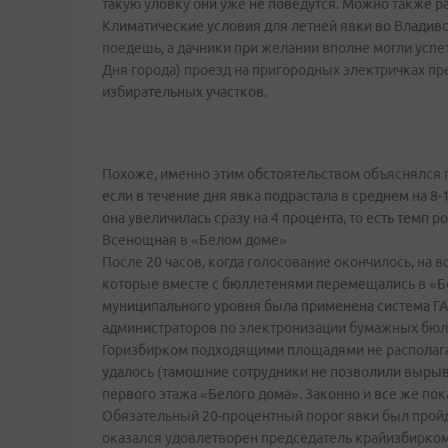
такую уловку они уже не поведутся. Можно также р
Климатические условия для летней явки во Владив
поедешь, а дачники при желании вполне могли успет
Дня города) проезд на пригородных электричках пр
избирательных участков.
Похоже, именно этим обстоятельством объяснялся 
если в течение дня явка подрастала в среднем на 8-1
она увеличилась сразу на 4 процента, то есть темп р
Всенощная в «Белом доме»
После 20 часов, когда голосование окончилось, на 
которые вместе с бюллетенями перемещались в «Бе
муниципального уровня была применена система ГАС
администраторов по электронизации бумажных бюл
Горизбирком подходящими площадями не располагае
удалось (тамошние сотрудники не позволили вырыва
первого этажа «Белого дома». Законно и все же пок
Обязательный 20-процентный порог явки был пройд
оказался удовлетворен председатель крайизбиркома