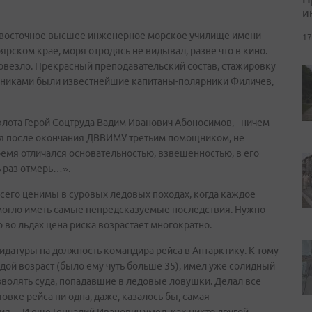
и
невосточное высшее инженерное морское училище имени
17
ярском крае, моря отродясь не видывал, разве что в кино.
повезло. Прекрасный преподавательский состав, стажировку
авниками были известнейшие капитаны-полярники Филичев,
 флота Герой Соцтруда Вадим Иванович Абоносимов, - ничем
ня после окончания ДВВИМУ третьим помощником, не
емя отличался основательностью, взвешенностью, в его
ь раз отмерь…».
 всего ценимы в суровых ледовых походах, когда каждое
могло иметь самые непредсказуемые последствия. Нужно
 во льдах цена риска возрастает многократно.
идатуры на должность командира рейса в Антарктику. К тому
дой возраст (было ему чуть больше 35), имел уже солидный
зволять суда, попадавшие в ледовые ловушки. Делал все
овке рейса ни одна, даже, казалось бы, самая