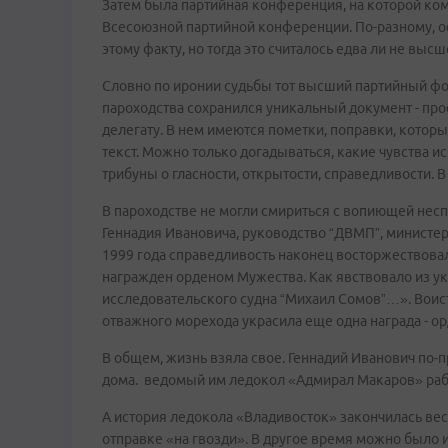
Затем была партийная конференция, на которой ко
Всесоюзной партийной конференции. По-разному, о
этому факту, но тогда это считалось едва ли не выс
Словно по иронии судьбы тот высший партийный фо
пароходства сохранился уникальный документ - пр
делегату. В нем имеются пометки, поправки, котор
текст. Можно только догадываться, какие чувства 
трибуны о гласности, открытости, справедливости. В
В пароходстве не могли смириться с вопиющей несп
Геннадия Ивановича, руководство “ДВМП”, министерс
1999 года справедливость наконец восторжествовал
награжден орденом Мужества. Как явствовало из ука
исследовательского судна “Михаил Сомов”…». Воист
отважного морехода украсила еще одна награда - ор
В общем, жизнь взяла свое. Геннадий Иванович по-п
дома. ведомый им ледокол «Адмирал Макаров» рабо
А история ледокола «Владивосток» закончилась вес
отправке «на гвозди». В другое время можно было и