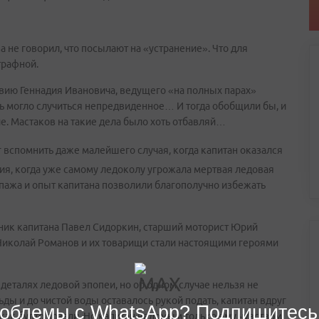
а не говорил, что посылают на «устранение». Что для
трафной.
вию Геннадия Ивановича, ведущего «на полных парах»
ь могло случиться непредвиденное… И тогда обобщили бы, и
. Мастаков на такие дела было хоть отбавляй…
ог вспомнить даже малейшего случая, когда капитан оказался
я, когда уже самому ледоколу угрожала мертвая ледовая
пажа и опыт капитана позволили благополучно избежать
ник капитана Павел Сидоркин, старший моторист Юрий
Николай Романов и их товарищи стали настоящими героями
деталях ледовой эпопеи, но об одном случае нельзя не
ды и до чистой воды оставалось рукой подать, капитан вдруг
облемы с WhatsApp? Подпишитесь
 как будто позади. Но капитан ведомым только ему чувством