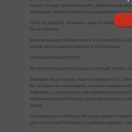
понял, что надо проверить винты. Дали команду вод
преимущественно ученый люд, упрашивали не терят
Чутье не подвело. Оказалось, одна из лопастей держ
бы не помогло.
Капитан вышел победителем. В 41-м сказали бы «в 
Кроме одного: капитан вернулся поседевшим.
НАГРАДЫ НАШЛИ ГЕРОЯ
Кто же вычеркнул из наградных списков? Точнее, «п
Знающие люди говорят: ищите в архивах КПСС. Но н
бы это решение ни исходило, но только моряки к н
забвение», в пароходстве и не подумали усомниться
ему была выделена благоустроенная квартира, а это 
орден.
Спохватились и в Москве. Весь мир твердит о подви
указ. На этот раз без помпы, в рабочем порядке – о