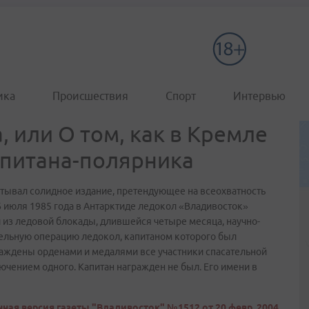
ика
Происшествия
Спорт
Интервью
, или О том, как в Кремле
апитана-полярника
стывал солидное издание, претендующее на всеохватность
26 июля 1985 года в Антарктиде ледокол «Владивосток»
 из ледовой блокады, длившейся четыре месяца, научно-
ельную операцию ледокол, капитаном которого был
раждены орденами и медалями все участники спасательной
ючением одного. Капитан награжден не был. Его имени в
ная версия газеты "Владивосток" №1512 от 20 февр. 2004