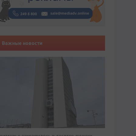
Важные новости
риморье закрепилось в десятке лучших