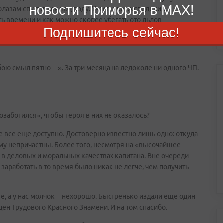
новости Приморья в MAX!
олазам спуститься под воду. Участники экспедиции,
ь времени и как можно скорее убегать ото льдов…
Подпишитесь сейчас!
алась на честном слове. Отвались - и тогда уж точно им ничто
бою смыл пятно…». За три месяца на ледоколе ни одного ЧП.
озаботился», чтобы героя в них не оказалось?
е все еще доступно. Достоверно известно лишь одно: откуда
ему непричастны. Более того, несмотря на «высочайшее
 в деловых и моральных качествах капитана. Вне очереди
заработать в то время было никак не легче, чем получить
ге, а у нас молчок – нехорошо. Быстренько издали еще один
рден Трудового Красного Знамени. И на том спасибо.