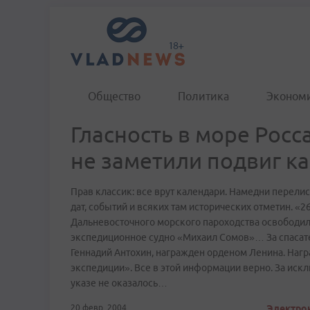
Общество
Политика
Эконом
Гласность в море Росса
не заметили подвиг к
Прав классик: все врут календари. Намедни перели
дат, событий и всяких там исторических отметин. «
Дальневосточного морского пароходства освободил
экспедиционное судно «Михаил Сомов»… За спасат
Геннадий Антохин, награжден орденом Ленина. Наг
экспедиции». Все в этой информации верно. За искл
указе не оказалось…
20 февр. 2004
Электрон