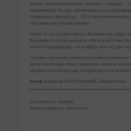
музеи - «Красный вымпел», «Красин», «Аврора»… По
орденоносцу? Но, увы, время выдалось неподходяще
сплавлялись авианосцы… Кого могла взволновать с
переживал не лучшие времена…
Узнав, что не сегодня-завтра «Владивосток» уйдет 
баскомфлот, срочно вызвал к себе его капитана (эт
рейсе) и предупредил, что не уйдет, пока не сдаст о
Сегодня о великом, героическом рейсе напоминает
музее экспозиция. Макет ледокола, немногие доку
государственная награда, которой удостоен ледоко
Автор:
Владимир КОНОПЛИЦКИЙ, «Владивосток»
Comments are disabled
Комментарии для сайта
Cackl
e