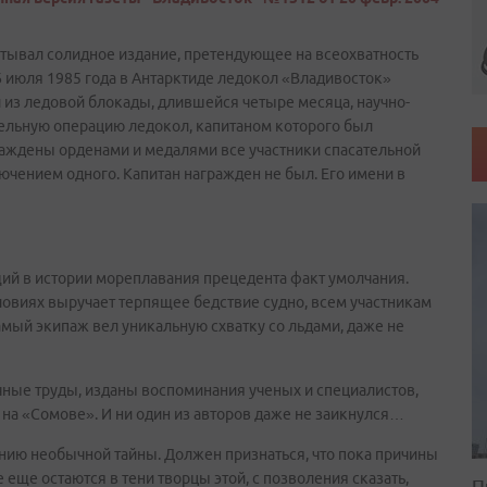
стывал солидное издание, претендующее на всеохватность
26 июля 1985 года в Антарктиде ледокол «Владивосток»
 из ледовой блокады, длившейся четыре месяца, научно-
ельную операцию ледокол, капитаном которого был
раждены орденами и медалями все участники спасательной
ючением одного. Капитан награжден не был. Его имени в
щий в истории мореплавания прецедента факт умолчания.
ловиях выручает терпящее бедствие судно, всем участникам
самый экипаж вел уникальную схватку со льдами, даже не
ные труды, изданы воспоминания ученых и специалистов,
и на «Сомове». И ни один из авторов даже не заикнулся…
нию необычной тайны. Должен признаться, что пока причины
е еще остаются в тени творцы этой, с позволения сказать,
П