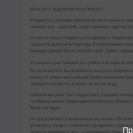
БРОСОК К ЛЕДОВОМУ КОНТИНЕНТУ
Разумеется, Геннадию Ивановичу никто прямо в глаз
экипажа это – один рейс, а для капитана – другой. Ш
Остается только подивиться выдержке и хладнокро
ледокол к далекой Антарктиде. В любой момент вед
выводы сделали бы по полной схеме. Далеко идущие
Я говорил с участниками того рейса, и ни один не м
бы не на высоте. Были моменты высшего напряжени
хватка. И только высочайший профессионализм эки
ловушек и вывести «Сомов» на чистую воду.
Главный механик Олег Андрусенко, старший помощ
Чембаров, матрос Владимир Константинов, боцман 
битвы во льдах.
Не представляется возможным рассказать обо всех 
упомянуть. Когда с «Сомовым» продрались сквозь ль
Пр
велел остановиться. Все – в недоумении. Опасность