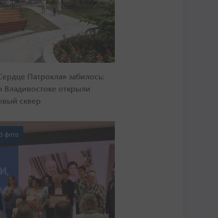
Сердце Патрокла» забилось:
о Владивостоке открыли
овый сквер
3 фото