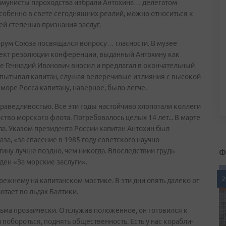
ммунисты пароходства избрали Антохина… делегатом
собенно в свете сегодняшних реалий, можно относиться к
шей степенью признания заслуг.
рум Союза посвящался вопросу… гласности. В музее
оект резолюции конференции, выданный Антохину как
ые Геннадий Иванович вносил и предлагал в окончательный
испытывал капитан, слушая велеречивые излияния с высокой
 море Росса капитану, наверное, было легче.
раведливостью. Все эти годы настойчиво хлопотали коллеги
тво морского флота. Потребовалось целых 14 лет... В марте
а. Указом президента России капитан Антохин был
за, «за спасение в 1985 году советского научно-
Ф
ину лучше поздно, чем никогда. Впоследствии грудь
ден «За морские заслуги».
2
режнему на капитанском мостике. В эти дни опять далеко от
тает во льдах Балтики.
ьма прозаически. Отслужив положенное, он готовился к
 побороться, поднять общественность. Есть у нас корабли-