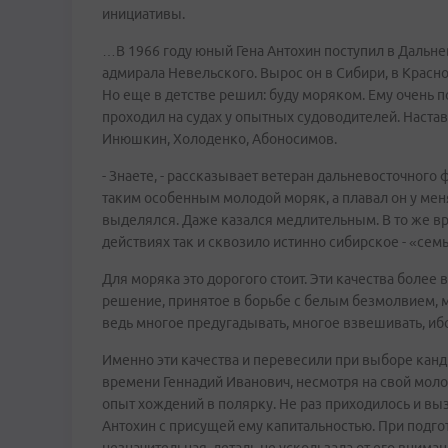
инициативы.
…В 1966 году юный Гена Антохин поступил в Даль
адмирала Невельского. Вырос он в Сибири, в Красно
Но еще в детстве решил: буду моряком. Ему очень 
проходил на судах у опытных судоводителей. Наст
Инюшкин, Холоденко, Абоносимов.
- Знаете, - рассказывает ветеран дальневосточного
таким особенным молодой моряк, а плавал он у ме
выделялся. Даже казался медлительным. В то же вр
действиях так и сквозило истинно сибирское - «сем
Для моряка это дорогого стоит. Эти качества более
решение, принятое в борьбе с белым безмолвием, 
ведь многое предугадывать, многое взвешивать, ибо
Именно эти качества и перевесили при выборе канд
времени Геннадий Иванович, несмотря на свой моло
опыт хождений в полярку. Не раз приходилось и вы
Антохин с присущей ему капитальностью. При подгот