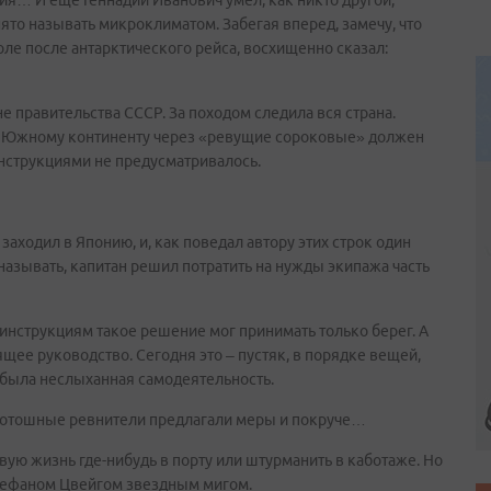
ния… И еще Геннадий Иванович умел, как никто другой,
нято называть микроклиматом. Забегая вперед, замечу, что
ле после антарктического рейса, восхищенно сказал:
 правительства СССР. За походом следила вся страна.
к Южному континенту через «ревущие сороковые» должен
инструкциями не предусматривалось.
заходил в Японию, и, как поведал автору этих строк один
называть, капитан решил потратить на нужды экипажа часть
 инструкциям такое решение мог принимать только берег. А
ящее руководство. Сегодня это – пустяк, в порядке вещей,
о была неслыханная самодеятельность.
 дотошные ревнители предлагали меры и покруче…
ую жизнь где-нибудь в порту или штурманить в каботаже. Но
 Стефаном Цвейгом звездным мигом.