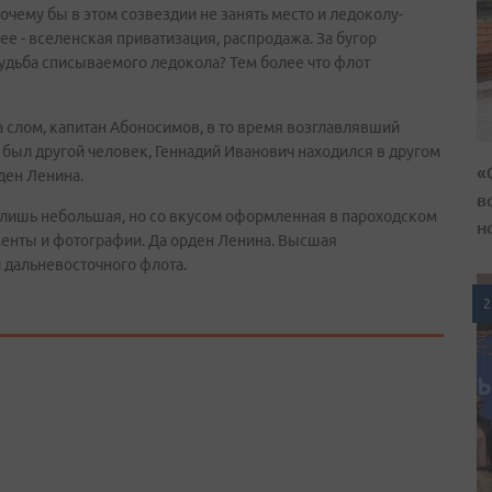
чему бы в этом созвездии не занять место и ледоколу-
е - вселенская приватизация, распродажа. За бугор
удьба списываемого ледокола? Тем более что флот
на слом, капитан Абоносимов, в то время возглавлявший
о был другой человек, Геннадий Иванович находился в другом
«
рден Ленина.
в
 лишь небольшая, но со вкусом оформленная в пароходском
н
менты и фотографии. Да орден Ленина. Высшая
л дальневосточного флота.
2