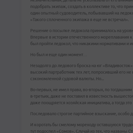
незначительная, деталь не ускользала от его внима
подобрать экипаж, создать в коллективе то, что при
один опытный судоводитель, побывавший на ледоко
«Такого сплоченного экипажа я еще не встречал».
Решение о посылке ледокола принималось на уровне
Впервые в истории отечественного мореплавания 
был пройти ледокол, что никакими нормативами и 
Но был и еще один момент…
Незадолго до ледового броска на юг «Владивосток» 
высокий партработник тех лет, попросивший его не 
сэкономленной судовой валюты. Но...
Во-первых, не имел права, во-вторых, по тогдашним
в-третьих, даже не поставил в известность вышесто
даже поощряется хозяйская инициатива, а тогда эт
Последовало строгое партийное взыскание, особо
И коротать бы смелому мореходу оставшуюся трудов
тут подоспел «Сомов». Случай из тех, что названы