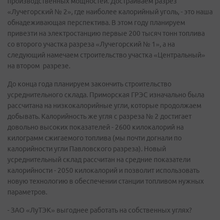
производственных мощностей. Достраиваем разрез
«Лучегорский № 2», где наиболее калорийный уголь, - это наша
обнадеживающая перспектива. В этом году планируем
привезти на электростанцию первые 200 тысяч тонн топлива
со второго участка разреза «Лучегорский № 1», а на
следующий намечаем строительство участка «Центральный»
на втором разрезе.
До конца года планируем закончить строительство
усреднительного склада. Приморская ГРЭС изначально была
рассчитана на низкокалорийные угли, которые продолжаем
добывать. Калорийность же угля с разреза № 2 достигает
довольно высоких показателей - 2600 килокалорий на
килограмм сжигаемого топлива (мы почти догнали по
калорийности угли Павловского разреза). Новый
усреднительный склад рассчитан на средние показатели
калорийности - 2050 килокалорий и позволит использовать
новую технологию в обеспечении станции топливом нужных
параметров.
- ЗАО «ЛуТЭК» выгоднее работать на собственных углях?