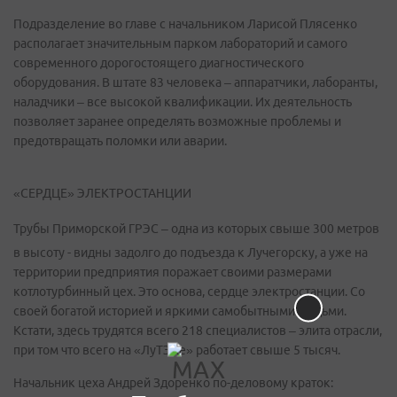
Подразделение во главе с начальником Ларисой Плясенко
располагает значительным парком лабораторий и самого
современного дорогостоящего диагностического
оборудования. В штате 83 человека – аппаратчики, лаборанты,
наладчики – все высокой квалификации. Их деятельность
позволяет заранее определять возможные проблемы и
предотвращать поломки или аварии.
«СЕРДЦЕ» ЭЛЕКТРОСТАНЦИИ
Трубы Приморской ГРЭС – одна из которых свыше 300 метров
в высоту - видны задолго до подъезда к Лучегорску, а уже на
территории предприятия поражает своими размерами
котлотурбинный цех. Это основа, сердце электростанции. Со
своей богатой историей и яркими самобытными людьми.
Кстати, здесь трудятся всего 218 специалистов – элита отрасли,
при том что всего на «ЛуТЭКе» работает свыше 5 тысяч.
Начальник цеха Андрей Здоренко по-деловому краток: