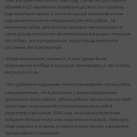
тонн, который относится к 1988 году. Сейчас мы работаем на
объемах 6-6,5 миллиона и планируем держать этот уровень
еще некоторое время. А вот по вскрыше коллектив в этом
году должен выйти на невиданный для себя рубеж - 28
миллионов кубов. Для этого на предприятии используется
самая разная технология: автомобильная вскрыша с помощью
«БелАЗов», железнодорожная, когда порода вывозится
составами, бестранспортная.
- Юрий Анатольевич, помнится, в свое время были
предложения вообще вскрышу не производить, а, так сказать,
выгрызать уголь.
- Это грубейшее нарушение технологии ведения горных работ,
и неудивительно, что в результате у разрезоуправления
произошел сбой в работе. Объем добычи топлива упал до 4800
тысяч тонн, что в немалой степени повлекло за собой
энергетический кризис 2000 года. На разрезоуправлении
полыхало больше полусотни эндогенных пожаров. Лучегорск
тогда задыхался от дыма, и ставился даже вопрос о введении
чрезвычайного положения.