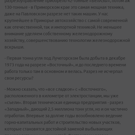
разрезоуправление приобрело 42-тонные «БелАЗы», потом аж
130-тонные - в Приморском крае это самая мощная техника,
даже на Павловском разрезе нет таких машин. У нас
крупнейшее в Приморье автохозяйство с самой современной
как отечественной, так и импортной техникой. Не меньшее
внимание уделяем собственному железнодорожному
хозяйству, совершенствованию технологии железнодорожной
вскрыши.
- Первая тонна угля под Лучегорском была добыта в декабре
1973 года на разрезе «Восточный», и до последнего времени
работа только там в основном и велась. Разрез не исчерпал
свои ресурсы?
- Можно сказать, что «все сладкое» с «Восточного»,
расположенного в километре от электростанции, мы уже
«съели». Вторая техническая единица предприятия - разрез
«Западный», дающий 2,5 миллиона тонн угля, но и он частично
отработан. Впервые за долгие годы возобновлено ведение
горно-капитальных работ и строительство новых участков,
которые становятся достойной заменой выбывающих