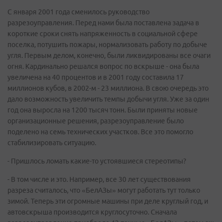
С января 2001 года сменилось руководство
разрезоуправления. Перед нами была поставлена задача в
короткие сроки снять напряженность в социальной сфере
поселка, потушить пожары, нормализовать работу по добыче
угля. Первым делом, конечно, были ликвидированы все очаги
огня. Кардинально решался вопрос по вскрыше - она была
увеличена на 40 процентов и в 2001 году составила 17
миллионов кубов, в 2002-м - 23 миллиона. В свою очередь это
дало возможность увеличить темпы добычи угля. Уже за один
год она выросла на 1200 тысяч тонн. Были приняты новые
организационные решения, разрезоуправление было
поделено на семь технических участков. Все это помогло
стабилизировать ситуацию.
- Пришлось ломать какие-то устоявшиеся стереотипы?
- В том числе и это. Например, все 30 лет существования
разреза считалось, что «БелАЗы» могут работать тут только
зимой. Теперь эти огромные машины при деле круглый год, и
автовскрыша производится круглосуточно. Сначала