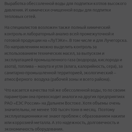
Выработка обессоленной воды для подпитки котлов высокого
давления. И химически очищенной воды для подпитки
тепловых сетей.
На специалистов возложен также полный химический
контроль и лабораторный анализ всей промежуточной и
готовой продукции на «ЛуТЭКе». В том числе и для Лучегорска.
По направлениям можно выделить контроль за
использованием технических масел, за выпуском и
эксплуатацией промышленного газа (водорода, кислорода и
азота), топлива – мазута и угля (влага, калорийность, сера), за
санитарно-промышленной территорией, экологический –
атмосферного воздуха (рабочей зоны и всего района).
Что касается качества той же обессоленной воды, то по своим
параметрам она превосходит аналоги на других предприятиях
РАО «ЕЭС России» на Дальнем Востоке. Хотя объемы очень
значительны, не менее 100 тысяч тонн в месяц. Поэтому
эксплуатационники не знают проблем с образованием накипи
или коррозией металла. А это надежность, долговечность и
экономичность оборудования.