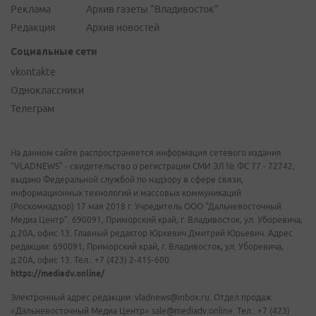
Реклама
Архив газеты "Владивосток"
Редакция
Архив новостей
Социальные сети
vkontakte
Одноклассники
Телеграм
На данном сайте распространяется информация сетевого издания
"VLADNEWS" - свидетельство о регистрации СМИ ЭЛ № ФС 77 - 72742,
выдано Федеральной службой по надзору в сфере связи,
информационных технологий и массовых коммуникаций
(Роскомнадзор) 17 мая 2018 г. Учредитель ООО "Дальневосточный
Медиа Центр". 690091, Приморский край, г. Владивосток, ул. Уборевича,
д.20А, офис 13. Главный редактор Юркевич Дмитрий Юрьевич. Адрес
редакции: 690091, Приморский край, г. Владивосток, ул. Уборевича,
д.20А, офис 13. Тел.: +7 (423) 2-415-600.
https://mediadv.online/
Электронный адрес редакции: vladnews@inbox.ru. Отдел продаж
«Дальневосточный Медиа Центр» sale@mediadv.online. Тел.: +7 (423)