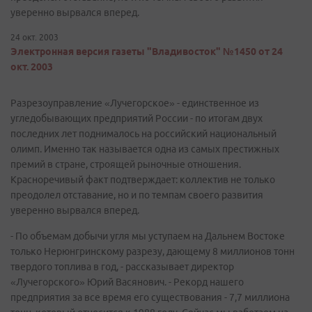
уверенно вырвался вперед.
24 окт. 2003
Электронная версия газеты "Владивосток" №1450 от 24
окт. 2003
Разрезоуправление «Лучегорское» - единственное из
угледобывающих предприятий России - по итогам двух
последних лет поднималось на российский национальный
олимп. Именно так называется одна из самых престижных
премий в стране, строящей рыночные отношения.
Красноречивый факт подтверждает: коллектив не только
преодолел отставание, но и по темпам своего развития
уверенно вырвался вперед.
- По объемам добычи угля мы уступаем на Дальнем Востоке
только Нерюнгринскому разрезу, дающему 8 миллионов тонн
твердого топлива в год, - рассказывает директор
«Лучегорского» Юрий Васянович. - Рекорд нашего
предприятия за все время его существования - 7,7 миллиона