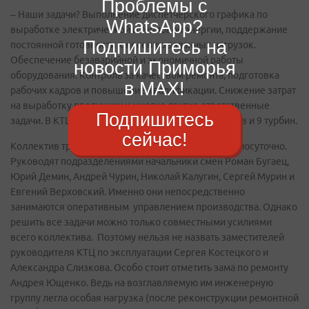
Проблемы с
– Наши задачи? Выполнение диспетчерского графика по
WhatsApp?
выработке электрической и тепловой энергии, поддержание
Подпишитесь на
постоянной готовности к несению заданных нагрузок.
Обеспечение безаварийной и экономичной работы
новости Приморья
оборудования. Контроль за качеством ремонта, подготовка
в MAX!
рабочих кадров и повышение квалификации. Снижение затрат
на выработку продукции и многие другие ответственные
Подпишитесь
задачи. В КТЦ на обслуживании находятся 13 котлов и 9 турбин.
сейчас!
Коллектив трудится в режиме вахтовых смен круглосуточно.
Руководят подразделениями начальники смен Роман Бугаец,
Юрий Демин, Андрей Чурин, Николай Калугин, Сергей Мурин и
Евгений Верховский. Именно они непосредственно
занимаются оперативным управлением производства. Однако
решить все задачи можно только совместными усилиями
всего коллектива. Поэтому нельзя не назвать заместителей
руководителя КТЦ по эксплуатации Сергея Костецкого и
Александра Слизкова. Особо стоит отметить зама по ремонту
Андрея Ющенко. Ведь на возглавляемую им инженерную
группу легла особая нагрузка (после реконструкции ремонтной