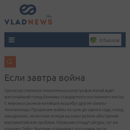
0 баллов
Если завтра война
При искусственных техногенных катастрофах Китай ждет
жесточайший голод (помимо стандартного постоянного поста).
С мировых рынков китайцев вышибут другие азиаты-
тихоокеанцы. Продление войны на срок до одного года, голод,
наводнения, гигантские потери вызовут резкое обострение
внутрикитайских проблем. Первыми отпадут уйгуры, тут же
отпадает Тибет; Вьетнам оттяпывает под шумок части