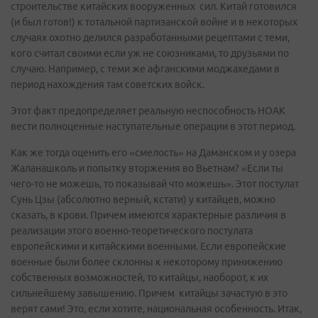
строительстве китайских вооруженных сил. Китай готовился
(и был готов!) к тотальной партизанской войне и в некоторых
случаях охотно делился разработанными рецептами с теми,
кого считал своими если уж не союзниками, то друзьями по
случаю. Например, с теми же афганскими моджахедами в
период нахождения там советских войск.
Этот факт предопределяет реальную неспособность НОАК
вести полноценные наступательные операции в этот период.
Как же тогда оценить его «смелость» на Даманском и у озера
Жаланашколь и попытку вторжения во Вьетнам? «Если ты
чего-то не можешь, то показывай что можешь». Этот постулат
Сунь Цзы (абсолютно верный, кстати) у китайцев, можно
сказать, в крови. Причем имеются характерные различия в
реализации этого военно-теоретического постулата
европейскими и китайскими военными. Если европейские
военные были более склонны к некоторому принижению
собственных возможностей, то китайцы, наоборот, к их
сильнейшему завышению. Причем китайцы зачастую в это
верят сами! Это, если хотите, национальная особенность. Итак,