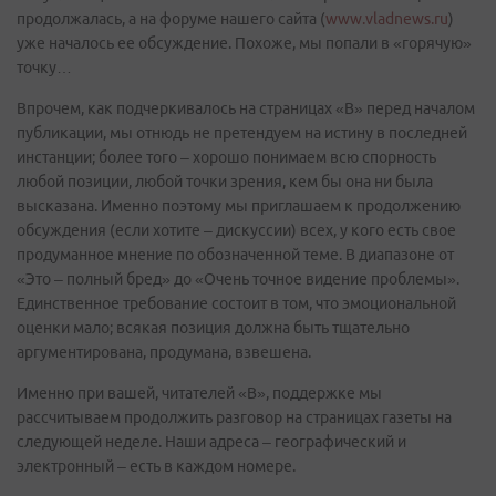
продолжалась, а на форуме нашего сайта (
www.vladnews.ru
)
уже началось ее обсуждение. Похоже, мы попали в «горячую»
точку…
Впрочем, как подчеркивалось на страницах «В» перед началом
публикации, мы отнюдь не претендуем на истину в последней
инстанции; более того – хорошо понимаем всю спорность
любой позиции, любой точки зрения, кем бы она ни была
высказана. Именно поэтому мы приглашаем к продолжению
обсуждения (если хотите – дискуссии) всех, у кого есть свое
продуманное мнение по обозначенной теме. В диапазоне от
«Это – полный бред» до «Очень точное видение проблемы».
Единственное требование состоит в том, что эмоциональной
оценки мало; всякая позиция должна быть тщательно
аргументирована, продумана, взвешена.
Именно при вашей, читателей «В», поддержке мы
рассчитываем продолжить разговор на страницах газеты на
следующей неделе. Наши адреса – географический и
электронный – есть в каждом номере.