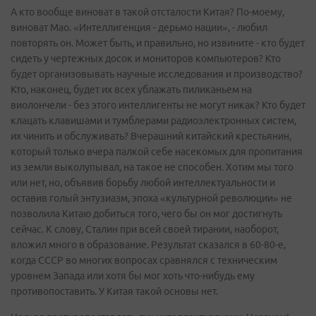
А кто вообще виноват в такой отсталости Китая? По-моему,
виноват Мао. «Интеллигенция - дерьмо нации», - любил
повторять он. Может быть, и правильно, но извините - кто будет
сидеть у чертежных досок и мониторов компьютеров? Кто
будет организовывать научные исследования и производство?
Кто, наконец, будет их всех ублажать пиликаньем на
виолончели - без этого интеллигенты не могут никак? Кто будет
клацать клавишами и тумблерами радиоэлектронных систем,
их чинить и обслуживать? Вчерашний китайский крестьянин,
который только вчера палкой себе насекомых для пропитания
из земли выколупывал, на такое не способен. Хотим мы того
или нет, но, объявив борьбу любой интеллектуальности и
оставив голый энтузиазм, эпоха «культурной революции» не
позволила Китаю добиться того, чего бы он мог достигнуть
сейчас. К слову, Сталин при всей своей тирании, наоборот,
вложил много в образование. Результат сказался в 60-80-е,
когда СССР во многих вопросах сравнялся с техническим
уровнем Запада или хотя бы мог хоть что-нибудь ему
противопоставить. У Китая такой основы нет.