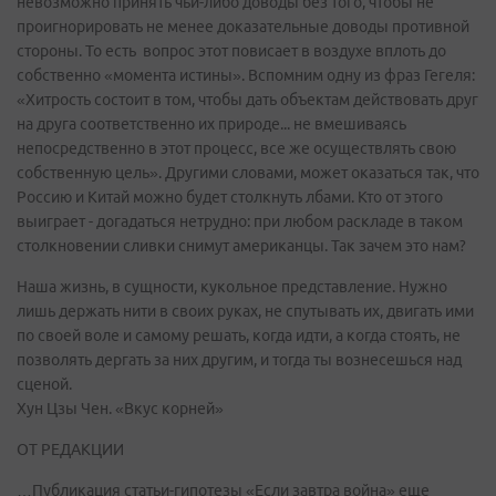
невозможно принять чьи-либо доводы без того, чтобы не
проигнорировать не менее доказательные доводы противной
стороны. То есть вопрос этот повисает в воздухе вплоть до
собственно «момента истины». Вспомним одну из фраз Гегеля:
«Хитрость состоит в том, чтобы дать объектам действовать друг
на друга соответственно их природе... не вмешиваясь
непосредственно в этот процесс, все же осуществлять свою
собственную цель». Другими словами, может оказаться так, что
Россию и Китай можно будет столкнуть лбами. Кто от этого
выиграет - догадаться нетрудно: при любом раскладе в таком
столкновении сливки снимут американцы. Так зачем это нам?
Наша жизнь, в сущности, кукольное представление. Нужно
лишь держать нити в своих руках, не спутывать их, двигать ими
по своей воле и самому решать, когда идти, а когда стоять, не
позволять дергать за них другим, и тогда ты вознесешься над
сценой.
Хун Цзы Чен. «Вкус корней»
ОТ РЕДАКЦИИ
…Публикация статьи-гипотезы «Если завтра война» еще