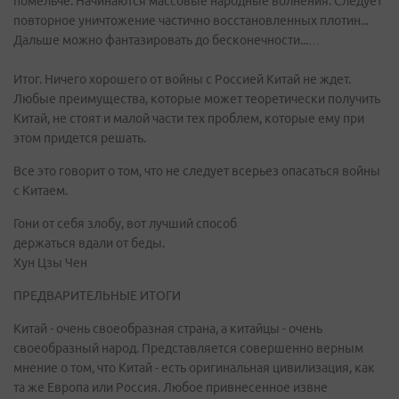
помельче. Начинаются массовые народные волнения. Следует
повторное уничтожение частично восстановленных плотин...
Дальше можно фантазировать до бесконечности...…
Итог. Ничего хорошего от войны с Россией Китай не ждет.
Любые преимущества, которые может теоретически получить
Китай, не стоят и малой части тех проблем, которые ему при
этом придется решать.
Все это говорит о том, что не следует всерьез опасаться войны
с Китаем.
Гони от себя злобу, вот лучший способ
держаться вдали от беды.
Хун Цзы Чен
ПРЕДВАРИТЕЛЬНЫЕ ИТОГИ
Китай - очень своеобразная страна, а китайцы - очень
своеобразный народ. Представляется совершенно верным
мнение о том, что Китай - есть оригинальная цивилизация, как
та же Европа или Россия. Любое привнесенное извне