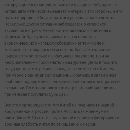
котирующиеся на мировом рынке и позарез необходимые
Китаю, автоматически вызывает интерес с его стороны. В его
глазах природные богатства этого региона «плохо лежат».
Несколько другая ситуация наблюдается в китайской
экспансии в страны Азиатско-Тихоокеанского региона и
Индокитай. Здесь она выражается в основном в
экономических и «спецслужбовских» (в том числе и
мафиозных - триадовских) аспектах. Здесь его влияние
выражается не только на официальном уровне, но и на
неофициальном - подсознательном уровне. Дело в том, что
государства этого региона находятся совместно с Китаем
примерно в одних цивилизационных рамках, в связи с чем
наиболее подвержены специфической китайской стратегии
экспансии. По отношению к этим странам наиболее легко
применимы постулаты Сунь Цзы.
Все это подтверждает то, что Китай не планирует никакой
вооруженной агрессии против России как минимум на
ближайшие 8-10 лет. И среди одной из причин фигурирует и
военная слабость Китая по отношению к России.