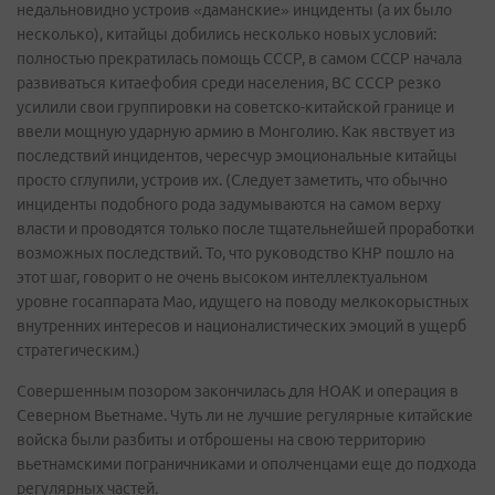
недальновидно устроив «даманские» инциденты (а их было
несколько), китайцы добились несколько новых условий:
полностью прекратилась помощь СССР, в самом СССР начала
развиваться китаефобия среди населения, ВС СССР резко
усилили свои группировки на советско-китайской границе и
ввели мощную ударную армию в Монголию. Как явствует из
последствий инцидентов, чересчур эмоциональные китайцы
просто сглупили, устроив их. (Следует заметить, что обычно
инциденты подобного рода задумываются на самом верху
власти и проводятся только после тщательнейшей проработки
возможных последствий. То, что руководство КНР пошло на
этот шаг, говорит о не очень высоком интеллектуальном
уровне госаппарата Мао, идущего на поводу мелкокорыстных
внутренних интересов и националистических эмоций в ущерб
стратегическим.)
Совершенным позором закончилась для НОАК и операция в
Северном Вьетнаме. Чуть ли не лучшие регулярные китайские
войска были разбиты и отброшены на свою территорию
вьетнамскими пограничниками и ополченцами еще до подхода
регулярных частей.