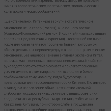
чисто с военной точки зрения. Поэтому автор не приводил
никаких геополитических, политических, экономических и
культурологических соображений.
...Действительно, Китай «развернут» в стратегическом
отношении не на север (Россия), а на юг - юго-восток
(Азиатско-Тихоокеанский регион, Индокитай) и запад (бывшая
советская Средняя Азия и Туркестан). Постоянной костью в
горле для Китая является проблема Тайваня, которую он
обязан решить как первоочередную в военно-стратегическом
отношении. Без аншлюса Тайваня активная экспансия Китая,
выражаемая в военном отношении, невозможна. Китайское
руководство это отчетливо сознает и прилагает основные
усилия именно в этом направлении, все более и более
приближаясь к тому моменту, когда будут созданы
предпосылки для «воссоединения обоих Китаев». Его интерес
в западном направлении объясняется относительной
слабостью государственных режимов бывших советских
среднеазиатских республик - Кыргызстана, Узбекистана и
Казахстана. Ситуация, при которой слабые государства
контролируют важнейшие природные ресурсы, очень высоко