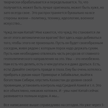
творчески обрабатывается и переделывается. То, что
получается, может быть лучше оригинала, может быть хуже, но
зато всегда свое. Это распространяется буквально на все
стороны жизни – политику, технику, идеологию, военное
искусство...
Чужд ли нам Китай? Мне кажется, что чужд. Но становится ли
он от этого автоматически врагом? Вот здесь надо добиваться
того, чтобы этого не произошло. Пусть он будет своеобразным
соседом, живя рядом с которым порох надо держать сухим.
Пусть нам необходимо отвлекать часть ресурсов от главного
геополитического направления на это. Увы – это неизбежно.
Нам есть что делить, есть о чем ругаться и даже драться. Есть,
есть! Давайте смотреть правде в глаза. Ему бы очень хотелось
прибрать к рукам наше Приморье и Забайкалье, выйти к
богатствам Сибири, опустить Казахстан до уровня своей
провинции, установить контроль над Средней Азией и т. п. Это
все объективно, никаких натяжек. И - увы нам! Китай сейчас
развивается полным ходом. А мы...
Все написанное выше справедливо на сегодня. Но уже через 5-