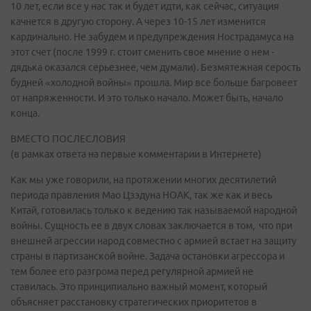
10 лет, если все у нас так и будет идти, как сейчас, ситуация
качнется в другую сторону. А через 10-15 лет изменится
кардинально. Не забудем и предупреждения Нострадамуса на
этот счет (после 1999 г. стоит сменить свое мнение о нем -
дядька оказался серьезнее, чем думали). Безмятежная серость
будней «холодной войны» прошла. Мир все больше багровеет
от напряженности. И это только начало. Может быть, начало
конца.
ВМЕСТО ПОСЛЕСЛОВИЯ
(в рамках ответа на первые комментарии в Интернете)
Как мы уже говорили, на протяжении многих десятилетий
периода правления Мао Цзэдуна НОАК, так же как и весь
Китай, готовилась только к ведению так называемой народной
войны. Сущность ее в двух словах заключается в том, что при
внешней агрессии народ совместно с армией встает на защиту
страны в партизанской войне. Задача остановки агрессора и
тем более его разгрома перед регулярной армией не
ставилась. Это принципиально важный момент, который
объясняет расстановку стратегических приоритетов в