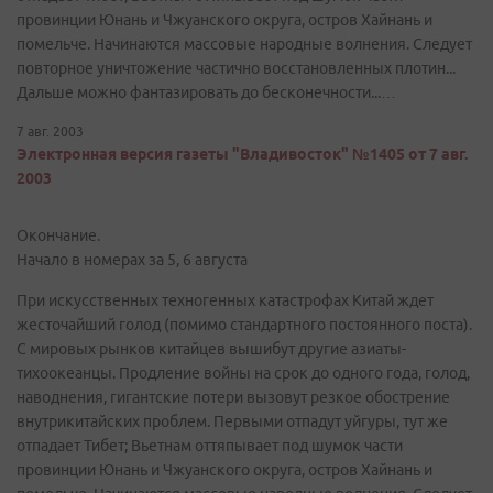
провинции Юнань и Чжуанского округа, остров Хайнань и
помельче. Начинаются массовые народные волнения. Следует
повторное уничтожение частично восстановленных плотин...
Дальше можно фантазировать до бесконечности...…
7 авг. 2003
Электронная версия газеты "Владивосток" №1405 от 7 авг.
2003
Окончание.
Начало в номерах за 5, 6 августа
При искусственных техногенных катастрофах Китай ждет
жесточайший голод (помимо стандартного постоянного поста).
С мировых рынков китайцев вышибут другие азиаты-
тихоокеанцы. Продление войны на срок до одного года, голод,
наводнения, гигантские потери вызовут резкое обострение
внутрикитайских проблем. Первыми отпадут уйгуры, тут же
отпадает Тибет; Вьетнам оттяпывает под шумок части
провинции Юнань и Чжуанского округа, остров Хайнань и