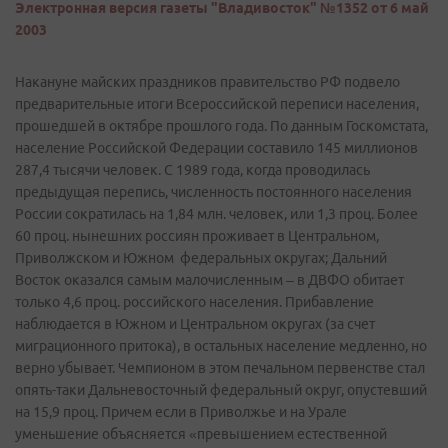
Электронная версия газеты "Владивосток" №1352 от 6 май
2003
Накануне майских праздников правительство РФ подвело
предварительные итоги Всероссийской переписи населения,
прошедшей в октябре прошлого года. По данным Госкомстата,
население Российской Федерации составило 145 миллионов
287,4 тысячи человек. С 1989 года, когда проводилась
предыдущая перепись, численность постоянного населения
России сократилась на 1,84 млн. человек, или 1,3 проц. Более
60 проц. нынешних россиян проживает в Центральном,
Приволжском и Южном федеральных округах; Дальний
Восток оказался самым малочисленным – в ДВФО обитает
только 4,6 проц. российского населения. Прибавление
наблюдается в Южном и Центральном округах (за счет
миграционного притока), в остальных население медленно, но
верно убывает. Чемпионом в этом печальном первенстве стал
опять-таки Дальневосточный федеральный округ, опустевший
на 15,9 проц. Причем если в Приволжье и на Урале
уменьшение объясняется «превышением естественной