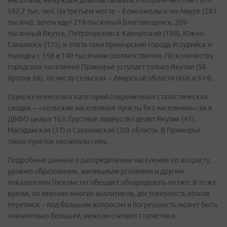
масштаба, вынужден довольствоваться вторым местом с его
582,7 тыс. чел. На третьем месте – Комсомольск-на-Амуре (281
тысяча), затем идут 219-тысячный Благовещенск, 209-
тысячный Якутск, Петропавловск-Камчатский (198), Южно-
Сахалинск (175) и опять-таки приморские города Уссурийск и
Находка с 158 и 149 тысячами соответственно. По количеству
городских поселений Приморье уступает только Якутии (58
против 68), по числу сельских – Амурской области (606 и 614).
Одна из невеселых категорий современных статистических
сводок – «сельские населенные пункты без населения»: их в
ДВФО целых 163. Грустное лидерство делят Якутия (41),
Магаданская (37) и Сахалинская (30) области. В Приморье
таких пунктов насчитали семь.
Подробные данные о распределении населения по возрасту,
уровню образования, жилищным условиям и другим
показателям Госкомстат обещает обнародовать позже. В то же
время, по мнению многих аналитиков, достоверность итогов
переписи – под большим вопросом и погрешность может быть
значительно большей, нежели считают статистики.