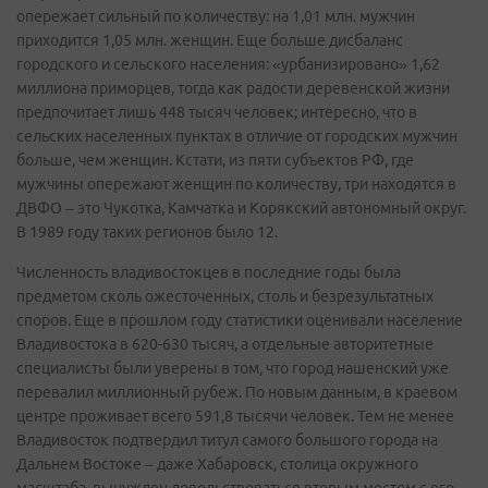
опережает сильный по количеству: на 1,01 млн. мужчин
приходится 1,05 млн. женщин. Еще больше дисбаланс
городского и сельского населения: «урбанизировано» 1,62
миллиона приморцев, тогда как радости деревенской жизни
предпочитает лишь 448 тысяч человек; интересно, что в
сельских населенных пунктах в отличие от городских мужчин
больше, чем женщин. Кстати, из пяти субъектов РФ, где
мужчины опережают женщин по количеству, три находятся в
ДВФО – это Чукотка, Камчатка и Корякский автономный округ.
В 1989 году таких регионов было 12.
Численность владивостокцев в последние годы была
предметом сколь ожесточенных, столь и безрезультатных
споров. Еще в прошлом году статистики оценивали население
Владивостока в 620-630 тысяч, а отдельные авторитетные
специалисты были уверены в том, что город нашенский уже
перевалил миллионный рубеж. По новым данным, в краевом
центре проживает всего 591,8 тысячи человек. Тем не менее
Владивосток подтвердил титул самого большого города на
Дальнем Востоке – даже Хабаровск, столица окружного