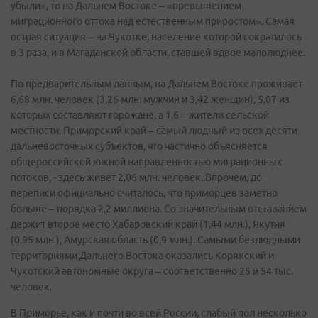
убыли», то на Дальнем Востоке – «превышением
миграционного оттока над естественным приростом». Самая
острая ситуация – на Чукотке, население которой сократилось
в 3 раза, и в Магаданской области, ставшей вдвое малолюднее.
По предварительным данным, на Дальнем Востоке проживает
6,68 млн. человек (3,26 млн. мужчин и 3,42 женщин), 5,07 из
которых составляют горожане, а 1,6 – жители сельской
местности. Приморский край – самый людный из всех десяти
дальневосточных субъектов, что частично объясняется
общероссийской южной направленностью миграционных
потоков, - здесь живет 2,06 млн. человек. Впрочем, до
переписи официально считалось, что приморцев заметно
больше – порядка 2,2 миллиона. Со значительным отставанием
держит второе место Хабаровский край (1,44 млн.), Якутия
(0,95 млн.), Амурская область (0,9 млн.). Самыми безлюдными
территориями Дальнего Востока оказались Корякский и
Чукотский автономные округа – соответственно 25 и 54 тыс.
человек.
В Приморье, как и почти во всей России, слабый пол несколько