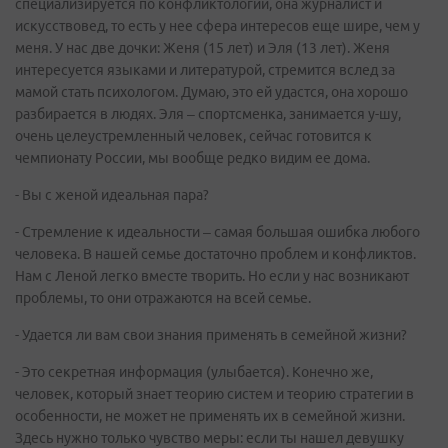
специализируется по конфликтологии, она журналист и
искусствовед, то есть у нее сфера интересов еще шире, чем у
меня. У нас две дочки: Женя (15 лет) и Эля (13 лет). Женя
интересуется языками и литературой, стремится вслед за
мамой стать психологом. Думаю, это ей удастся, она хорошо
разбирается в людях. Эля – спортсменка, занимается у-шу,
очень целеустремленный человек, сейчас готовится к
чемпионату России, мы вообще редко видим ее дома.
- Вы с женой идеальная пара?
- Стремление к идеальности – самая большая ошибка любого
человека. В нашей семье достаточно проблем и конфликтов.
Нам с Леной легко вместе творить. Но если у нас возникают
проблемы, то они отражаются на всей семье.
- Удается ли вам свои знания применять в семейной жизни?
- Это секретная информация (улыбается). Конечно же,
человек, который знает теорию систем и теорию стратегии в
особенности, не может не применять их в семейной жизни.
Здесь нужно только чувство меры: если ты нашел девушку