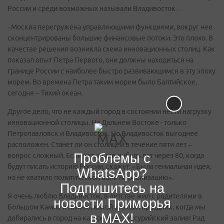
России и среди возможных называли Владивосток…
- Москва перегружена управляющими функциями, вокруг нее
сконцентрированы большие финансовые потоки. Это плохо. В
качестве решения возникла схема инновационных столиц. Как
показал опыт Петра Первого, они должны находиться на
границе России с наиболее быстро развивающимся в эту эпоху
морем. Во времена Петра таким морем было Балтийское,
сегодня – Тихий океан.
Другое дело, что не каждый город в состоянии нести нагрузку
инновационной столицы. На Дальнем Востоке - только
Петропавловск и Владивосток. Но Владивосток выгоднее
расположен. Станет ли он столицей в течение пяти лет –
Проблемы с
вопрос сложный. Если нет, то где-нибудь лет через 80, когда
будут писать историю России, скажут: «Была гениальная идея,
WhatsApp?
но не хватило политической воли на реализацию».
Подпишитесь на
Я очень люблю Владивосток, в детстве жил с родителями в
новости Приморья
Большом Камне и помню, какой это был праздник, когда мы
в MAX!
добирались в город на катере через Уссурийский залив! Рад