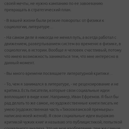
своей мечты, не нужно кампанию по ее завоеванию
превращать в стратегический план.
- В вашей жизни были резкие повороты: от физики к
социологии, литературе…
- На самом деле я никогда не менял путь, а всегда работал с
движением, развертыванием систем во времени: в физике, в
социологии, в истории. Вообще я человек счастливый, потому
что имею возможность заниматься тем, что мне интересно в
данный момент.
- Вы много времени посвящаете литературной критике…
- То, чем я занимался в литературе, - не рецензирование и не
критика. Есть писатели, которые свои социальные идеи
воплощают в виде книг. Например, Иван Ефремов. Я был бы
рад делать то же самое, но художественные книги писать не
умею (художественная часть «Тихоокеанской премьеры»
написана моей женой). Я свои социальные идеи выражаю
критикой чужих книг и называю это публицистикой, попыткой
социального анализа. Это не мое изобретение, тем же самым