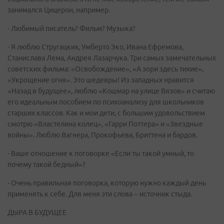
занимался Цицерон, например.
- Любимый писатель? Фильм? Музыка?
- Я люблю Стругацких, Умберто Эко, Ивана Ефремова,
Станислава Лема, Андрея Лазарчука. Три самых замечательных
советских фильма: «Освобождение», «А зори здесь тихие»,
«Укрощение огня». Это шедевры! Из западных нравится
«Назад в будущее», люблю «Кошмар на улице Вязов» и считаю
его идеальным пособием по психоанализу для школьников
старших классов. Как и мои дети, с большим удовольствием
смотрю «Властелина колец», «Гарри Поттера» и «Звездные
войны». Люблю Вагнера, Прокофьева, Бриттена и бардов.
- Ваше отношение к поговорке «Если ты такой умный, то
почему такой бедный»?
- Очень правильная поговорка, которую нужно каждый день
применять к себе. Для меня эти слова – источник стыда.
ДЫРА В БУДУЩЕЕ