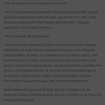
- Вас беспокоит утечка мозгов из России?
- Нет. Это нормальное явление. Каждая нация вдыхает чужую
культуру и выдыхает свою. Вопрос заключается в том, чтобы
наладить взаимодействие людей метрополии с людьми
диаспоры, но это дело техники.
- Вы не думали об эмиграции?
- Нет, и тому три причины. Первая: я совсем не хочу подавать
заявление на право быть человеком второго сорта. Вторая:
когда человек уезжает, его трудности не остаются здесь, они
уезжают вместе с ним. Третья: я хочу оставить за собой свое
право говорить на своем языке, который я люблю, хвалить или
ругать свое правительство. В течение всей моей молодости
мне было стыдно за тех людей, что стояли у руля страны.
Последние годы мне стыдно уже за чужих правителей.
Мой любимый персонаж Рэдрик Шухарт говорил так: да,
конечно, страна эта была дырой, дырой и останется, но пока что
это дыра в будущее.