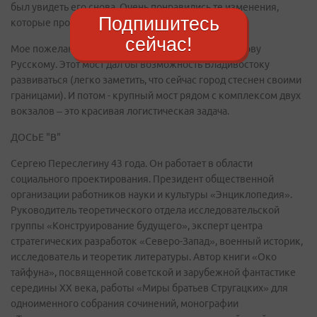
был увидеть его снова. Очень понравились те изменения,
Подпишитесь
которые произошли в облике города.
сейчас!
Мое пожелание: не хватает большого моста к острову
Русскому. Этот мост дал бы возможность Владивостоку
развиваться (легко заметить, что сейчас город стеснен своими
границами). И потом - крупный мост рядом с комплексом двух
вокзалов – это красивая логистическая задача.
ДОСЬЕ "В"
Сергею Переслегину 43 года. Он работает в области
социального проектирования. Президент общественной
организации работников науки и культуры «Энциклопедия».
Руководитель теоретического отдела исследовательской
группы «Конструирование будущего», эксперт центра
стратегических разработок «Северо-Запад», военный историк,
исследователь и теоретик литературы. Автор книги «Око
тайфуна», посвященной советской и зарубежной фантастике
середины XX века, работы «Миры братьев Стругацких» для
одноименного собрания сочинений, монографии