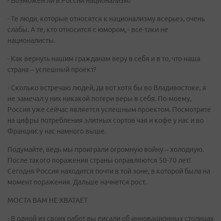
- Возможен ли в России национализм?
- Те люди, которые относятся к национализму всерьез, очень
слабы. А те, кто относится с юмором, - все-таки не
националисты.
- Как вернуть нашим гражданам веру в себя и в то, что наша
страна – успешный проект?
- Сколько встречаю людей, да вот хотя бы во Владивостоке, я
не замечал у них никакой потери веры в себя. По-моему,
Россия уже сейчас является успешным проектом. Посмотрите
на цифры потребления элитных сортов чая и кофе у нас и во
Франции: у нас намного выше.
Подумайте, ведь мы проиграли огромную войну – холодную.
После такого поражения страны оправляются 50-70 лет!
Сегодня Россия находится почти в той зоне, в которой была на
момент поражения. Дальше начнется рост.
МОСТА ВАМ НЕ ХВАТАЕТ
- В одной из своих работ вы писали об инновационных столицах