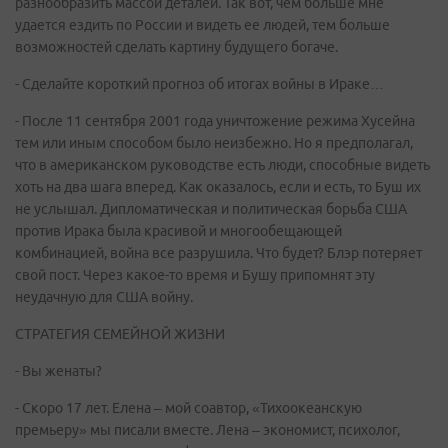
разнообразить массой деталей. Так вот, чем больше мне
удается ездить по России и видеть ее людей, тем больше
возможностей сделать картину будущего богаче.
- Сделайте короткий прогноз об итогах войны в Ираке…
- После 11 сентября 2001 года уничтожение режима Хусейна
тем или иным способом было неизбежно. Но я предполагал,
что в американском руководстве есть люди, способные видеть
хоть на два шага вперед. Как оказалось, если и есть, то Буш их
не услышал. Дипломатическая и политическая борьба США
против Ирака была красивой и многообещающей
комбинацией, война все разрушила. Что будет? Блэр потеряет
свой пост. Через какое-то время и Бушу припомнят эту
неудачную для США войну.
СТРАТЕГИЯ СЕМЕЙНОЙ ЖИЗНИ
- Вы женаты?
- Скоро 17 лет. Елена – мой соавтор, «Тихоокеанскую
премьеру» мы писали вместе. Лена – экономист, психолог,