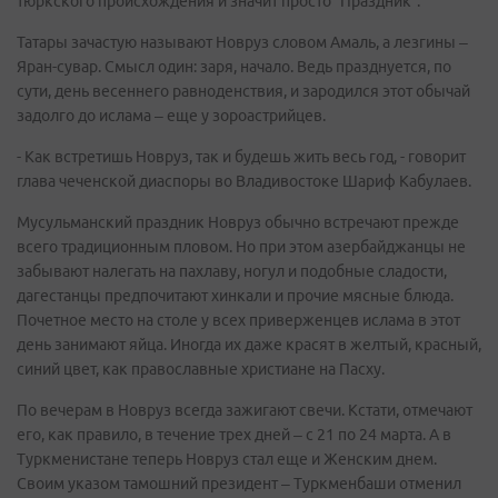
тюркского происхождения и значит просто “Праздник”.
Татары зачастую называют Новруз словом Амаль, а лезгины –
Яран-сувар. Смысл один: заря, начало. Ведь празднуется, по
сути, день весеннего равноденствия, и зародился этот обычай
задолго до ислама – еще у зороастрийцев.
- Как встретишь Новруз, так и будешь жить весь год, - говорит
глава чеченской диаспоры во Владивостоке Шариф Кабулаев.
Мусульманский праздник Новруз обычно встречают прежде
всего традиционным пловом. Но при этом азербайджанцы не
забывают налегать на пахлаву, ногул и подобные сладости,
дагестанцы предпочитают хинкали и прочие мясные блюда.
Почетное место на столе у всех приверженцев ислама в этот
день занимают яйца. Иногда их даже красят в желтый, красный,
синий цвет, как православные христиане на Пасху.
По вечерам в Новруз всегда зажигают свечи. Кстати, отмечают
его, как правило, в течение трех дней – с 21 по 24 марта. А в
Туркменистане теперь Новруз стал еще и Женским днем.
Своим указом тамошний президент – Туркменбаши отменил