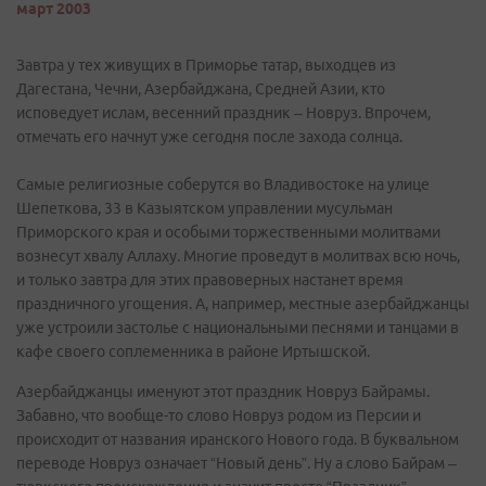
март 2003
Завтра у тех живущих в Приморье татар, выходцев из
Дагестана, Чечни, Азербайджана, Средней Азии, кто
исповедует ислам, весенний праздник – Новруз. Впрочем,
отмечать его начнут уже сегодня после захода солнца.
Самые религиозные соберутся во Владивостоке на улице
Шепеткова, 33 в Казыятском управлении мусульман
Приморского края и особыми торжественными молитвами
вознесут хвалу Аллаху. Многие проведут в молитвах всю ночь,
и только завтра для этих правоверных настанет время
праздничного угощения. А, например, местные азербайджанцы
уже устроили застолье с национальными песнями и танцами в
кафе своего соплеменника в районе Иртышской.
Азербайджанцы именуют этот праздник Новруз Байрамы.
Забавно, что вообще-то слово Новруз родом из Персии и
происходит от названия иранского Нового года. В буквальном
переводе Новруз означает “Новый день”. Ну а слово Байрам –