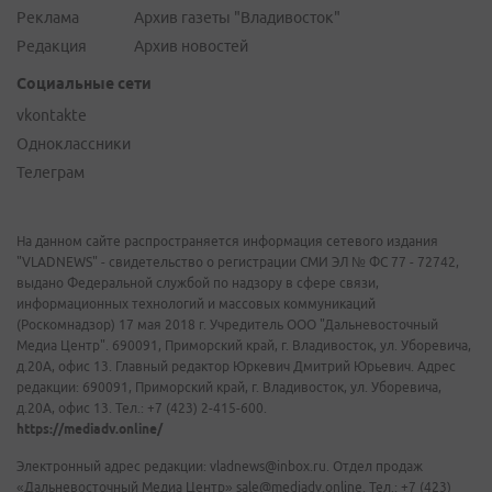
Реклама
Архив газеты "Владивосток"
Редакция
Архив новостей
Социальные сети
vkontakte
Одноклассники
Телеграм
На данном сайте распространяется информация сетевого издания
"VLADNEWS" - свидетельство о регистрации СМИ ЭЛ № ФС 77 - 72742,
выдано Федеральной службой по надзору в сфере связи,
информационных технологий и массовых коммуникаций
(Роскомнадзор) 17 мая 2018 г. Учредитель ООО "Дальневосточный
Медиа Центр". 690091, Приморский край, г. Владивосток, ул. Уборевича,
д.20А, офис 13. Главный редактор Юркевич Дмитрий Юрьевич. Адрес
редакции: 690091, Приморский край, г. Владивосток, ул. Уборевича,
д.20А, офис 13. Тел.: +7 (423) 2-415-600.
https://mediadv.online/
Электронный адрес редакции: vladnews@inbox.ru. Отдел продаж
«Дальневосточный Медиа Центр» sale@mediadv.online. Тел.: +7 (423)