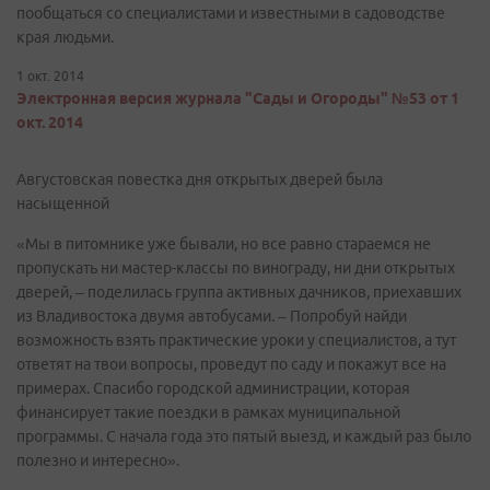
пообщаться со специалистами и известными в садоводстве
края людьми.
1 окт. 2014
Электронная версия журнала "Сады и Огороды" №53 от 1
окт. 2014
Августовская повестка дня открытых дверей была
насыщенной
«Мы в питомнике уже бывали, но все равно стараемся не
пропускать ни мастер-классы по винограду, ни дни открытых
дверей, – поделилась группа активных дачников, приехавших
из Владивостока двумя автобусами. – Попробуй найди
возможность взять практические уроки у специалистов, а тут
ответят на твои вопросы, проведут по саду и покажут все на
примерах. Спасибо городской администрации, которая
финансирует такие поездки в рамках муниципальной
программы. С начала года это пятый выезд, и каждый раз было
полезно и интересно».