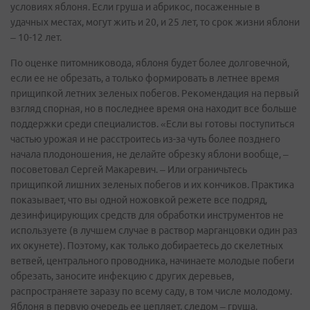
условиях яблоня. Если груша и абрикос, посаженные в
удачных местах, могут жить и 20, и 25 лет, то срок жизни яблони
– 10-12 лет.
По оценке питомниковода, яблоня будет более долговечной,
если ее не обрезать, а только формировать в летнее время
прищипкой летних зеленых побегов. Рекомендация на первый
взгляд спорная, но в последнее время она находит все больше
поддержки среди специалистов. «Если вы готовы поступиться
частью урожая и не расстроитесь из-за чуть более позднего
начала плодоношения, не делайте обрезку яблони вообще, –
посоветовал Сергей Макаревич. – Или ограничьтесь
прищипкой лишних зеленых побегов и их кончиков. Практика
показывает, что вы одной ножовкой режете все подряд,
дезинфицирующих средств для обработки инструментов не
используете (в лучшем случае в раствор марганцовки один раз
их окунете). Поэтому, как только добираетесь до скелетных
ветвей, центрального проводника, начинаете молодые побеги
обрезать, заносите инфекцию с других деревьев,
распространяете заразу по всему саду, в том числе молодому.
Яблоня в первую очередь ее цепляет, следом – груша.