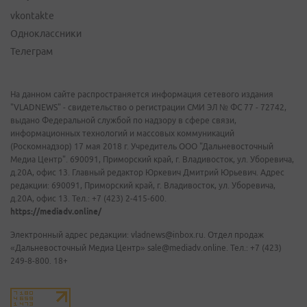
vkontakte
Одноклассники
Телеграм
На данном сайте распространяется информация сетевого издания
"VLADNEWS" - свидетельство о регистрации СМИ ЭЛ № ФС 77 - 72742,
выдано Федеральной службой по надзору в сфере связи,
информационных технологий и массовых коммуникаций
(Роскомнадзор) 17 мая 2018 г. Учредитель ООО "Дальневосточный
Медиа Центр". 690091, Приморский край, г. Владивосток, ул. Уборевича,
д.20А, офис 13. Главный редактор Юркевич Дмитрий Юрьевич. Адрес
редакции: 690091, Приморский край, г. Владивосток, ул. Уборевича,
д.20А, офис 13. Тел.: +7 (423) 2-415-600.
https://mediadv.online/
Электронный адрес редакции: vladnews@inbox.ru. Отдел продаж
«Дальневосточный Медиа Центр» sale@mediadv.online. Тел.: +7 (423)
249-8-800. 18+