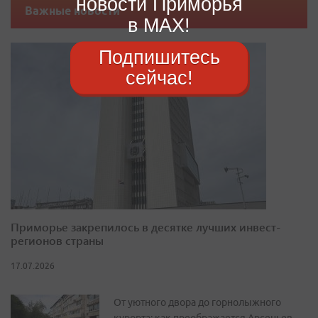
новости Приморья
Важные новости
в MAX!
Подпишитесь
сейчас!
Приморье закрепилось в десятке лучших инвест-
регионов страны
17.07.2026
От уютного двора до горнолыжного