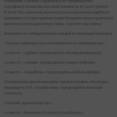
номинации «Лучшее садоводческое товарищество»
сертификат на покупку бытовой техники на 30 тысяч рублей. –
Я 18 лет бессменно на своем посту и не припомню подобного
праздника. Сегодня администрация Владивостока устроила для
дачников настоящую минуту славы. Они этого достойны!
Знакомьтесь с победителями в каждой из номинаций конкурса
«Лучшее садоводческое некоммерческое товарищество»:
1-е место – «Дубки» (председатель Леонид Арзамасцев);
2-е место – «Лиман» (председатель Тамара Лобкова);
3-е место – «Корабелы» (председатель Любовь Дубина).
Специальным призом магазина садовой техники «Лесопарк»
награждено СНТ «Голубая нива» (председатель Анатолий
Санченко).
«Лучший садовый участок»:
1-е место – Валентина Ососова («Корабелы»);