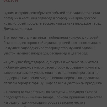
окт. 2014
Одним из ярких сентябрьских событий во Владивостоке стал
праздник в честь Дня садовода и огородника Приморского
края, который прошел в воскресный день на площадке перед
Домом молодежи.
Его героями стали дачники – победители конкурса, который
был проведен городской администрацией в пяти номинациях:
на лучшее садоводческое товарищество, лучший садовый
участок, лучшего плодовода, овощевода и цветовода.
– Пусть у вас будут здоровье, энергия и желание заниматься
любимым делом, а мы, со своей стороны, обещаем помогать, –
заверил начальник управления по исполнению программ по
поддержке населения Андрей Вишня, передав поздравления
от главы города Игоря Пушкарева всем участникам праздника.
– Наконец-то мы получили по заслугам, – полушутя сказала
председатель «Лимана» Тамара Лобкова, принимая в качестве
награды от администрации города за второе место в