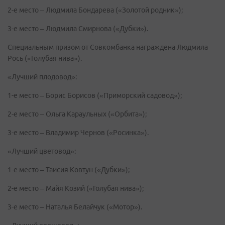
2-е место – Людмила Бондарева («Золотой родник»);
3-е место – Людмила Смирнова («Дубки»).
Специальным призом от Совкомбанка награждена Людмила
Рось («Голубая нива»).
«Лучший плодовод»:
1-е место – Борис Борисов («Приморский садовод»);
2-е место – Ольга Караульных («Орбита»);
3-е место – Владимир Чернов («Росинка»).
«Лучший цветовод»:
1-е место – Таисия Ковтун («Дубки»);
2-е место – Майя Козий («Голубая нива»);
3-е место – Наталья Белайчук («Мотор»).