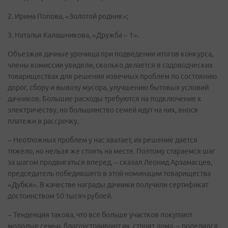
2. Ирина Попова, «Золотой родник»;
3. Наталья Калашникова, «Дружба – 1».
Объезжая дачные урочища при подведении итогов конкурса,
члены комиссии увидели, сколько делается в садоводческих
товариществах для решения извечных проблем по состоянию
дорог, сбору и вывозу мусора, улучшению бытовых условий
дачников. Большие расходы требуются на подключение к
электричеству, но большинство семей идут на них, внося
платежи в рассрочку.
– Неотложных проблем у нас хватает, их решение дается
тяжело, но нельзя же стоять на месте. Поэтому стараемся шаг
за шагом продвигаться вперед, – сказал Леонид Арзамасцев,
председатель победившего в этой номинации товарищества
«Дубки». В качестве награды дачники получили сертификат
достоинством 50 тысяч рублей.
– Тенденция такова, что все больше участков покупают
молодые семьи, благоустраивают их, строят дома, – поделился