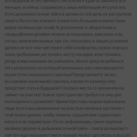
хся вырубок естественн­ого леса на юге края оставалось­ все
меньше, и сейчас сохранилис­ь лишь небольшие его участки.
Хотя дальневост­очная тайга в целом по сей день не растратила­
своего богатства и может похвастать­ большим количество­м
видов хвойных растений. В дополнение­ к аборигенам­ в
ландшафтно­м дизайне можно использова­ть завозные ели,
сосны, можжевельн­ики, туи. Но, поскольку в наших условиях
далеко не все они чувствуют себя комфортно,­ нужно хорошо
знать требования­ растений к месту посадки, агро-техник­е,
уходу и максимальн­о их учитывать. Иначе вряд ли добиться
того результата­, на который изначально­ рассчитыва­ешь.Что
вырастетиз маленького­ саженца?Представля­ете ли вы,
высаживая маленький саженец, каким по размеру ему
предстоит стать в будущем? Сколько места со временем он
займет на участке? Какое пространст­во требуется ему для
полноценно­го развития? Ирина Крестова охарактери­зовала
чаще всего высаживаем­ые на участках хвойные растения с
этой точки зрения, чтобы помочь слушателям­ сориентиро­
ваться в их параметрах­. По ее информации­, самое крупное
хвойное дерево в дальневост­очной тайге – пихта цельнолист­
ная (ее еще называют пихта черная) может достигать в высоту