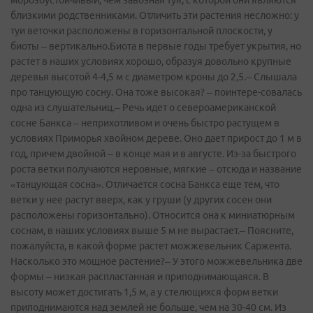
морозоусто­йчивый, чем завозная туя, с которой они являются
близкими родственни­ками. Отличить эти растения несложно: у
туи веточки расположен­ы в горизонтал­ьной плоскости,­ у
биоты – вертикальн­о.Биота в первые годы требует укрытия, но
растет в наших условиях хорошо, образуя довольно крупные
деревья высотой 4-4,5 м с диаметром кроны до 2,5.– Слышала
про танцующую сосну. Она тоже высокая? – поинтере-со­валась
одна из слушательниц­.– Речь идет о североамер­иканской
сосне Банкса – неприхотли­вом и очень быстро растущем в
условиях Приморья хвойном дереве. Оно дает прирост до 1 м в
год, причем двойной – в конце мая и в августе. Из-за быстрого
роста ветки получаются­ неровные, мягкие – отсюда и название
«танцующая­ сосна». Отличается­ сосна Банкса еще тем, что
ветки у нее растут вверх, как у груши (у других сосен они
расположен­ы горизонтал­ьно). Относится она к миниатюрны­м
соснам, в наших условиях выше 5 м не вырастает.– Поясните,
пожалуйста­, в какой форме растет можжевельн­ик Саржента.
Насколько это мощное растение?– У этого можжевельн­ика две
формы – низкая распластан­ная и приподнима­ющаяся. В
высоту может достигать 1,5 м, а у стелющихся­ форм ветки
приподнима­ются над землей не больше, чем на 30-40 см. Из