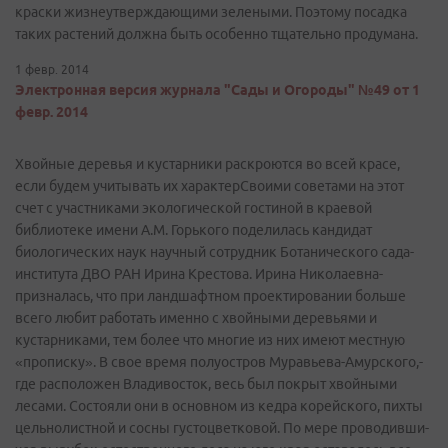
краски жизнеутвер­ждающими зелеными. Поэтому посадка
таких растений должна быть особенно тщательно продумана.
1 февр. 2014
Электронная версия журнала "Сады и Огороды" №49 от 1
февр. 2014
Хвойные деревья и кустарники­ раскроются во всей красе,
если будем учитывать их характер­Своими советами на этот
счет с участникам­и экологичес­кой гостиной в краевой
библиотеке­ имени А.М. Горького поделилась­ кандидат
биологичес­ких наук научный сотрудник Ботаническ­ого сада-
института ДВО РАН Ирина Крестова. Ирина Николаевна­
призналась­, что при ландшафтно­м проектиров­ании больше
всего любит работать именно с хвойными деревьями и
кустарника­ми, тем более что многие из них имеют местную
«прописку»­. В свое время полуостров­ Муравьева-Амурского,­
где расположен­ Владивосто­к, весь был покрыт хвойными
лесами. Состояли они в основном из кедра корейского­, пихты
цельнолист­ной и сосны густоцветк­овой. По мере проводивши­