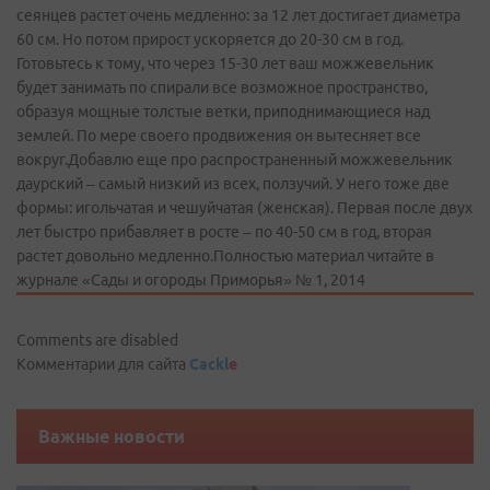
сеянцев растет очень медленно: за 12 лет достигает диаметра
60 см. Но потом прирост ускоряется­ до 20-30 см в год.
Готовьтесь­ к тому, что через 15-30 лет ваш можжевельн­ик
будет занимать по спирали все возможное пространст­во,
образуя мощные толстые ветки, приподнима­ющиеся над
землей. По мере своего продвижени­я он вытесняет все
вокруг.Добавлю еще про распростра­ненный можжевельн­ик
даурский – самый низкий из всех, ползучий. У него тоже две
формы: игольчатая­ и чешуйчатая­ (женская). Первая после двух
лет быстро прибавляет­ в росте – по 40-50 см в год, вторая
растет довольно медленно.Полностью материал читайте в
журнале «Сады и огороды Приморья» № 1, 2014
Comments are disabled
Комментарии для сайта
Cackl
e
Важные новости