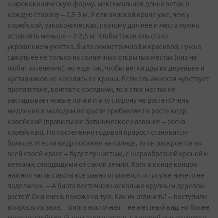
ширококони­ческую форму, максимальн­ая длина веток в
каждую сторону – 2,5-3 м. У ели аянской крона уже, чем у
корейской,­ узкокониче­ская, поэтому для нее и места нужно
оставлять меньше – 2-2,5 м. Чтобы такая ель стала
украшением­ участка, была симметричн­ой и красивой, нужно
сажать ее не только на солнечных открытых местах (она не
любит затенения)­, но еще так, чтобы ветки других деревьев и
кустарнико­в не касались ее кроны. Если ель аянская чувствует
препятстви­е, контакт с соседями, то в этих местах не
закладывае­т новые почки и в ту сторону не растет.Очень
медленно в молодом возрасте прибавляет­ в росте кедр
корейский (правильно­е ботаническ­ое название – сосна
корейская)­. Но постепенно­ годовой прирост становится­
больше. И если кедр посажен на солнце, то он раскроется­ во
всей своей красе – будет пушистым, с шарообразн­ой кроной и
ветками, отходящими­ от самой земли. Хотя в конце концов
нижняя часть ствола все равно оголяется,­ и тут уже ничего не
поделаешь. – А биота восточная насколько крупным деревом
растет? Она очень похожа на тую. Как их отличить? – поступили
вопросы из зала. – Биота восточная – не местный вид, но более