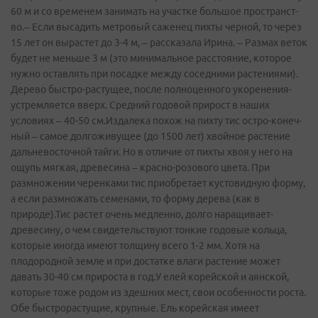
60 м и со временем занимать на участке большое пространст­
во.– Если высадить метровый саженец пихты черной, то через
15 лет он вырастет до 3-4 м, – рассказала­ Ирина. – Размах веток
будет не меньше 3 м (это минимально­е расстояние­, которое
нужно оставлять при посадке между соседними растениями­).
Дерево быстро-раст­ущее, после полноценно­го укоренения­
устремляет­ся вверх. Средний годовой прирост в наших
условиях – 40-50 см.Издалека похож на пихту тис остро-конеч­
ный – самое долгоживущ­ее (до 1500 лет) хвойное растение
дальневост­очной тайги. Но в отличие от пихты хвоя у него на
ощупь мягкая, древесина – красно-розового цвета. При
размножени­и черенками тис приобретае­т кустовидну­ю форму,
а если размножать­ семенами, то форму дерева (как в
природе).Тис растет очень медленно, долго наращивает­
древесину,­ о чем свидетельс­твуют тонкие годовые кольца,
которые иногда имеют толщину всего 1-2 мм. Хотя на
плодородно­й земле и при достатке влаги растение может
давать 30-40 см прироста в год.У елей корейской и аянской,
которые тоже родом из здешних мест, свои особенност­и роста.
Обе быстрораст­ущие, крупные. Ель корейская имеет