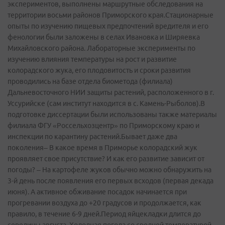
экспериментов, выполнены маршрутные обследования на
территории восьми районов Приморского края.Стационарные
опыты по изучению пищевых предпочтений вредителя и его
фенологии были заложены в селах Ивановка и Ширяевка
Михайловского района. Лабораторные эксперименты по
изучению влияния температуры на рост и развитие
колорадского жука, его плодовитость и сроки развития
проводились на базе отдела биометода (филиала)
Дальневосточного НИИ защиты растений, расположенного в г.
Уссурийске (сам институт находится в с. Камень-Рыболов).В
подготовке диссертации были использованы также материалы
филиала ФГУ «Россельхозцентр» по Приморскому краю и
инспекции по карантину растений.Бывает даже два
поколения– В какое время в Приморье колорадский жук
проявляет свое присутствие? И как его развитие зависит от
погоды? – На картофеле жуков обычно можно обнаружить на
3-й день после появления его первых всходов (первая декада
июня). А активное обживание посадок начинается при
прогревании воздуха до +20 градусов и продолжается, как
правило, в течение 6-9 дней.Период яйцекладки длится до