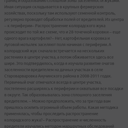
границ и образованию сплошной зоны заселенности жуками.
Иная ситуация складывается в крупных фермерских
хозяйствах, поскольку там используют семенной контроль,
регулярно проводят обработки полей от вредителей. Из центра
– к периферии– Распространение колорадского жука
происходит по той же схеме, что и 28-точечной коровки – еще
одного врага картофеля?– Нет, картофельная коровка и
луговой мотылек заселяют поля начиная с периферии. А
колорадский жук сначала встречается на нескольких
растениях в центре участка, а потом обживается здесь все
шире. Это подтвердилось, когда я изучала развитие очагов
заселенности вредителем на дачных участках в селе
Староварваровка Анучинского района в 2008-2011 годах.
Первичный очаг отмечался всегда в центре участка,
постепенно расширяясь к периферии и охватывая все посадки
в округе. Так образовывалась зона сплошного заселения
вредителем. – Можно предположить, что за три года вам
пришлось осилить огромный объем работы. Какая методика
применялась, чтобы проследить распространение
колорадского жука?– Распространение и численность
вредителя изучались методом маршрутных обследований