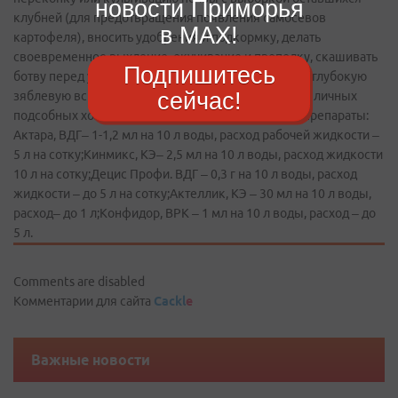
новости Приморья
клубней (для предотвращения появления самосевов
в MAX!
картофеля), вносить удобрения и подкормку, делать
своевремен­ное рыхление, окучивание и прополку, скашивать
Подпишитесь
ботву перед убор­кой, в осенний период проводить глубокую
сейчас!
зяблевую вспашку.Из химических мер борьбы для личных
подсобных хозяйств рекомендуются следующие препараты:
Актара, ВДГ– 1-1,2 мл на 10 л воды, расход рабочей жидкости –
5 л на сотку;Кинмикс, КЭ– 2,5 мл на 10 л воды, расход жидкости
10 л на сотку;Децис Профи. ВДГ – 0,3 г на 10 л воды, расход
жидкости – до 5 л на сотку;Актеллик, КЭ – 30 мл на 10 л воды,
расход– до 1 л;Конфидор, ВРК – 1 мл на 10 л воды, рас­ход – до
5 л.
Comments are disabled
Комментарии для сайта
Cackl
e
Важные новости