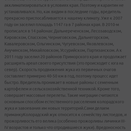
акклиматизироваться в условиях края. Поэтому и карантин не
устанавливался. Но, как видим в последние годы, вредитель
прекрасно приспосабливается к нашему климату. Уже к 2007
году он заселил площадь 1147 га в 7 районах края. В 2010-м
прописался в 14 районах: Дальнереченском, Лесозаводском,
Кировском, Спасском, Черниговском, Дальнегорском,
Кавалеровском, Ольгинском, Чугуевском, Яковлевском,
Анучинском, Михайловском, Уссурийском, Партизанском. А к
2011 году заселил 20 районов Приморского края и продолжает
расширять ареал своего присутствия (это происходит с юга на
север). Скорость продвижения жука из первичных очагов
составляет примерно 40-50 км в год, поэтому процесс идет
быстро. Вредитель проникает в новые районы с семенным
картофелем и сельскохозяйственной техникой. Кроме того,
совершает массовые перелеты. Такие миграции считаются
основным способом естественного расселения колорадского
жука и завоевания им новых территорий.Сами делаем
приманкуКолорадский жук относится к семейству листоедов, и
прожорливость его велика (особенно прожорливы личинки III-
IV возрастов и только что отродившиеся жуки). Вредоносность