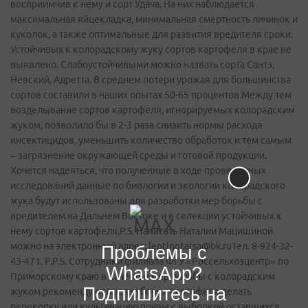
восприимчив к нему и сорт Удача. На них наблюдается
максимальная яйцекладка, минимальная смертность личинок и
куколок, а также оптимальные для развития вредителя сроки.
Устойчивых к колорадскому жуку сортов картофеля в крае не
выявлено. Слабоустойчивыми можно назвать сорта Сантэ,
Невский, Адретта. В среднем потери урожая для большинства
сортов составили в наших опытах 50-65 процентов.Между тем
возделывание сортов картофеля, игнорируемых колорадским
жуком, позволило бы в 2-3 раза снизить нормы расхода
инсектицидов, уменьшить количество обработок и тем самым
– загрязнение окружающей среды и готовой продукции.
Хочется надеяться, что полученные в ходе проведенных
исследований данные по биологии и экологии колорадского
жука будут использованы для разработки мер борьбы с
вредителем на Дальнем Востоке и в селекции устойчивых к
нему сортов картофеля.P.S. Написать Наталии Мацишиной
можно на электронный адрес: leptinotarsa@bk.ruТел. 8-924-32-
Проблемы с
43-471. P.P.S. Сотрудники филиала ФГУ «Россельхозцентр» по
WhatsApp?
Приморскому краю в качестве мер борьбы с колорадским
Подпишитесь на
жуком рекомендуют после уборки картофеля делать
перекопку или культивацию по­чвы с выборкой оставшихся