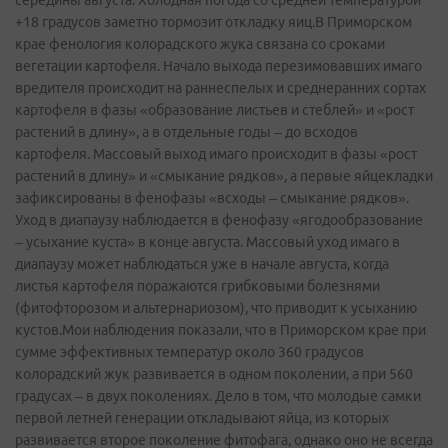
середины августа. Холодная погода со средней температурой
+18 градусов заметно тормозит откладку яиц.В Приморском
крае фенология колорадского жука связана со сроками
вегетации картофеля. Начало выхода перезимовавших имаго
вредителя происходит на раннеспелых и среднеранних сортах
картофеля в фазы «образование листьев и стеблей» и «рост
растений в длину», а в отдельные годы – до всходов
картофеля. Массовый выход имаго происходит в фазы «рост
растений в длину» и «смыкание рядков», а первые яйцекладки
зафиксированы в фенофазы «всходы – смыкание рядков».
Уход в диапаузу наблюдается в фенофазу «ягодообразование
– усыхание куста» в конце августа. Массовый уход имаго в
диапаузу может наблюдаться уже в начале августа, когда
листья картофеля поражаются грибковыми болезнями
(фитофторозом и альтернариозом), что приводит к усыханию
кустов.Мои наблюдения показали, что в Приморском крае при
сумме эффективных температур около 360 градусов
колорадский жук развивается в одном поколении, а при 560
градусах – в двух поколениях. Дело в том, что молодые самки
первой летней генерации откладывают яйца, из которых
развивается второе поколение фитофага, однако оно не всегда