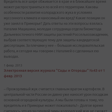
Вредитель все шире обживается в крае и в ближайшее время
может распространиться по всей его территории. Каковы
особенности развития колорадского жука в условиях
муссонного климата и наносимый им вред? Какие позиции он
уже занял в Приморье? Дать ответы на эти вопросы взялась
Наталия Мацишина, молодая сотрудница отдела биометода
Дальневосточного НИИ защиты растений Россельхозакадемии,
выбрав соответствующую тему для защиты кандидатской
диссертации. За плечами у нее – большая исследовательская
работа, и сегодня мы говорим с Наталией о сделанных ею
выводах.
1 февр. 2013
Электронная версия журнала "Сады и Огороды" №43 от 1
февр. 2013
– Прожорливый жук считается главным врагом картофеля. В
центральной части России он давно уже наносит урон посадкам
основной огородной культуры. А мы были готовы к тому, что
вредитель и в Приморье может пожаловать?– Долгое время
считалось, что из-за суровой зимы колорадский жук не сможет