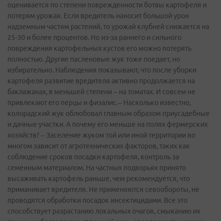
оценивается по степени поврежденности ботвы картофеля и
потерям урожая. Если вредитель наносит большой урон
надземным частям растений, то урожай клубней снижается на
25-30 и более процентов. Но из-за раннего и сильного
повреждения картофельных кустов его можно потерять
полностью. Другие пасленовые жук тоже поедает, но
избирательно. Наблюдения показывают, что после уборки
картофеля развитие вредителя активно продолжается на
баклажанах, в меньшей степени – на томатах. И совсем не
привлекают его перцы и физалис.– Насколько известно,
колорадский жук облюбовал главным образом приусадебные
и дачные участки. А почему его меньше на полях фермерских
хозяйств? – Заселение жуком той или иной территории во
многом зависит от агротехнических факторов, таких как
соблюдение сроков посадки картофеля, контроль за
семенным материалом. На частных подворьях принято
высаживать картофель раньше, чем рекомендуется, что
приманивает вредителя. Не применяются севообороты, не
проводятся обработки посадок инсектицидами. Все это
способствует разрастанию локальных очагов, смыканию их