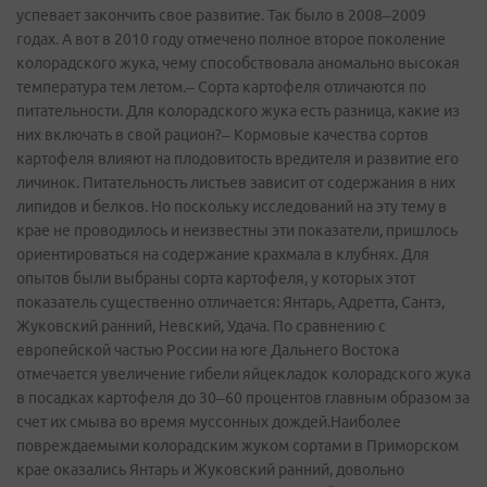
успевает закончить свое развитие. Так было в 2008–2009
годах. А вот в 2010 году отмечено полное второе поколение
колорадского жука, чему способствовала аномально высокая
температура тем летом.– Сорта картофеля отличаются по
питательности. Для колорадского жука есть разница, какие из
них включать в свой рацион?– Кормовые качества сортов
картофеля влияют на плодовитость вредителя и развитие его
личинок. Питательность листьев зависит от содержания в них
липидов и белков. Но поскольку исследований на эту тему в
крае не проводилось и неизвестны эти показатели, пришлось
ориентироваться на содержание крахмала в клубнях. Для
опытов были выбраны сорта картофеля, у которых этот
показатель существенно отличается: Янтарь, Адретта, Сантэ,
Жуковский ранний, Невский, Удача. По сравнению с
европейской частью России на юге Дальнего Востока
отмечается увеличение гибели яйцекладок колорадского жука
в посадках картофеля до 30–60 процентов главным образом за
счет их смыва во время муссонных дождей.Наиболее
повреждаемыми колорадским жуком сортами в Приморском
крае оказались Янтарь и Жуковский ранний, довольно