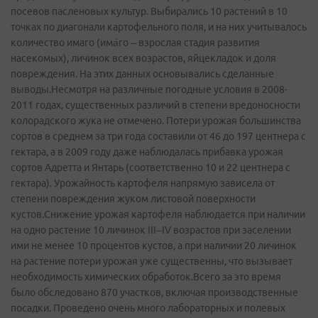
посевов пасленовых культур. Выбирались 10 растений в 10
точках по диагонали картофельного поля, и на них учитывалось
количество имаго (има́го – взрослая стадия развития
насекомых), личинок всех возрастов, яйцекладок и доля
повреждения. На этих данных основывались сделанные
выводы.Несмотря на различные погодные условия в 2008-
2011 годах, существенных различий в степени вредоносности
колорадского жука не отмечено. Потери урожая большинства
сортов в среднем за три года составили от 46 до 197 центнера с
гектара, а в 2009 году даже наблюдалась прибавка урожая
сортов Адретта и Янтарь (соответственно 10 и 22 центнера с
гектара). Урожайность картофеля напрямую зависела от
степени повреждения жуком листовой поверхности
кустов.Снижение урожая картофеля наблюдается при наличии
на одно растение 10 личинок III–IV возрастов при заселении
ими не менее 10 процентов кустов, а при наличии 20 личинок
на растение потери урожая уже существенны, что вызывает
необходимость химических обработок.Всего за это время
было обследовано 870 участков, включая производственные
посадки. Проведено очень много лабораторных и полевых