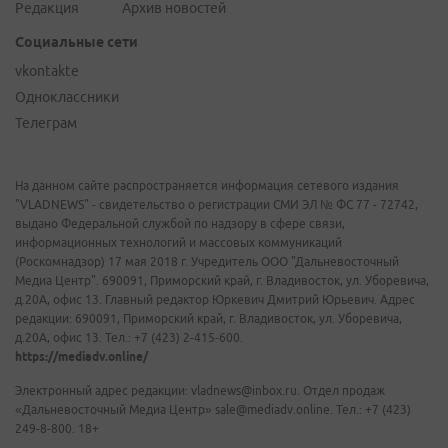
Редакция
Архив новостей
Социальные сети
vkontakte
Одноклассники
Телеграм
На данном сайте распространяется информация сетевого издания
"VLADNEWS" - свидетельство о регистрации СМИ ЭЛ № ФС 77 - 72742,
выдано Федеральной службой по надзору в сфере связи,
информационных технологий и массовых коммуникаций
(Роскомнадзор) 17 мая 2018 г. Учредитель ООО "Дальневосточный
Медиа Центр". 690091, Приморский край, г. Владивосток, ул. Уборевича,
д.20А, офис 13. Главный редактор Юркевич Дмитрий Юрьевич. Адрес
редакции: 690091, Приморский край, г. Владивосток, ул. Уборевича,
д.20А, офис 13. Тел.: +7 (423) 2-415-600.
https://mediadv.online/
Электронный адрес редакции: vladnews@inbox.ru. Отдел продаж
«Дальневосточный Медиа Центр» sale@mediadv.online. Тел.: +7 (423)
249-8-800. 18+