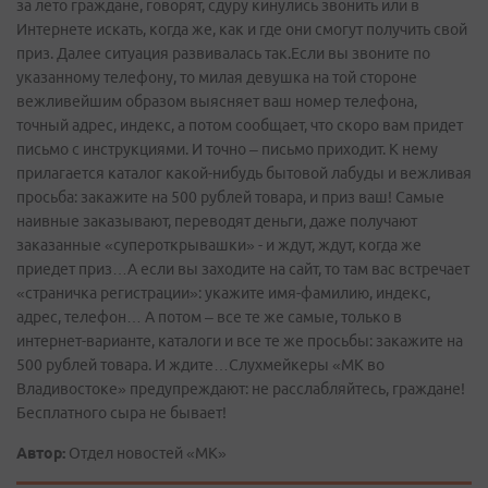
за лето граждане, говорят, сдуру кинулись звонить или в
Интернете искать, когда же, как и где они смогут получить свой
приз. Далее ситуация развивалась так.Если вы звоните по
указанному телефону, то милая девушка на той стороне
вежливейшим образом выясняет ваш номер телефона,
точный адрес, индекс, а потом сообщает, что скоро вам придет
письмо с инструкциями. И точно – письмо приходит. К нему
прилагается каталог какой-нибудь бытовой лабуды и вежливая
просьба: закажите на 500 рублей товара, и приз ваш! Самые
наивные заказывают, переводят деньги, даже получают
заказанные «супероткрывашки» - и ждут, ждут, когда же
приедет приз…А если вы заходите на сайт, то там вас встречает
«страничка регистрации»: укажите имя-фамилию, индекс,
адрес, телефон… А потом – все те же самые, только в
интернет-варианте, каталоги и все те же просьбы: закажите на
500 рублей товара. И ждите…Слухмейкеры «МК во
Владивостоке» предупреждают: не расслабляйтесь, граждане!
Бесплатного сыра не бывает!
Автор:
Отдел новостей «МК»