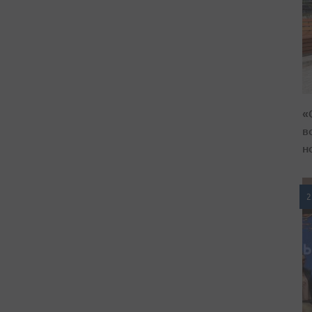
«
в
н
2