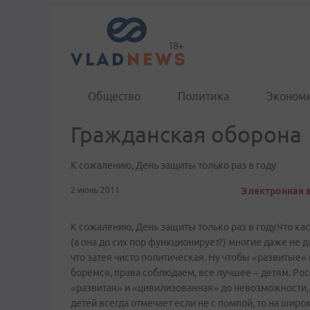
Общество
Политика
Эконом
Гражданская оборона
К сожалению, День защиты только раз в году
2 июнь 2011
Электронная в
К сожалению, День защиты только раз в году.Что ка
(а она до сих пор функционирует?) многие даже не д
что затея чисто политическая. Ну чтобы «развитые» 
боремся, права соблюдаем, все лучшее – детям. Ро
«развитая» и «цивилизованная» до невозможности, н
детей всегда отмечает если не с помпой, то на шир