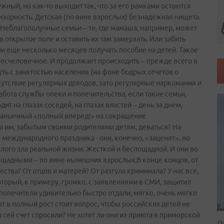
жный, но как-то выходит так, что за его рамками остаются
зорность. Детская (по вине взрослых) безнадежная нищета.
Неблагополучные семьи – те, где мамаша, например, может
открытое поле и оставить их там замерзать. Или забить
ом еще несколько месяцев получать пособие на детей. Такое
бесчеловечное. И продолжает происходить – прежде всего в
уть с занятостью населения (на фоне бодрых отчетов о
сутствие регулярных доходов, зато регулярные наркомания и
бота службы опеки и попечительства, если такие семьи,
т на глазах соседей, на глазах властей – день за днем,
 маньячный «полный вперед!» на сокращение
а им, забытым своими родителями детям, деваться? На
 международного праздника - они, конечно, «заценят», но
слого зла реальной жизни. Жесткой и беспощадной. И они во
ощадными – по вине нынешних взрослых.В конце концов, от
тва? От отцов и матерей? От разгула криминала? У нас все,
оторый, к примеру, громко, с заявлениями в СМИ, защитил
попечители удивительно быстро отдали, мягко, очень мягко
т в полный рост стоит вопрос, чтобы российских детей не
 сей счет спросили? Не хотят ли они из приюта в приморской
П