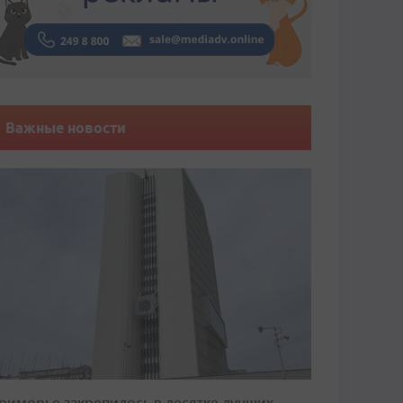
Важные новости
риморье закрепилось в десятке лучших