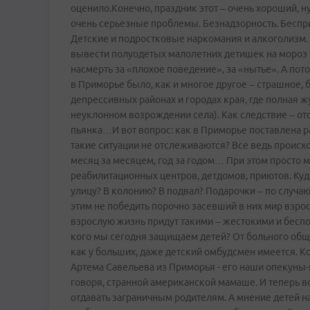
оценило.Конечно, праздник этот – очень хороший, ну
очень серьезные проблемы. Безнадзорность. Беспри
Детские и подростковые наркомания и алкоголизм. 
вывести полуодетых малолетних детишек на мороз в 
насмерть за «плохое поведение», за «нытье». А пот
в Приморье было, как и многое другое – страшное, 
депрессивных районах и городах края, где полная ж
неуклонном возрождении села). Как следствие – от
пьянка…И вот вопрос: как в Приморье поставлена ра
такие ситуации не отслеживаются? Все ведь происходи
месяц за месяцем, год за годом… При этом просто
реабилитационных центров, детдомов, приютов. Куд
улицу? В колонию? В подвал? Подарочки – по случаю
этим не победить порочно засевший в них мир взро
взрослую жизнь придут такими – жестокими и бесп
кого мы сегодня защищаем детей? От больного общес
как у больших, даже детский омбудсмен имеется. К
Артема Савельева из Приморья - его наши опекуны-
говоря, странной американской мамаше. И теперь во
отдавать заграничным родителям. А мнение детей на