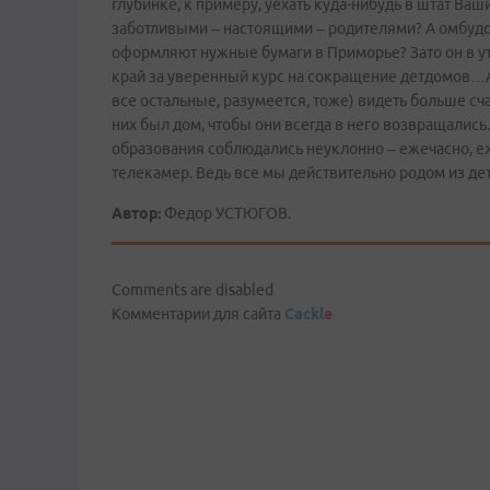
глубинке, к примеру, уехать куда-нибудь в штат Ва
заботливыми – настоящими – родителями? А омбудсм
оформляют нужные бумаги в Приморье? Зато он в у
край за уверенный курс на сокращение детдомов…А п
все остальные, разумеется, тоже) видеть больше сч
них был дом, чтобы они всегда в него возвращались.
образования соблюдались неуклонно – ежечасно, еж
телекамер. Ведь все мы действительно родом из детс
Автор:
Федор УСТЮГОВ.
Comments are disabled
Комментарии для сайта
Cackl
e