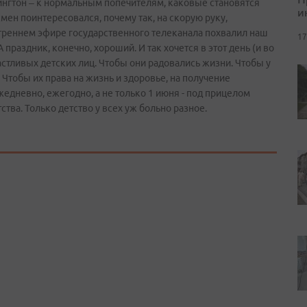
шингтон – к нормальным попечителям, каковые становятся
и
ен поинтересовался, почему так, на скорую руку,
треннем эфире государственного телеканала похвалил наш
17
раздник, конечно, хороший. И так хочется в этот день (и во
астливых детских лиц. Чтобы они радовались жизни. Чтобы у
 Чтобы их права на жизнь и здоровье, на получение
едневно, ежегодно, а не только 1 июня - под прицелом
тва. Только детство у всех уж больно разное.