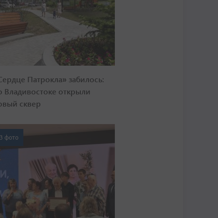
Сердце Патрокла» забилось:
о Владивостоке открыли
овый сквер
3 фото