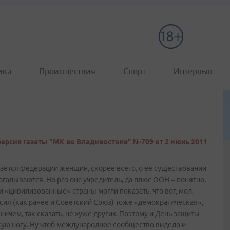
ика
Происшествия
Спорт
Интервью
ерсия газеты "МК во Владивостоке" №709 от 2 июнь 2011
сается федерации женщин, скорее всего, о ее существовании
огадываются. Но раз она учредитель, да плюс ООН – понятно,
и «цивилизованные» страны могли показать, что вот, мол,
ссия (как ранее и Советский Союз) тоже «демократическая»,
ичем, так сказать, не хуже других. Поэтому и День защиты
окую ногу. Ну чтоб международное сообщество видело и