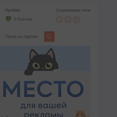
Пробки
Социальные сети
0 баллов
Город на ладони