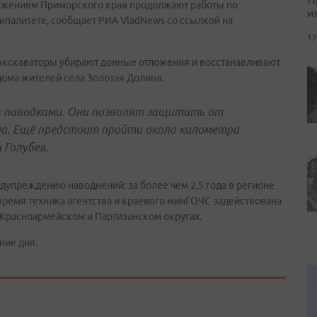
ружениям Приморского края продолжают работы по
и
ипалитете, сообщает РИА VladNews со ссылкой на
17
 экскаваторы убирают донные отложения и восстанавливают
дома жителей села Золотая Долина.
с паводками. Они позволят защитить от
а. Ещё предстоит пройти около километра
 Голубев.
дупреждению наводнений: за более чем 2,5 года в регионе
 время техника агентства и краевого минГОЧС задействована
 Красноармейском и Партизанском округах.
ние дня.