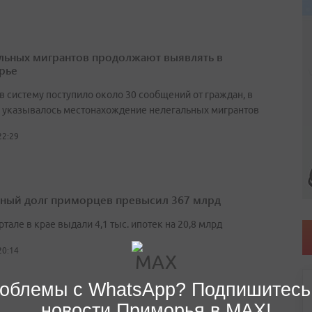
льных мигрантов продолжают выявлять в
рье
в систему поступило около 30 сообщений от граждан, в
 указывалось местонахождение нелегальных мигрантов
22:29
ный долг приморцев превысил 367 млрд
артале в крае выдали 4,1 тыс. ипотек на 20,8 млрд
20:14
облемы с WhatsApp? Подпишитесь
новости Приморья в MAX!