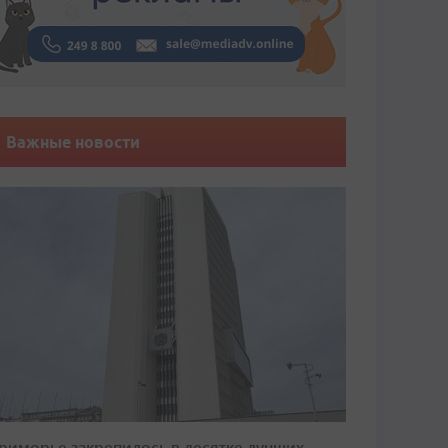
Важные новости
риморье закрепилось в десятке лучших