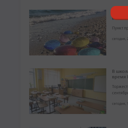
Блогер
восста
Пункт п
сегодня, 
В школ
время
Торжест
сентябр
сегодня, 