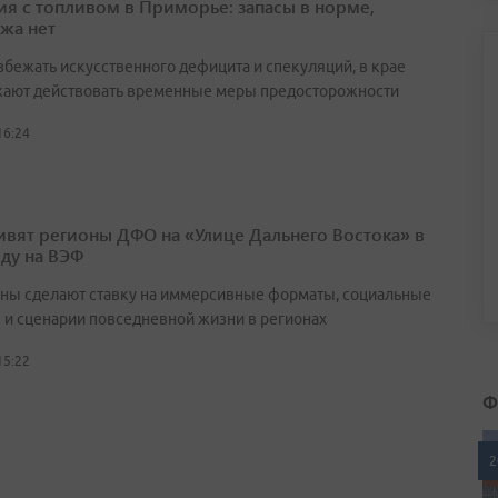
ия с топливом в Приморье: запасы в норме,
жа нет
збежать искусственного дефицита и спекуляций, в крае
ают действовать временные меры предосторожности
16:24
ивят регионы ДФО на «Улице Дальнего Востока» в
оду на ВЭФ
ны сделают ставку на иммерсивные форматы, социальные
 и сценарии повседневной жизни в регионах
15:22
Ф
2