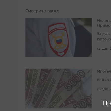
Смотрите также
Нелега
Примо
За июль 
которых
сегодня, 
Ипотеч
Во II кв
сегодня, 
Пр