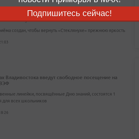
Подпишитесь сейчас!
 из Владивостока собирает стекло для
новления бухты Стеклянной
риёма создан, чтобы вернуть «Стеклянухе» прежнюю яркость
21:03
ах Владивостока введут свободное посещение на
 ВЭФ
венные линейки, посвящённые Дню знаний, состоятся 1
я для всех школьников
18:26