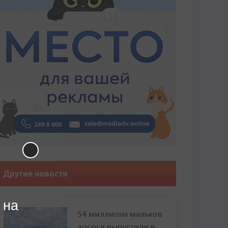
Другие новости
 на
54 миллиона мальков
лосося выпустили в