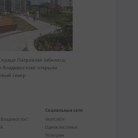
Сердце Патрокла» забилось:
о Владивостоке открыли
овый сквер
Социальные сети
"Владивосток"
vkontakte
ей
Одноклассники
Телеграм