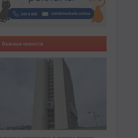
Важные новости
риморье закрепилось в десятке лучших