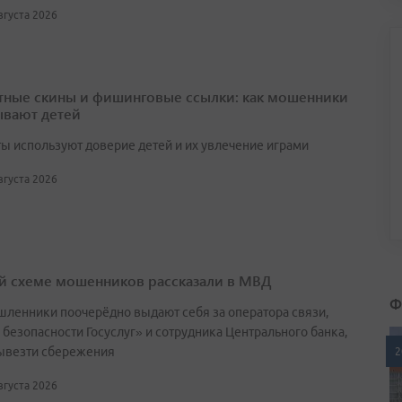
августа 2026
тные скины и фишинговые ссылки: как мошенники
вают детей
ы используют доверие детей и их увлечение играми
августа 2026
й схеме мошенников рассказали в МВД
Ф
ленники поочерёдно выдают себя за оператора связи,
 безопасности Госуслуг» и сотрудника Центрального банка,
ывезти сбережения
2
августа 2026