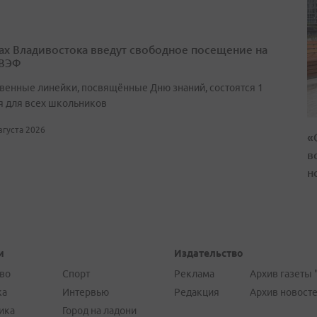
ах Владивостока введут свободное посещение на
 ВЭФ
венные линейки, посвящённые Дню знаний, состоятся 1
я для всех школьников
августа 2026
«
в
н
и
Издательство
во
Спорт
Реклама
Архив газеты 
ка
Интервью
Редакция
Архив новост
ика
Город на ладони