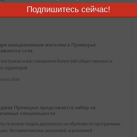
Подпишитесь сейчас!
августа 2026
аря инициативным жителям в Приморье
ажаются села
т построено и восстановлено более 600 общественных и
х территорий
августа 2026
еджах Приморья продолжается набор на
ктивные специальности
вгуста можно подать документы на обучение по программам,
ым с беспилотниками, экологией, агрономией