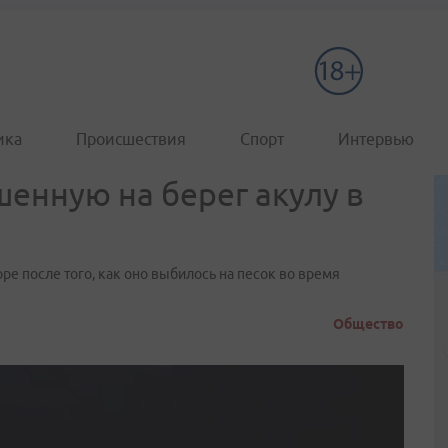
ика
Происшествия
Спорт
Интервью
енную на берег акулу в
е после того, как оно выбилось на песок во время
Общество