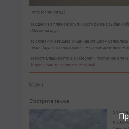
Фото: Маглипогода
На одном из пляжей Ольгинского района рыбаки об
«Магоипогоду».
По словам очевидцев, хищница слишком увлеклась 
песке. Акула осталась жива – местные жители помо
Новости Владивостока в Telegram - постоянно в тече
Подписывайтесь одним нажатием!
Смотрите также
54 мил
Пр
К 2028–
тонн ры