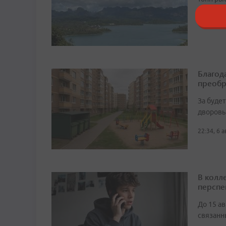
23:32, 6 
Благод
преобр
За буде
дворовы
22:34, 6 
В колл
перспе
До 15 а
связанн