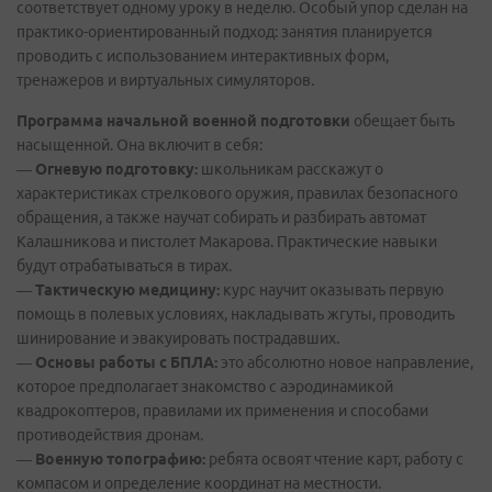
соответствует одному уроку в неделю. Особый упор сделан на
практико-ориентированный подход: занятия планируется
проводить с использованием интерактивных форм,
тренажеров и виртуальных симуляторов.
Программа начальной военной подготовки
обещает быть
насыщенной. Она включит в себя:
—
Огневую подготовку:
школьникам расскажут о
характеристиках стрелкового оружия, правилах безопасного
обращения, а также научат собирать и разбирать автомат
Калашникова и пистолет Макарова. Практические навыки
будут отрабатываться в тирах.
—
Тактическую медицину:
курс научит оказывать первую
помощь в полевых условиях, накладывать жгуты, проводить
шинирование и эвакуировать пострадавших.
—
Основы работы с БПЛА:
это абсолютно новое направление,
которое предполагает знакомство с аэродинамикой
квадрокоптеров, правилами их применения и способами
противодействия дронам.
—
Военную топографию:
ребята освоят чтение карт, работу с
компасом и определение координат на местности.