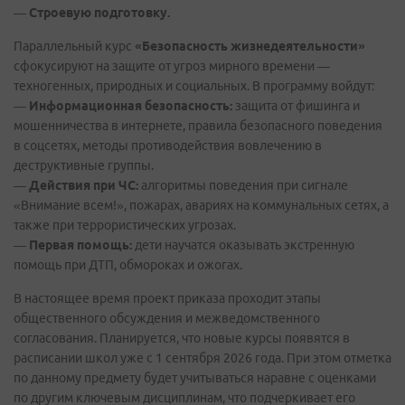
—
Строевую подготовку.
Параллельный курс
«Безопасность жизнедеятельности»
сфокусируют на защите от угроз мирного времени —
техногенных, природных и социальных. В программу войдут:
—
Информационная безопасность:
защита от фишинга и
мошенничества в интернете, правила безопасного поведения
в соцсетях, методы противодействия вовлечению в
деструктивные группы.
—
Действия при ЧС:
алгоритмы поведения при сигнале
«Внимание всем!», пожарах, авариях на коммунальных сетях, а
также при террористических угрозах.
—
Первая помощь:
дети научатся оказывать экстренную
помощь при ДТП, обмороках и ожогах.
В настоящее время проект приказа проходит этапы
общественного обсуждения и межведомственного
согласования. Планируется, что новые курсы появятся в
расписании школ уже с 1 сентября 2026 года. При этом отметка
по данному предмету будет учитываться наравне с оценками
по другим ключевым дисциплинам, что подчеркивает его