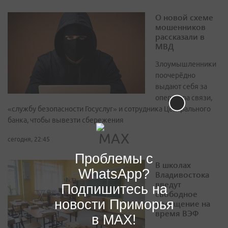
О новой схеме
мошенников
рассказали в
МВД
Злоумышленники
поочерёдно
выдают себя за
оператора связи,
«службу безопасности Госуслуг» и сотрудника Центрального
банка, чтобы вывезти сбережения
сегодня, 22:45
Проблемы с
В школах
WhatsApp?
Владивостока
введут
Подпишитесь на
свободное
новости Приморья
посещение на
время ВЭФ
в MAX!