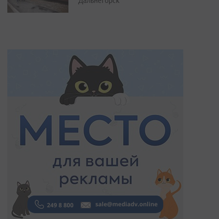
Дальнегорск