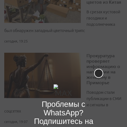
цветов из Китая
В срезах кустовой
гвоздики и
подсолнечника
был обнаружен западный цветочный трипс
сегодня, 19:25
Прокуратура
проверяет
информацию о
нападении на
женщину в
Приморье
Поводом стали
публикации в СМИ
Проблемы с
и сигналы в
WhatsApp?
соцсетях
Подпишитесь на
сегодня, 19:07