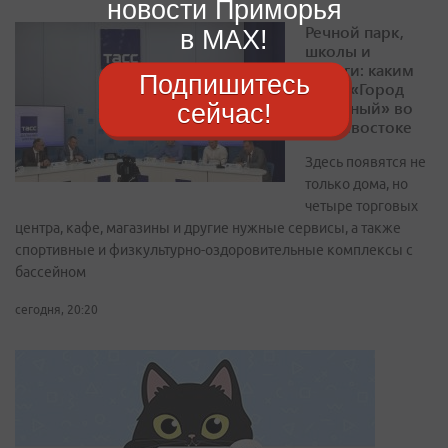
новости Приморья
Речной парк,
в MAX!
школы и
дороги: каким
Подпишитесь
будет «Город
Заметный» во
сейчас!
Владивостоке
Здесь появятся не
только дома, но
четыре торговых
центра, кафе, магазины и другие нужные сервисы, а также
спортивные и физкультурно-оздоровительные комплексы с
бассейном
сегодня, 20:20