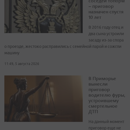
соседей топорм
– приговор
назначен спустя
10 лет
В 2016 году отец и
два сына устроили
засаду из‑за спора
о проезде, жестоко расправились с семейной парой и сожгли
машину
11:49, 5 августа 2026
В Приморье
вынесли
приговор
водителю фуры,
устроившему
смертельное
ДТП
На данный момент
приговор еще не