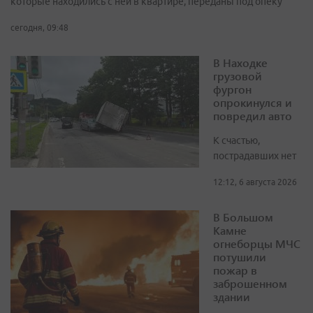
которые находились с ней в квартире, переданы под опеку
сегодня, 09:48
В Находке
грузовой
фургон
опрокинулся и
повредил авто
К счастью,
пострадавших нет
12:12, 6 августа 2026
В Большом
Камне
огнеборцы МЧС
потушили
пожар в
заброшенном
здании