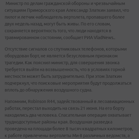
Министр по делам гражданской обороны и чрезвычайным
ситуациям Приморского края Александр Златкин заявил, что
пилот и летчик-наблюдатель вертолета, пропавшего более
двух недель назад, могут быть живы. По его словам,
сохраняется вероятность того, что люди находятся в
травмированном состоянии, сообщает РИА VladNews..
Отсутствие сигналов со спутниковых телефонов, которыми
оборудован борт, не является безусловным признаком
трагедии. Как пояснил министр, для совершения звонка
требуется выйти на возвышенность, что в условиях горной
местности может быть затруднительно. При этом Златкин
подчеркнул, что поисковые мероприятия будут продолжаться
вплоть до обнаружения воздушного судна.
Напомним, Robinson R44, задействованный в лесоавиационных
работах, перестал выходить на связь 21 июня. На его борту
находились два человека. Спасательная операция охватывает
труднодоступные районы края. Воздушная разведка
проведена на площади более 8 тысяч квадратных километров,
к работе привлечены вертолеты Ми-8 различных ведомств, а