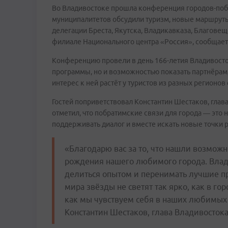
Во Владивостоке прошла конференция городов-побр
муниципалитетов обсудили туризм, новые маршруты
делегации Бреста, Якутска, Владикавказа, Благове
филиале Национального центра «Россия», сообщает
Конференцию провели в день 166-летия Владивосток
программы, но и возможностью показать партнёрам,
интерес к ней растёт у туристов из разных регионов
Гостей поприветствовал Константин Шестаков, глава
отметил, что побратимские связи для города — это
поддерживать диалог и вместе искать новые точки р
«Благодарю вас за то, что нашли возможн
рождения нашего любимого города. Влад
делиться опытом и перенимать лучшие пр
мира звёзды не светят так ярко, как в горо
как мы чувствуем себя в наших любимых 
Константин Шестаков, глава Владивостока