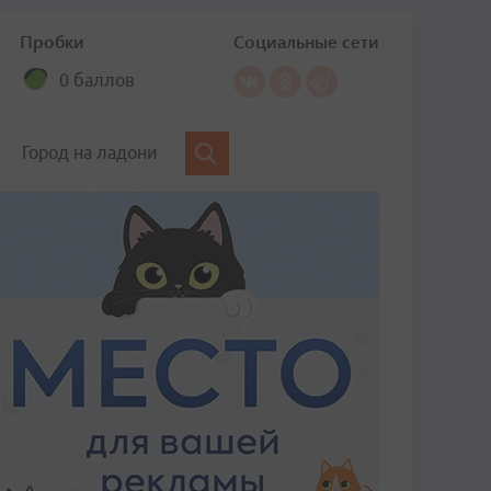
Пробки
Социальные сети
0 баллов
Город на ладони