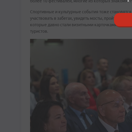
более 10 фестивалей, многие из которых знакомят 
Спортивные и культурные события тоже становятся
участвовать в забегах, увидеть мосты, пройти по го
которые давно стали визитными карточками краевой
туристов.