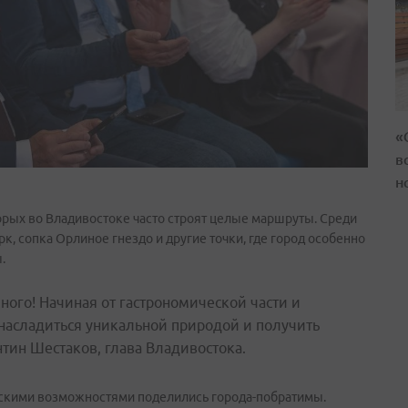
«
в
н
торых во Владивостоке часто строят целые маршруты. Среди
к, сопка Орлиное гнездо и другие точки, где город особенно
.
ого! Начиная от гастрономической части и
насладиться уникальной природой и получить
тин Шестаков, глава Владивостока.
ескими возможностями поделились города-побратимы.