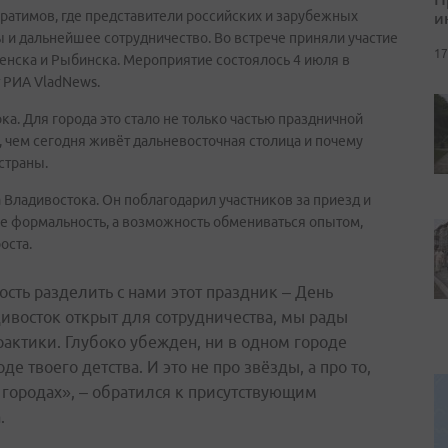
и
атимов, где представители российских и зарубежных
 и дальнейшее сотрудничество. Во встрече приняли участие
17
щенска и Рыбинска. Мероприятие состоялось 4 июля в
 РИА VladNews.
а. Для города это стало не только частью праздничной
 чем сегодня живёт дальневосточная столица и почему
 страны.
 Владивостока. Он поблагодарил участников за приезд и
 не формальность, а возможность обмениваться опытом,
оста.
ость разделить с нами этот праздник – День
ивосток открыт для сотрудничества, мы рады
актики. Глубоко убежден, ни в одном городе
де твоего детства. И это не про звёзды, а про то,
городах», – обратился к присутствующим
.