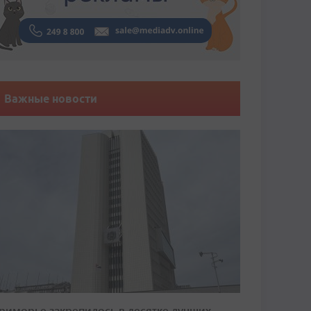
Важные новости
риморье закрепилось в десятке лучших