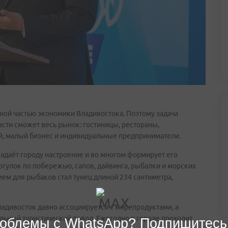
жной частью экономики Владивостока. Поэтому задача
асти сможет весь рынок: гостиницы, рестораны,
й, малый бизнес и индивидуальные предприниматели.
адаёт городу настроение и во многом формирует его
огулок по побережью, сапов, дайвинга, рыбалки и морских
ием для рыбаков стал тунец длиной 234 сантиметра,
ладивосток давно ассоциируется с морепродуктами, а
ельный туристический повод. Ежегодно в городе проходит
облемы с WhatsApp? Подпишитесь