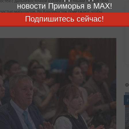
гостей с дальневосточной кухней и местными продуктами.
новости Приморья в MAX!
 частью маршрутов. Во Владивосток приезжают, чтобы
Подпишитесь сейчас!
родским сопкам, побывать у моря и открыть для себя места,
 столицы. В 2025 году город посетили около 2,2 миллиона
Ф
2