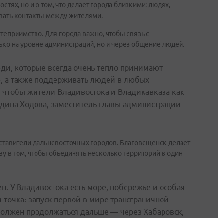
тях, но и о том, что делает города близкими: людях,
ивать контакты между жителями.
еприимство. Для города важно, чтобы связь с
ько на уровне администраций, но и через общение людей.
ди, которые всегда очень тепло принимают
ью, а также поддерживать людей в любых
, чтобы жители Владивостока и Владикавказа как
дина Ходова, заместитель главы администрации
ставители дальневосточных городов. Благовещенск делает
ву в том, чтобы объединять несколько территорий в один
н. У Владивостока есть море, побережье и особая
 точка: запуск первой в мире трансграничной
 должен продолжаться дальше — через Хабаровск,