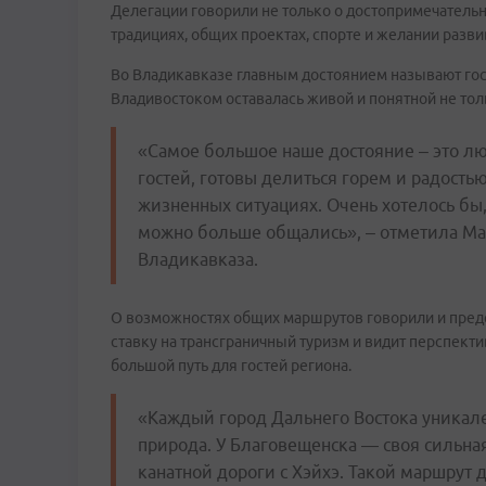
Делегации говорили не только о достопримечательнос
традициях, общих проектах, спорте и желании разв
Во Владикавказе главным достоянием называют гост
Владивостоком оставалась живой и понятной не тол
«Самое большое наше достояние – это лю
гостей, готовы делиться горем и радост
жизненных ситуациях. Очень хотелось бы
можно больше общались», – отметила Ма
Владикавказа.
О возможностях общих маршрутов говорили и пред
ставку на трансграничный туризм и видит перспекти
большой путь для гостей региона.
«Каждый город Дальнего Востока уникале
природа. У Благовещенска — своя сильная
канатной дороги с Хэйхэ. Такой маршрут