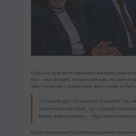
Отдельно на встрече говорили о локациях, ради ко
них — мыс Вятлина, Токаревский маяк, Нагорный пар
ярко показывает свой рельеф, море и виды на бухты
«Поводов для посещения Владивостока мн
заканчивая местами, где каждый сможет 
яркие впечатления», - подытожил Констан
После презентации Владивостока своими туристич