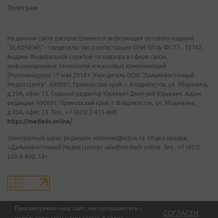
Телеграм
На данном сайте распространяется информация сетевого издания
"VLADNEWS" - свидетельство о регистрации СМИ ЭЛ № ФС 77 - 72742,
выдано Федеральной службой по надзору в сфере связи,
информационных технологий и массовых коммуникаций
(Роскомнадзор) 17 мая 2018 г. Учредитель ООО "Дальневосточный
Медиа Центр". 690091, Приморский край, г. Владивосток, ул. Уборевича,
д.20А, офис 13. Главный редактор Юркевич Дмитрий Юрьевич. Адрес
редакции: 690091, Приморский край, г. Владивосток, ул. Уборевича,
д.20А, офис 13. Тел.: +7 (423) 2-415-600.
https://mediadv.online/
Электронный адрес редакции: vladnews@inbox.ru. Отдел продаж
«Дальневосточный Медиа Центр» sale@mediadv.online. Тел.: +7 (423)
249-8-800. 18+
Просматривая наш сайт, вы соглашаетесь с
СОГЛАСЕН
использованием нами
cookie-файлов
.