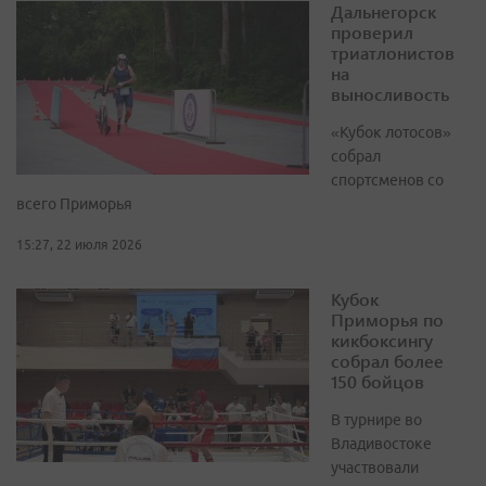
Дальнегорск
проверил
триатлонистов
на
выносливость
«Кубок лотосов»
собрал
спортсменов со
всего Приморья
15:27, 22 июля 2026
Кубок
Приморья по
кикбоксингу
собрал более
150 бойцов
В турнире во
Владивостоке
участвовали