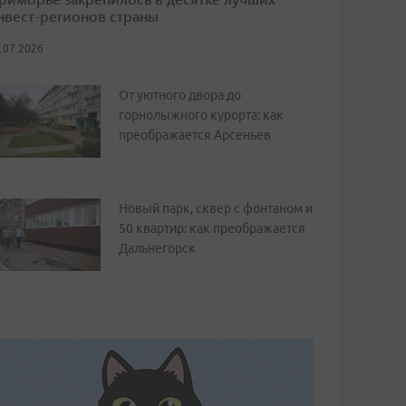
нвест-регионов страны
.07.2026
От уютного двора до
горнолыжного курорта: как
преображается Арсеньев
Новый парк, сквер с фонтаном и
50 квартир: как преображается
Дальнегорск