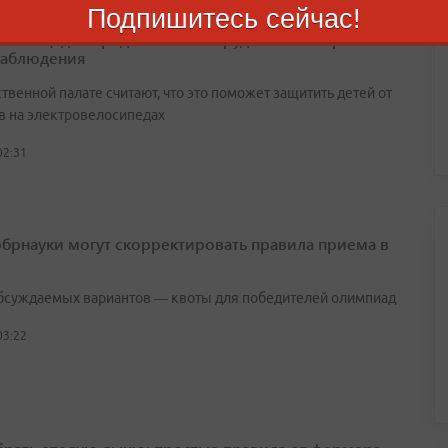
Подпишитесь сейчас!
е площадки предложили оборудовать камерами
наблюдения
венной палате считают, что это поможет защитить детей от
в на электровелосипедах
02:31
брнауки могут скорректировать правила приема в
бсуждаемых вариантов — квоты для победителей олимпиад
03:22