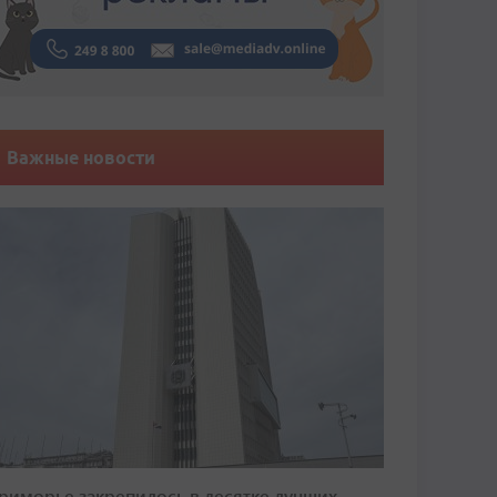
Важные новости
риморье закрепилось в десятке лучших