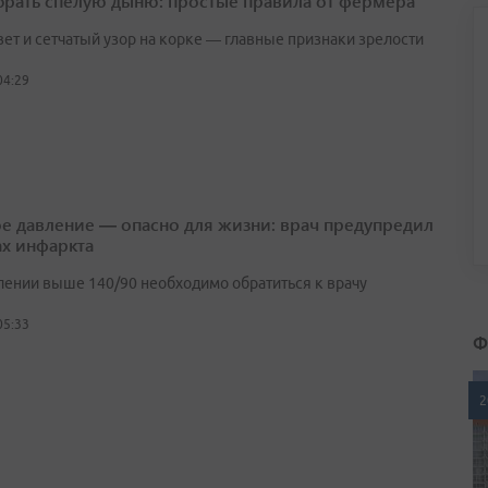
брать спелую дыню: простые правила от фермера
вет и сетчатый узор на корке — главные признаки зрелости
04:29
е давление — опасно для жизни: врач предупредил
ах инфаркта
лении выше 140/90 необходимо обратиться к врачу
05:33
Ф
2