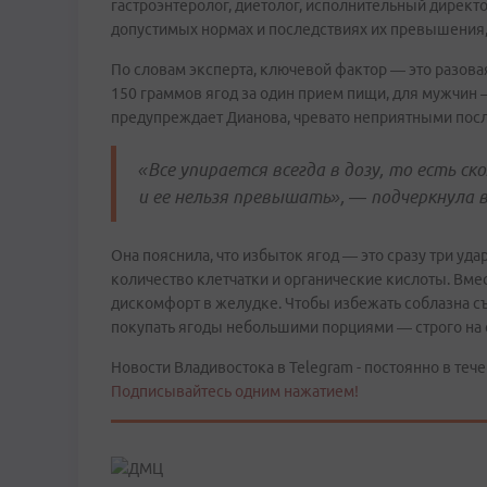
гастроэнтеролог, диетолог, исполнительный дирек
допустимых нормах и последствиях их превышения,
По словам эксперта, ключевой фактор — это разов
150 граммов ягод за один прием пищи, для мужчин 
предупреждает Дианова, чревато неприятными пос
«Все упирается всегда в дозу, то есть ск
и ее нельзя превышать», — подчеркнула в
Она пояснила, что избыток ягод — это сразу три уд
количество клетчатки и органические кислоты. Вме
дискомфорт в желудке. Чтобы избежать соблазна с
покупать ягоды небольшими порциями — строго на 
Новости Владивостока в Telegram - постоянно в тече
Подписывайтесь одним нажатием!