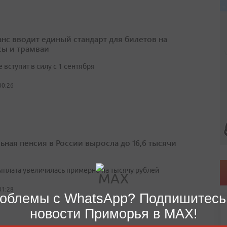
нс вводит единый стандарт для билетов на
сы и трамваи
вступит в силу с 1 сентября
00:26
ьная пенсия в России выросла до 16,6 тысячи
выплата увеличилась примерно на тысячу рублей
01:28
облемы с WhatsApp? Подпишитесь
новости Приморья в MAX!