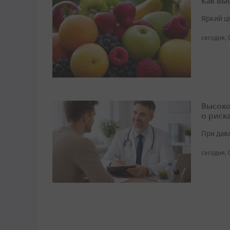
Как вы
Яркий ц
сегодня, 
Высоко
о риск
При дав
сегодня, 