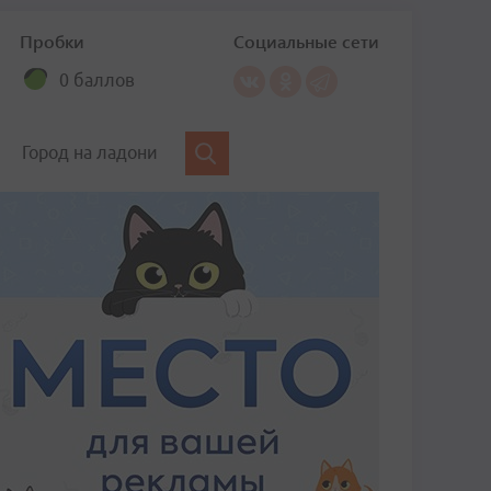
Пробки
Социальные сети
0 баллов
Город на ладони