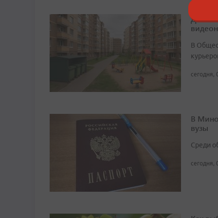
Детски
видео
В Общест
курьеро
сегодня, 
В Мино
вузы
Среди о
сегодня, 