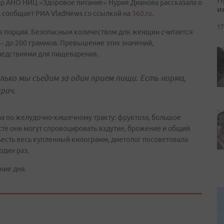
тор АНО НИЦ «Здоровое питание» Нурия Дианова рассказала о
и
 сообщает РИА VladNews со ссылкой на
360.ru
.
17
ая порция. Безопасным количеством для женщин считается
— до 200 граммов. Превышение этих значений,
ледствиями для пищеварения.
олько мы съедим за один прием пищи. Есть норма,
рач.
ара по желудочно-кишечному тракту: фруктоза, большое
сте они могут спровоцировать вздутие, брожение и общий
ъесть весь купленный килограмм, диетолог посоветовала
один раз.
ние дня.