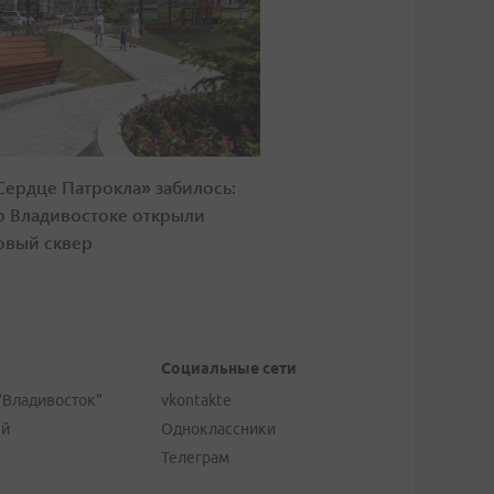
Сердце Патрокла» забилось:
о Владивостоке открыли
овый сквер
Социальные сети
"Владивосток"
vkontakte
ей
Одноклассники
Телеграм