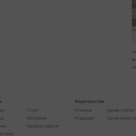
«
в
н
и
Издательство
во
Спорт
Реклама
Архив газеты 
ка
Интервью
Редакция
Архив новост
ика
Город на ладони
ествия