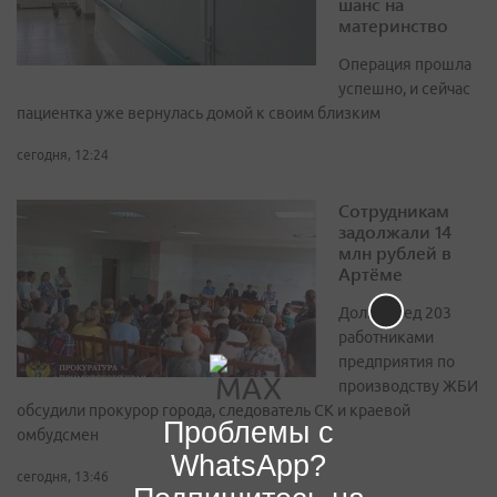
шанс на
материнство
Операция прошла
успешно, и сейчас
пациентка уже вернулась домой к своим близким
сегодня, 12:24
Сотрудникам
задолжали 14
млн рублей в
Артёме
Долг перед 203
работниками
предприятия по
производству ЖБИ
обсудили прокурор города, следователь СК и краевой
Проблемы с
омбудсмен
WhatsApp?
сегодня, 13:46