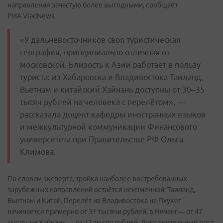
направления зачастую более выгодными, сообщает
РИА VladNews.
«У дальневосточников своя туристическая
география, принципиально отличная от
московской. Близость к Азии работает в пользу
туриста: из Хабаровска и Владивостока Таиланд,
Вьетнам и китайский Хайнань доступны от 30–35
тысяч рублей на человека с перелётом», —
рассказала доцент кафедры иностранных языков
и межкультурной коммуникации Финансового
университета при Правительстве РФ Ольга
Климова.
По словам эксперта, тройка наиболее востребованных
зарубежных направлений остаётся неизменной: Таиланд,
Вьетнам и Китай. Перелёт из Владивостока на Пхукет
начинается примерно от 31 тысячи рублей, в Нячанг— от 47
тысяч, на Хайнань — от 42 тысяч рублей. Дополнительный рост