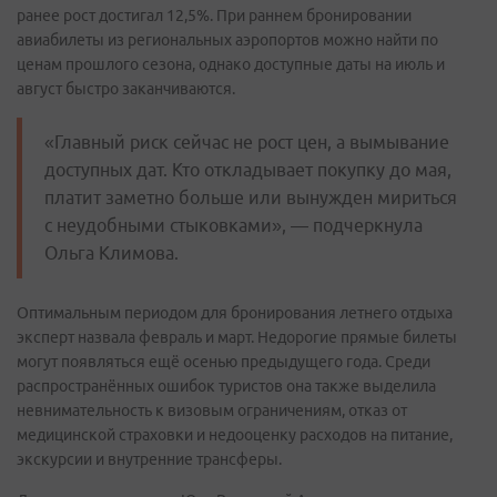
ранее рост достигал 12,5%. При раннем бронировании
авиабилеты из региональных аэропортов можно найти по
ценам прошлого сезона, однако доступные даты на июль и
август быстро заканчиваются.
«Главный риск сейчас не рост цен, а вымывание
доступных дат. Кто откладывает покупку до мая,
платит заметно больше или вынужден мириться
с неудобными стыковками», — подчеркнула
Ольга Климова.
Оптимальным периодом для бронирования летнего отдыха
эксперт назвала февраль и март. Недорогие прямые билеты
могут появляться ещё осенью предыдущего года. Среди
распространённых ошибок туристов она также выделила
невнимательность к визовым ограничениям, отказ от
медицинской страховки и недооценку расходов на питание,
экскурсии и внутренние трансферы.