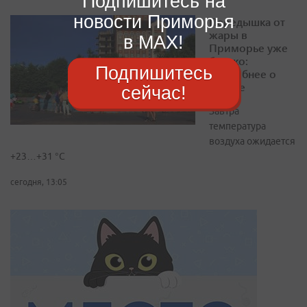
Подпишитесь на
новости Приморья
Передышка от
жары в
в MAX!
Приморье уже
близко:
Подпишитесь
подробнее о
погоде
сейчас!
Завтра
температура
воздуха ожидается
+23…+31 °C
сегодня, 13:05