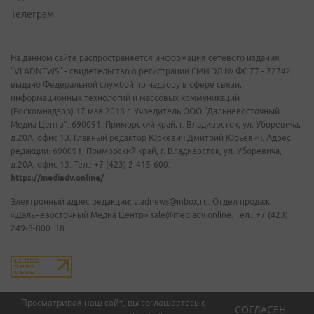
Телеграм
На данном сайте распространяется информация сетевого издания
"VLADNEWS" - свидетельство о регистрации СМИ ЭЛ № ФС 77 - 72742,
выдано Федеральной службой по надзору в сфере связи,
информационных технологий и массовых коммуникаций
(Роскомнадзор) 17 мая 2018 г. Учредитель ООО "Дальневосточный
Медиа Центр". 690091, Приморский край, г. Владивосток, ул. Уборевича,
д.20А, офис 13. Главный редактор Юркевич Дмитрий Юрьевич. Адрес
редакции: 690091, Приморский край, г. Владивосток, ул. Уборевича,
д.20А, офис 13. Тел.: +7 (423) 2-415-600.
https://mediadv.online/
Электронный адрес редакции: vladnews@inbox.ru. Отдел продаж
«Дальневосточный Медиа Центр» sale@mediadv.online. Тел.: +7 (423)
249-8-800. 18+
Просматривая наш сайт, вы соглашаетесь с
СОГЛАСЕН