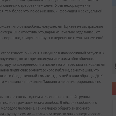
х клиники с требованием денег. Хотя недоразумение
я, тем более что, по её мнению, информация о сексуальной
рждает, что от подобных ловушек на Пхукете не застрахован
актера. Она отметила, что Дарья изначально отделилась от
то, вероятно, свидетельствует о переписке с мужчинами ещё
стало известно 2 июня. Она ушла в двухмесячный отпуск и 3
опутчиков, но вскоре покинула их и жила обособленно.
ртиру по доверенности, а после этого перестала выходить на
оранов подписчик волонтёрского паблика, заметивший, что
лась в Следственный комитет, где у неё взяли образцы ДНК,
что женщина не покидала Таиланд и не регистрировалась по
вышла на связь с одним из членов поисковой группы,
е, полное грамматических ошибок. В нём она сообщила о
 молодого человека. Также через общего знакомого
ила крупную сумму — только за неделю она конвертировала