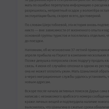
мать по ошибке перепутала информацию о расценка
разрешилось, неприятный осадок у волонтёра осталс
эксплуатации была, скорее всего, достоверной.
По словам Шерстобоевой, эта история вновь подтве
никто — вне зависимости от жизненного опыта и хар
основной группы туристов и поселилась отдельно, ч
до поездки.
Напомним, об исчезновении 37-летней приморчанки 
апреля прибыла на Пхукет в компании нескольких п
Позже девушка попросила свою подругу продать ква
связь. 4 июня её случайно опознал в одном из рест
она не может оплатить ужин. Мать Шаньгиной обрати
а через миграционные службы удалось установить, 
новым адресам.
Вскоре после начала активных поисков Дарья сама 
написав с незнакомого арабского номера сообщени
краже личных вещей и подтвердила наличие нового
выяснилось, что Шаньгина в сжатые сроки обналич