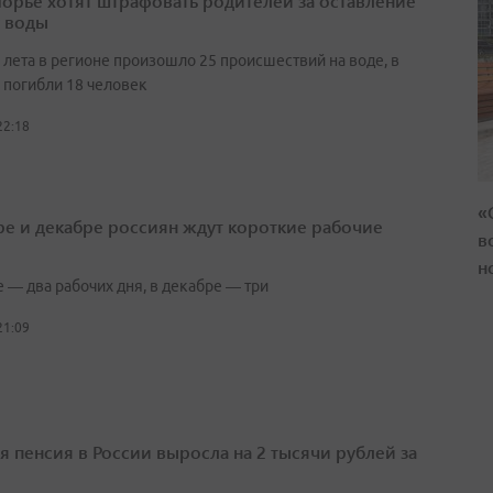
орье хотят штрафовать родителей за оставление
у воды
 лета в регионе произошло 25 происшествий на воде, в
 погибли 18 человек
22:18
«
ре и декабре россиян ждут короткие рабочие
в
н
 — два рабочих дня, в декабре — три
21:09
я пенсия в России выросла на 2 тысячи рублей за