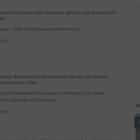
азвала безопасную порцию арбуза для взрослого
ка
ьно — 400–500 граммов мякоти за раз
23:06
нице Владивостока вернули право на единое
ячное пособие
тура Первомайского района оспорила в суде отказ
ия Соцфонда по Приморью
Ф
20:19
2