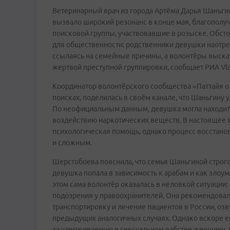
Ветеринарный врач из города Артёма Дарья Шаньгин
вызвало широкий резонанс в конце мая, благополу
поисковой группы, участвовавшие в розыске. Обсто
для общественности: родственники девушки наотр
ссылаясь на семейные причины, а волонтёры высказ
жертвой преступной группировки, сообщает РИА Vl
Координатор волонтёрского сообщества «Паттайя от
поисках, поделилась в своём канале, что Шаньгину 
По неофициальным данным, девушка могла находить
воздействию наркотических веществ. В настоящее 
психологическая помощь, однако процесс восстанов
и сложным.
Шерстобоева пояснила, что семья Шаньгиной строг
девушка попала в зависимость к арабам и как злоу
этом сама волонтёр оказалась в неловкой ситуации
подозрения у правоохранителей. Она рекомендовала
транспортировку и лечение пациентов в России, оз
предыдущих аналогичных случаях. Однако вскоре ей
за удерживаемую в сексуальном рабстве женщину. 