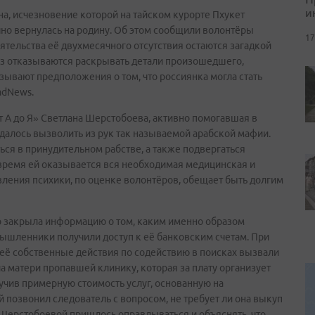
и
а, исчезновение которой на тайском курорте Пхукет
чно вернулась на родину. Об этом сообщили волонтёры
17
ятельства её двухмесячного отсутствия остаются загадкой
ез отказываются раскрывать детали произошедшего,
ывают предположения о том, что россиянка могла стать
adNews.
 А до Я» Светлана Шерстобоева, активно помогавшая в
удалось вызволить из рук так называемой арабской мафии.
ся в принудительном рабстве, а также подвергаться
время ей оказывается вся необходимая медицинская и
ления психики, по оценке волонтёров, обещает быть долгим
о закрыла информацию о том, каким именно образом
мышленники получили доступ к её банковским счетам. При
: её собственные действия по содействию в поисках вызвали
 матери пропавшей клинику, которая за плату организует
вучив примерную стоимость услуг, основанную на
 позвонил следователь с вопросом, не требует ли она выкуп
Шерстобоевой пришлось оправдываться и объяснять, что