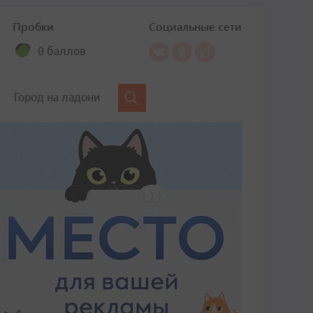
Пробки
Социальные сети
0 баллов
Город на ладони