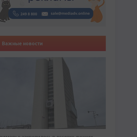
Важные новости
риморье закрепилось в десятке лучших