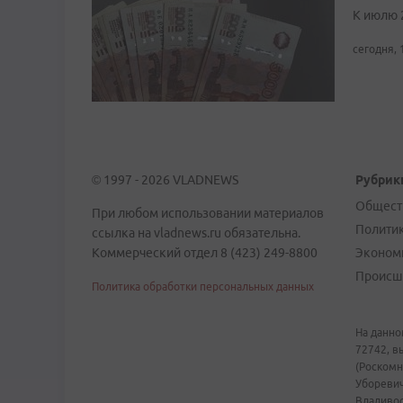
К июлю 
сегодня, 
© 1997 - 2026 VLADNEWS
Рубрик
Общест
При любом использовании материалов
Полити
ссылка на vladnews.ru обязательна.
Коммерческий отдел 8 (423) 249-8800
Эконом
Происш
Политика обработки персональных данных
На данно
72742, в
(Роскомн
Уборевич
Владивост