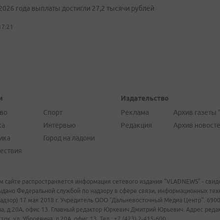
2026 года выплаты достигли 27,2 тысячи рублей
17:21
и
Издательство
во
Спорт
Реклама
Архив газеты 
ка
Интервью
Редакция
Архив новост
ика
Город на ладони
ествия
м сайте распространяется информация сетевого издания "VLADNEWS" - свиде
ыдано Федеральной службой по надзору в сфере связи, информационных те
адзор) 17 мая 2018 г. Учредитель ООО "Дальневосточный Медиа Центр". 69009
а, д.20А, офис 13. Главный редактор Юркевич Дмитрий Юрьевич. Адрес редакц
ок, ул. Уборевича, д.20А, офис 13. Тел.: +7 (423) 2-415-600.