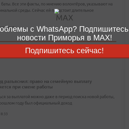
 баты. Все эти факты, по мнению волонтёров, указывают на
минальной среды. Сейчас ей предстоит длительное
облемы с WhatsApp? Подпишитесь
ние дня.
новости Приморья в MAX!
Подпишитесь сейчас!
д разъяснил: право на семейную выплату
яется при смене работы
ься за выплатой можно даже в период поиска новой работы,
прошлом году был официальный доход
18:33