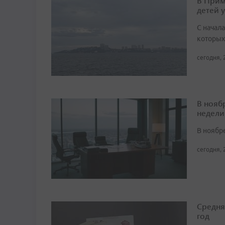
В Прим
детей 
С начала
которых
сегодня, 
В нояб
недели
В ноябре
сегодня, 
Средня
год