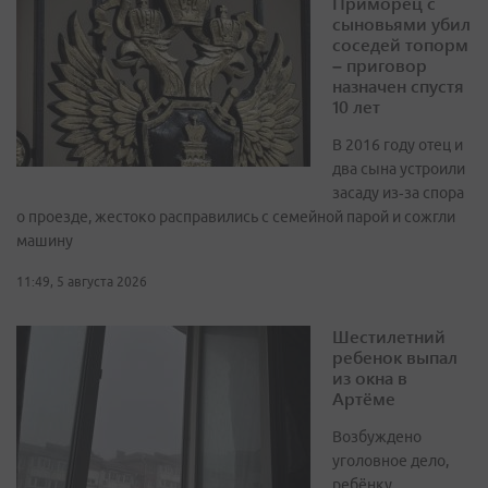
Приморец с
сыновьями убил
соседей топорм
– приговор
назначен спустя
10 лет
В 2016 году отец и
два сына устроили
засаду из‑за спора
о проезде, жестоко расправились с семейной парой и сожгли
машину
11:49, 5 августа 2026
Шестилетний
ребенок выпал
из окна в
Артёме
Возбуждено
уголовное дело,
ребёнку