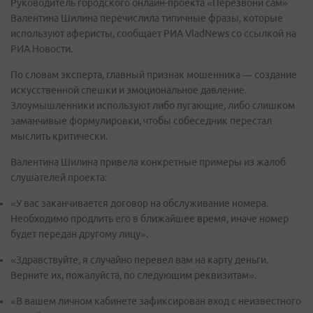
Руководитель городского онлайн-проекта «Перезвони сам»
Валентина Шилина перечислила типичные фразы, которые
используют аферисты, сообщает РИА VladNews со ссылкой на
РИА Новости.
По словам эксперта, главный признак мошенника — создание
искусственной спешки и эмоциональное давление.
Злоумышленники используют либо пугающие, либо слишком
заманчивые формулировки, чтобы собеседник перестал
мыслить критически.
Валентина Шилина привела конкретные примеры из жалоб
слушателей проекта:
«У вас заканчивается договор на обслуживание номера.
Необходимо продлить его в ближайшее время, иначе номер
будет передан другому лицу».
«Здравствуйте, я случайно перевел вам на карту деньги.
Верните их, пожалуйста, по следующим реквизитам».
«В вашем личном кабинете зафиксирован вход с неизвестного