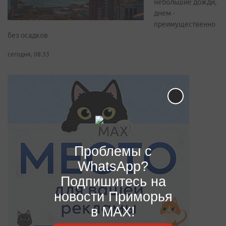
небольшие дожди,
днем -
преимущественно
без осадков
сегодня, 08:33
Проблемы с
WhatsApp?
Подпишитесь на
новости Приморья
в MAX!