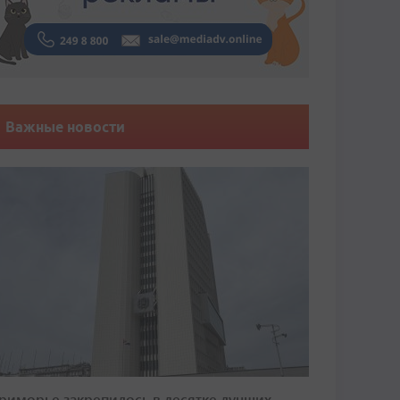
Важные новости
риморье закрепилось в десятке лучших