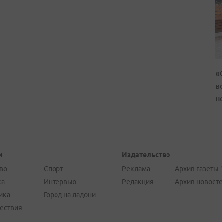
«
в
н
и
Издательство
во
Спорт
Реклама
Архив газеты 
ка
Интервью
Редакция
Архив новост
ика
Город на ладони
ествия