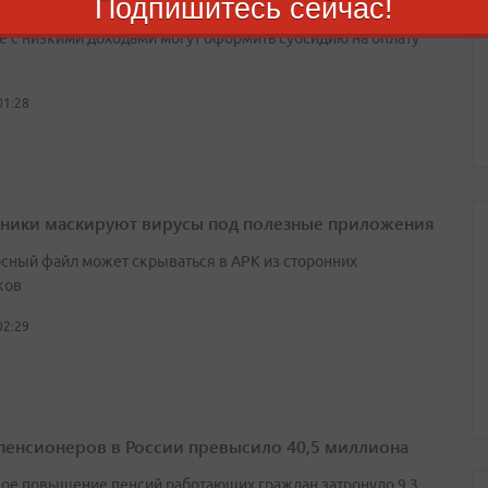
Подпишитесь сейчас!
е с низкими доходами могут оформить субсидию на оплату
01:28
ики маскируют вирусы под полезные приложения
сный файл может скрываться в APK из сторонних
ков
02:29
пенсионеров в России превысило 40,5 миллиона
ое повышение пенсий работающих граждан затронуло 9,3