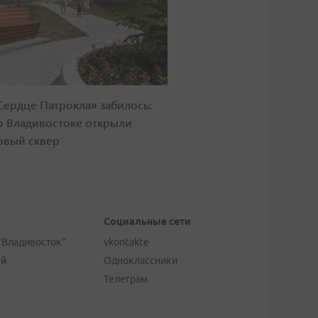
Сердце Патрокла» забилось:
о Владивостоке открыли
овый сквер
Социальные сети
"Владивосток"
vkontakte
ей
Одноклассники
Телеграм