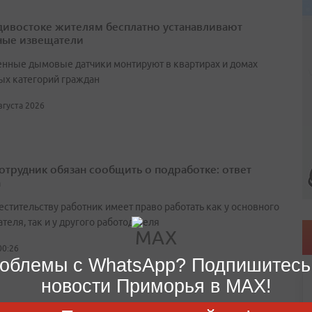
дивостоке жителям бесплатно устанавливают
ые извещатели
нные дымовые датчики монтируют в квартирах и домах
ых категорий граждан
августа 2026
сотрудник обязан сообщить о подработке: ответ
а
естительству работник имеет право работать как у основного
теля, так и у другого работодателя
00:26
облемы с WhatsApp? Подпишитесь
новости Приморья в MAX!
т объяснил, кому положены льготы на оплату ЖКУ