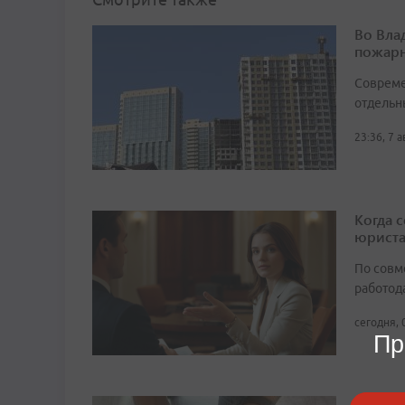
Во Вла
пожарн
Совреме
отдельн
23:36, 7 
Когда 
юрист
По совм
работода
сегодня, 
Пр
Депута