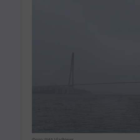
Фото: РИА VladNews