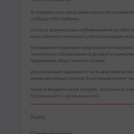
Во Владивостоке представлен проект по расширени
сообщает РИА VladNews.
Согласно документации, опубликованной на сайте г
искусственного земельного участка площадью около 
На намывной территории предполагается построить 
технического обслуживания. В деловой и коммерче
предприятия общественного питания.
Для реализации задуманного часть акватории должн
земли населенных пунктов. В настоящий момент про
Новости Владивостока в Telegram - постоянно в тече
Подписывайтесь одним нажатием!
Смотрите также