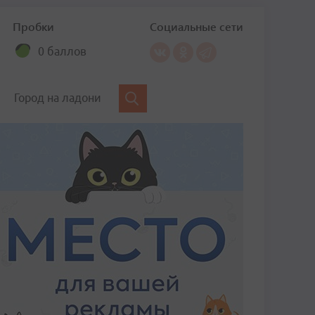
Пробки
Социальные сети
0 баллов
Город на ладони