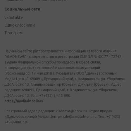
Социальные сети
vkontakte
Одноклассники
Телеграм
На данном сайте распространяется информация сетевого издания
"VLADNEWS" - свидетельство о регистрации СМИ ЭЛ № ФС 77 - 72742,
выдано Федеральной службой по надзору в сфере связи,
информационных технологий и массовых коммуникаций
(Роскомнадзор) 17 мая 2018 г. Учредитель ООО "Дальневосточный
Медиа Центр". 690091, Приморский край, г. Владивосток, ул. Уборевича,
д.20А, офис 13. Главный редактор Юркевич Дмитрий Юрьевич. Адрес
редакции: 690091, Приморский край, г. Владивосток, ул. Уборевича,
д.20А, офис 13. Тел.: +7 (423) 2-415-600.
https://mediadv.online/
Электронный адрес редакции: vladnews@inbox.ru. Отдел продаж
«Дальневосточный Медиа Центр» sale@mediadv.online. Тел.: +7 (423)
249-8-800. 18+