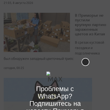
21:03, 8 августа 2026
В Приморье не
пустили
крупную партию
зараженных
цветов из Китая
В срезах кустовой
гвоздики и
подсолнечника
был обнаружен западный цветочный трипс
сегодня, 00:25
Проблемы с
WhatsApp?
Подпишитесь на