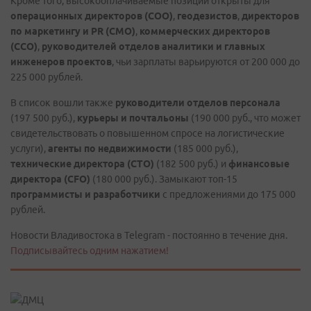
Кроме того, высокооплачиваемые позиции открыты для
операционных директоров (COO)
,
геодезистов
,
директоров
по маркетингу и PR (CMO)
,
коммерческих директоров
(CCO)
,
руководителей отделов аналитики и главных
инженеров проектов
, чьи зарплаты варьируются от 200 000 до
225 000 рублей.
В список вошли также
руководители отделов персонала
(197 500 руб.),
курьеры и почтальоны
(190 000 руб., что может
свидетельствовать о повышенном спросе на логистические
услуги),
агенты по недвижимости
(185 000 руб.),
технические директора (CTO)
(182 500 руб.) и
финансовые
директора (CFO)
(180 000 руб.). Замыкают топ-15
программисты и разработчики
с предложениями до 175 000
рублей.
Новости Владивостока в Telegram - постоянно в течение дня.
Подписывайтесь одним нажатием!