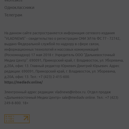
vkontakte
Одноклассники
Телеграм
На данном сайте распространяется информация сетевого издания
"VLADNEWS" - свидетельство о регистрации СМИ ЭЛ № ФС 77 - 72742,
выдано Федеральной службой по надзору в сфере связи,
информационных технологий и массовых коммуникаций
(Роскомнадзор) 17 мая 2018 г. Учредитель ООО "Дальневосточный
Медиа Центр". 690091, Приморский край, г. Владивосток, ул. Уборевича,
д.20А, офис 13. Главный редактор Юркевич Дмитрий Юрьевич. Адрес
редакции: 690091, Приморский край, г. Владивосток, ул. Уборевича,
д.20А, офис 13. Тел.: +7 (423) 2-415-600.
https://mediadv.online/
Электронный адрес редакции: vladnews@inbox.ru. Отдел продаж
«Дальневосточный Медиа Центр» sale@mediadv.online. Тел.: +7 (423)
249-8-800. 18+