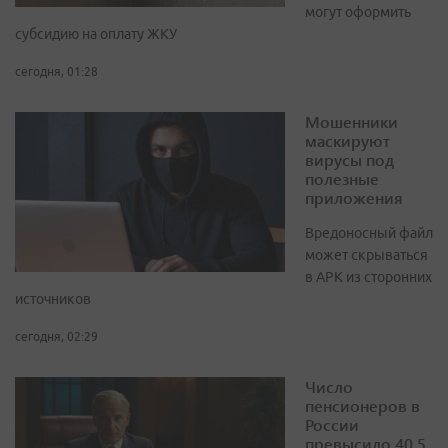
могут оформить
субсидию на оплату ЖКУ
сегодня, 01:28
Мошенники
маскируют
вирусы под
полезные
приложения
Вредоносный файл
может скрываться
в APK из сторонних
источников
сегодня, 02:29
Число
пенсионеров в
России
превысило 40,5