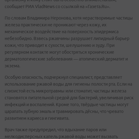
сообщает РИА VladNews со ссылкой на «Газета.Ru».
По словам Владимира Неронова, хотя нерастворимые частицы
железа практически не проникают через кожу, их
механическое воздействие на поверхность эпидермиса
небезобидно. Взвесь ржавчины разрушает липидный барьер
кожи, что приводит к сухости, шелушению и зуду. При
регулярном контакте могут обостряться хронические
дерматологические заболевания — атопический дерматит и
экзема.
Особую опасность, подчеркнул специалист, представляет
использование ржавой воды для гигиены полости рта. Если на
слизистой есть микротравмы или стоматит, частицы железа
становятся питательной средой для бактерий, увеличивая риск
инфекций и воспалений. Кроме того, твёрдые частицы могут
царапать зубную эмаль и травмировать дёсны, что чревато
развитием кариеса и гингивита.
Врач также предупредил, что вдыхание паров или
мелкодисперсных капель ржавой воды может вызвать