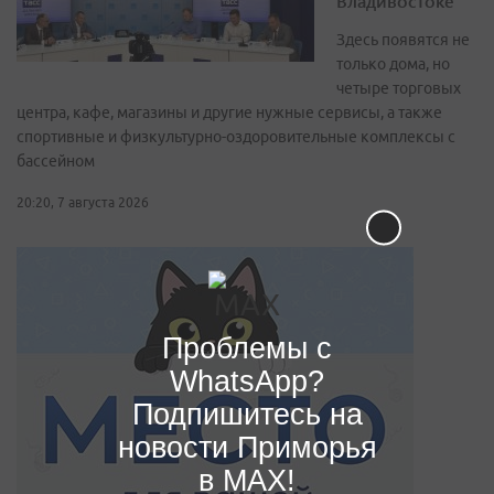
Владивостоке
Здесь появятся не
только дома, но
четыре торговых
центра, кафе, магазины и другие нужные сервисы, а также
спортивные и физкультурно-оздоровительные комплексы с
бассейном
20:20, 7 августа 2026
Проблемы с
WhatsApp?
Подпишитесь на
новости Приморья
в MAX!