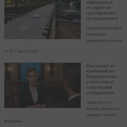
офицеров в
Уссурийске
преображают
по нацпроекту
Первый этап работ
планируют
завершить к осени
21:32, 7 августа 2026
Как уходят из
компаний во
Владивостоке:
статистика и
откровения
сотрудников
Чаще всего о
планах уволиться
заранее говорят
женщины