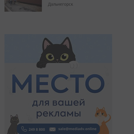
Дальнегорск