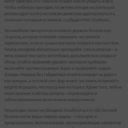
могут заметить его слишком поздно или не увидеть вовсе.
Чтобы избежать трагедий, Госавтоинспекция настоятельно
рекомендует всем участникам движения адаптироваться к
сложным погодным условиям, сообщает РИА VladNews.
Автомобилистам критически важно держать безопасную
скорость, которая позволит совершить экстренное
торможение, если из тумана внезапно появится препятствие.
Перед поездкой обязательно протирайте стекла изнутри – в
межсезонье они часто запотевают, дополнительно ухудшая
обзор. Особое внимание уделите световым приборам:
включайте противотуманные фары и проверяйте задние
фонари. Машина без габаритных огней возникает на дороге
как призрак, а тусклый свет фар может заставить встречного
водителя решить, что перед ним мотоцикл. Кроме того, любые
перестроения и обгоны должны сопровождаться
заблаговременным включением поворотников.
Пешеходам также необходимо позаботиться о собственной
безопасности. Ваша главная задача – стать ярче и
предсказуемее. Использование светоотражающих элементов