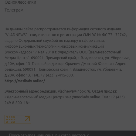
Одноклассники
Телеграм
На данном сайте распространяется информация сетевого издания
"VLADNEWS" - свидетельство о регистрации СМИ ЭЛ № ФС 77 - 72742,
выдано Федеральной службой по надзору в сфере связи,
информационных технологий и массовых коммуникаций
(Роскомнадзор) 17 мая 2018 г. Учредитель ООО "Дальневосточный
Медиа Центр". 690091, Приморский край, г. Владивосток, ул. Уборевича,
д.20А, офис 13. Главный редактор Юркевич Дмитрий Юрьевич. Адрес
редакции: 690091, Приморский край, г. Владивосток, ул. Уборевича,
д.20А, офис 13. Тел.: +7 (423) 2-415-600.
https://mediadv.online/
Электронный адрес редакции: vladnews@inbox.ru. Отдел продаж
«Дальневосточный Медиа Центр» sale@mediadv.online. Тел.: +7 (423)
249-8-800. 18+
Просматривая наш сайт, вы соглашаетесь с