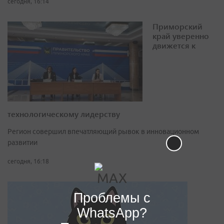
сегодня, 16:14
Приморский
край уверенно
движется к
технологическому лидерству
Регион совершил впечатляющий рывок в инновационном
развитии
сегодня, 16:18
Проблемы с
WhatsApp?